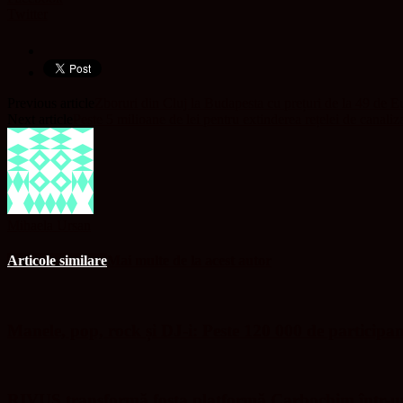
Twitter
Previous article
Zboruri din Cluj la Budapesta cu prețuri de la 49 de E
Next article
Peste 5 milioane de lei pentru extinderea rețelei de canali
Mihaela Ursan
Articole similare
Mai multe de la acest autor
Manele, pop, rock și DJ-i: Peste 120 000 de participa
RIVUS transformă fosta platformă Carbochim într-un 