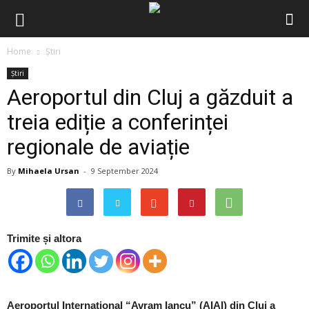
Home
Știri
Știri
Aeroportul din Cluj a găzduit a
treia ediție a conferinței
regionale de aviație
By
Mihaela Ursan
-
9 September 2024
Trimite și altora
Aeroportul Internațional “Avram Iancu” (AIAI) din Cluj a