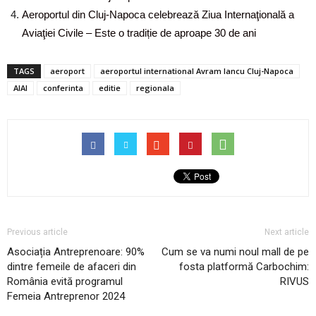
Aeroportul din Cluj-Napoca celebrează Ziua Internaţională a
Aviaţiei Civile – Este o tradiție de aproape 30 de ani
TAGS
aeroport
aeroportul international Avram Iancu Cluj-Napoca
AIAI
conferinta
editie
regionala
Previous article
Next article
Asociația Antreprenoare: 90%
Cum se va numi noul mall de pe
dintre femeile de afaceri din
fosta platformă Carbochim:
România evită programul
RIVUS
Femeia Antreprenor 2024