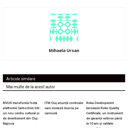
Mihaela Ursan
Articole similare
Mai multe de la acest autor
RIVUS transformă fosta
ITM Cluj anunță controale
Roka Development
platformă Carbochim într-
care vizează munca pe
lansează Roka Quality
un nou centru cultural și
caniculă
Certificate, un instrument
de divertisment din Cluj-
de garanții extinse până
Napoca
la 10 ani și calitate