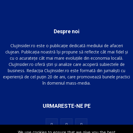
Despre noi
ClujInsider.ro este o publicație dedicată mediului de afaceri
clujean. Publicația noastră își propune să reflecte cât mai fidel și
cu o acuratețe cât mai mare evoluțiile din economia locală.
ClujInsider.ro oferă știri și analize care acoperă subiectele de
business. Redacția ClujInsider.ro este formată din jurnaliști cu
experiență de cel puțin 20 de ani, care promovează bunele practici
în domeniul mass-media.
URMARESTE-NE PE
We use cookies to ensure that we give you the best