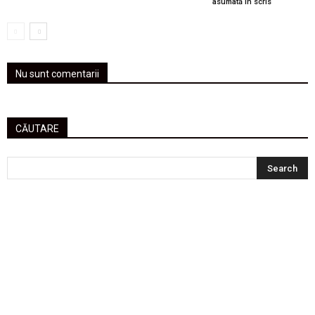
asumată în scris
Nu sunt comentarii
CĂUTARE