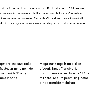
 dedicată mediului de afaceri clujean. Publicația noastră își propune
 acuratețe cât mai mare evoluțiile din economia locală. ClujInsider.ro
eră subiectele de business. Redacția ClujInsider.ro este formată din
 puțin 20 de ani, care promovează bunele practici în domeniul mass-
opment lansează Roka
Mega-tranzacție în mediul de
ificate, un instrument de
afaceri: Banca Transilvania
inse până la 10 ani și
coordonează o finanțare de 187 de
mată în scris
milioane de euro pentru un jucător
din sectorul de mobilitate