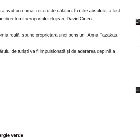
 a avut un număr record de călători. În cifre absolute, a fost
e directorul aeroportului clujean, David Ciceo.
Cl
omia reală, spune proprietara unei pensiuni, Anna Fazakas.
ului de turiști va fi impulsionată și de aderarea deplină a
Un
nergie verde