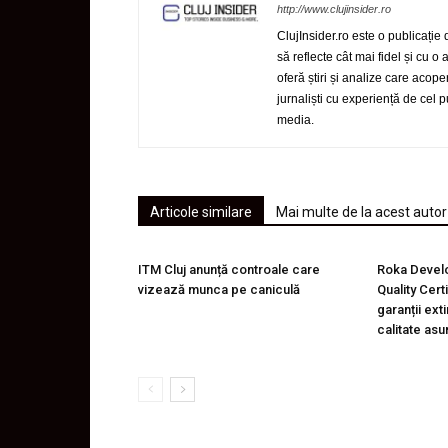
http://www.clujinsider.ro
ClujInsider.ro este o publicație
să reflecte cât mai fidel și cu o
oferă știri și analize care acop
jurnaliști cu experiență de cel
media.
Articole similare
Mai multe de la acest autor
ITM Cluj anunță controale care
Roka Devel
vizează munca pe caniculă
Quality Cert
garanții ext
calitate asu