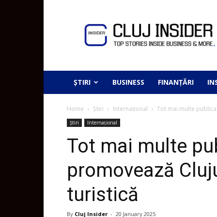
ȘTIRI
BUSINESS
FINANȚĂRI
IN
Home
Știri
Internațional
Tot mai multe publicaț
Știri
Internațional
Tot mai multe pub
promovează Cluju
turistică
By
Cluj Insider
-
20 January 2025