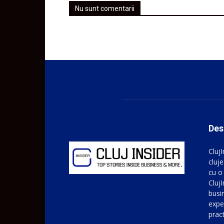
Nu sunt comentarii
Des
Cluj
cluje
cu o
ClujI
busin
expe
prac