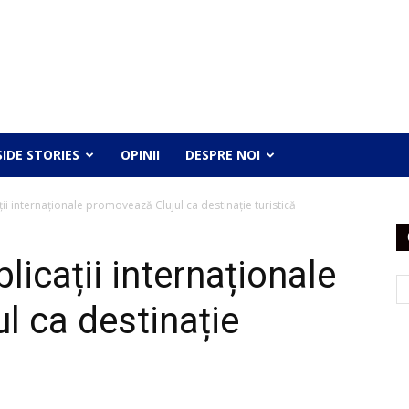
SIDE STORIES
OPINII
DESPRE NOI
ii internaționale promovează Clujul ca destinație turistică
licații internaționale
l ca destinație