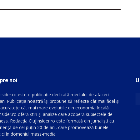
pre noi
U
Insider.ro este o publicație dedicată mediului de afaceri
an. Publicația noastră își propune să reflecte cât mai fidel și
 acuratețe cât mai mare evoluțiile din economia locală.
nsider.ro oferă știri și analize care acoperă subiectele de
ess. Redacția ClujInsider.ro este formată din jurnaliști cu
riență de cel puțin 20 de ani, care promovează bunele
tici în domeniul mass-media.