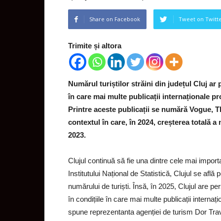
Share on Facebook
Tweet on Twitt
Trimite și altora
Numărul turiștilor străini din județul Cluj ar 
în care mai multe publicații internaționale p
Printre aceste publicații se numără Vogue, 
contextul în care, în 2024, creșterea totală a 
2023.
Clujul continuă să fie una dintre cele mai importa
Institutului Național de Statistică, Clujul se află
numărului de turiști. Însă, în 2025, Clujul are pe
în condițiile în care mai multe publicații internaț
spune reprezentanta agenției de turism Dor Tra