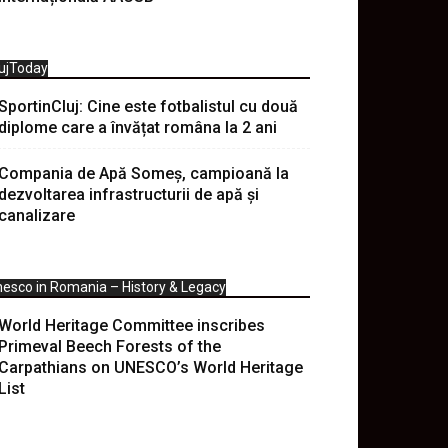
ujToday
SportinCluj: Cine este fotbalistul cu două
diplome care a învățat româna la 2 ani
Compania de Apă Someș, campioană la
dezvoltarea infrastructurii de apă și
canalizare
esco in Romania – History & Legacy
World Heritage Committee inscribes
Primeval Beech Forests of the
Carpathians on UNESCO’s World Heritage
List