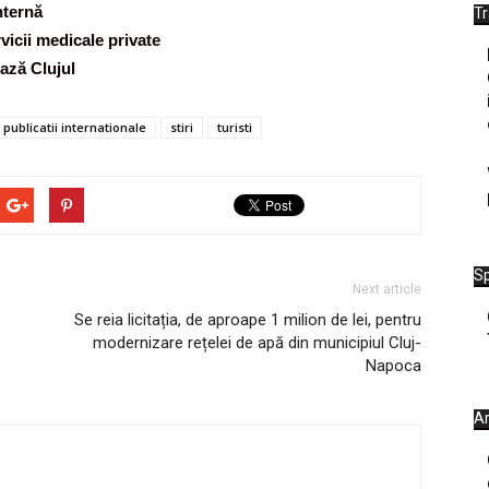
nternă
T
rvicii medicale private
ază Clujul
publicatii internationale
stiri
turisti
Sp
Next article
Se reia licitația, de aproape 1 milion de lei, pentru
modernizare rețelei de apă din municipiul Cluj-
Napoca
Ar