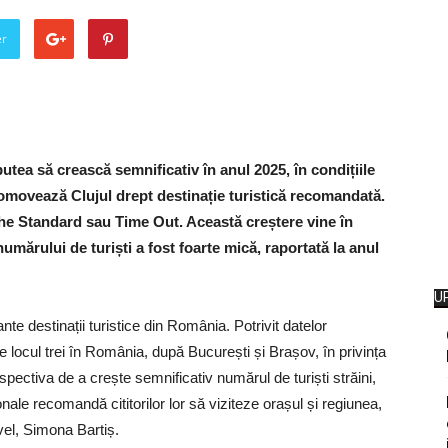
er
putea să crească semnificativ în anul 2025, în condițiile
romovează Clujul drept destinație turistică recomandată.
The Standard sau Time Out. Această creștere vine în
numărului de turiști a fost foarte mică, raportată la anul
U
nte destinații turistice din România. Potrivit datelor
 pe locul trei în România, după București și Brașov, în privința
rspectiva de a crește semnificativ numărul de turiști străini,
ionale recomandă cititorilor lor să viziteze orașul și regiunea,
vel, Simona Bartiș.