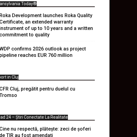
ransylvania Today®
Roka Development launches Roka Quality
Certificate, an extended warranty
instrument of up to 10 years and a written
commitment to quality
WDP confirms 2026 outlook as project
pipeline reaches EUR 760 million
ort in Cluj
CFR Cluj, pregătit pentru duelul cu
Tromso
ad 24 – Știri Conectate La Realitate
Cine nu respectă, plătește: zeci de șoferi
de TIR au fost amendați