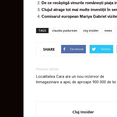
De ce recâștigă vinurile românești piața i
Clujul atrage tot mai multe investiții în se
Comisarul european Mariya Gabriel vizite
TAGS
claudiu padurean
cluj insider
news
SHARE
Facebook
Twitter
Previous article
Localitatea Cara are un nou rezervor de
înmagazinare a apei, de aproape 900 000 de lei
Cluj Insider