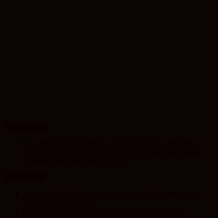
UP NEWS
Care este stadiul lucrărilor la Spitalul Pediatric Monobloc
Facultatea de Business din cadrul UBB obține prestigioasa
acreditare internațională AACSB
ClujToday
SportinCluj: Cine este fotbalistul cu două diplome care a
învățat româna la 2 ani
Compania de Apă Someș, campioană la dezvoltarea