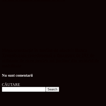
Mega-tranzacție în mediul de afaceri: Banca
Transilvania coordonează o finanțare de 187 de
milioane de euro pentru un jucător din sectorul de
mobilitate
Nu sunt comentarii
CĂUTARE