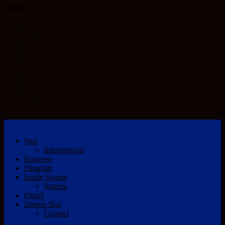
CLOSE
Știri
Internațional
Business
Finanțări
Inside Stories
Sinteze
Opinii
Despre Noi
Contact
Știri
Internațional
Business
Finanțări
Inside Stories
Sinteze
Opinii
Despre Noi
Contact