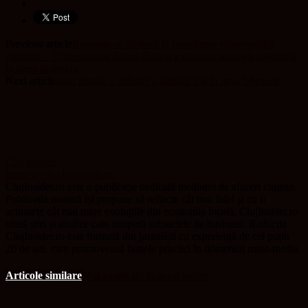
Previous article
Romania se aliniază la paradigma tehnologiilor
cuantice – Universitatea Babeș-Bolyai a elaborat strategia națională
în acest domeniu
Next article
Rata anuală a inflației a depășit 5% în luna februarie
Cluj Insider
http://www.clujinsider.ro
ClujInsider.ro este o publicație dedicată mediului de afaceri clujean.
Publicația noastră își propune să reflecte cât mai fidel și cu o
acuratețe cât mai mare evoluțiile din economia locală. ClujInsider.ro
oferă știri și analize care acoperă subiectele de business. Redacția
ClujInsider.ro este formată din jurnaliști cu experiență de cel puțin
20 de ani, care promovează bunele practici în domeniul mass-media.
Articole similare
Mai multe de la acest autor