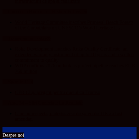
infrastructurii de apă și canalizare
Unesco in Romania – History & Legacy
World Heritage Committee inscribes Primeval Beech Forests
of the Carpathians on UNESCO’s World Heritage List
Transylvania Today®
Roka Development launches Roka Quality Certificate, an
extended warranty instrument of up to 10 years and a written
commitment to quality
WDP confirms 2026 outlook as project pipeline reaches EUR
760 million
Sport in Cluj
CFR Cluj, pregătit pentru duelul cu Tromso
Arad 24 – Știri Conectate La Realitate
Cine nu respectă, plătește: zeci de șoferi de TIR au fost
amendați
Despre noi