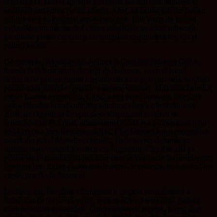
domeniul IT sau cei aproape 20.000 de oameni care muncesc în
domeniul serviciilor pentru afaceri. Apoi, au existat diferite politici
publice care au încurajat această tendință. Este vorba de politici
naționale, prin intermediul cărora autoritățile au oferit subvenții
generoase pentru cei care și-au cumpărat mașini electrice, dar și
politici locale.
De exemplu, Primăria Cluj-Napoca și Consiliul Județean Cluj au
investit în infrastructura de stații de încărcare, au creat locuri
dedicate de parcare pentru mașinile electrice și, o perioadă, au oferit
posibilitatea încărcării gratuite a acestor vehicule. În al treilea rând, a
contat puterea exemplului. Clujul a fost primul oraș din România
care a introdus în traficul rutier autobuze electrice încă din anul
2018, iar clujenii au început să se obișnuiască cu ideea de
ecomobilitate. Mai mult, administrația locală și-a asumat obiectivul
ambițios de a transforma municipiul Cluj-Napoca într-o comunitate
neutră din punct de vedere climatic. Toate aceste elemente au
stimulat piața vehiculelor electrice. În prezent, Clujul se află pe
primul loc în clasamentul județelor cu cele mai multe mașini electrice
înmatriculate. Există câteva mii de astfel de vehicule, iar numărul lor
crește, practic, în fiecare zi.
În ultimii ani, România a înregistrat o creștere semnificativă a
numărului de mașini electrice, ceea ce reflectă o tendință globală
către mobilitate sustenabilă. Conform datelor recente, parcul auto