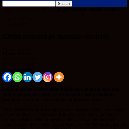
Home
Inside Stories
Sinteze
Clujul mizează pe mașinile electrice
Inside Stories
Sinteze
Clujul mizează pe mașinile electrice
By
Cluj Insider
-
13 March 2025
Share on Facebook
Tweet on Twitter
Trimite și altora
Clujul a fost una dintre comunitățile care au mizat de la bun
început pe mașinile electrice. Municipiul a fost primul din
România care a pus în circulație autobuze electrice.
Mașinile electrice au fost adoptate cu entuziasm la Cluj. Trei factori
au contribuit la acest fenomen. Primul a fost faptul că, în oraș, există
grupuri sociale cu venituri peste medie, care și-au permis să își
cumpere astfel de vehicule. Așa ar fi cei peste 20.000 de angajați din