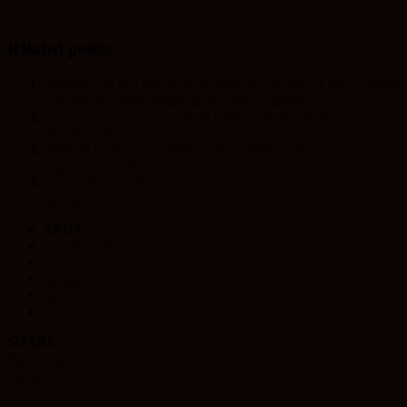
Related posts:
Românii, tot mai interesați de mașinile electrice. Câți au primit
cupoane de sprijin financiar din partea statului
Clujul va avea două noi stații publice pentru încărcarea
mașinilor electrice
Stații de încărcare gratuită a automobilelor electrice în Cluj-
Napoca și Turda
45 de milioane de euro pentru extinderea infrastructurii pentru
mașinile electrice
TAGS
claudiu padurean
cluj insider
masini electrice
news
stiri
SHARE
Facebook
Twitter