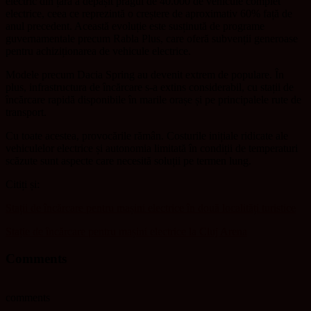
electric din țară a depășit pragul de 40.000 de vehicule complet
electrice, ceea ce reprezintă o creștere de aproximativ 60% față de
anul precedent. Această evoluție este susținută de programe
guvernamentale precum Rabla Plus, care oferă subvenții generoase
pentru achiziționarea de vehicule electrice.
Modele precum Dacia Spring au devenit extrem de populare. În
plus, infrastructura de încărcare s-a extins considerabil, cu stații de
încărcare rapidă disponibile în marile orașe și pe principalele rute de
transport.
Cu toate acestea, provocările rămân. Costurile inițiale ridicate ale
vehiculelor electrice și autonomia limitată în condiții de temperaturi
scăzute sunt aspecte care necesită soluții pe termen lung.
Citiți și:
Stații de încărcare pentru mașini electrice în două localități turistice
Stație de încărcare pentru mașini electrice la Cluj Arena
Comments
comments