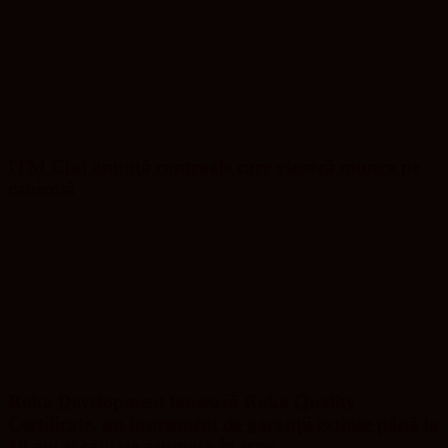
ITM Cluj anunță controale care vizează munca pe
caniculă
Roka Development lansează Roka Quality
Certificate, un instrument de garanții extinse până la
10 ani și calitate asumată în scris