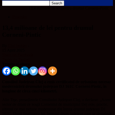
Home
Finanțări
13,4 milioane de lei pentru drumul Corneni-Pintic
Finanțări
13,4 milioane de lei pentru drumul
Corneni-Pintic
By
Cluj Insider
-
15 April 2025
Share on Facebook
Tweet on Twitter
Trimite și altora
Consiliul Județean Cluj a emis certificatul de urbanism necesar
modernizării drumului județean DJ 161C Corneni-Pintic, în
lungime de circa cinci kilometri.
Alin Tişe, președintele Consiliului Judeţean Cluj, a declarat: „Acest
sector de drum ce leagă Corneniul de municipiul Dej este, practic,
ultimul ce mai trebuie modernizat din întreg drumul județean DJ
161C. După finalizarea lui, întregul drum județean care se desprinde