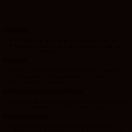
UP NEWS
Care este stadiul lucrărilor la Spitalul Pediatric Monobloc
Facultatea de Business din cadrul UBB obține prestigioasa
acreditare internațională AACSB
ClujToday
RIVUS transformă fosta platformă Carbochim într-un nou
centru cultural și de divertisment din Cluj-Napoca
Când luna devine o întrebare
Unesco in Romania – History & Legacy
World Heritage Committee inscribes Primeval Beech Forests
of the Carpathians on UNESCO’s World Heritage List
Transylvania Today®
Roka Development launches Roka Quality Certificate, an