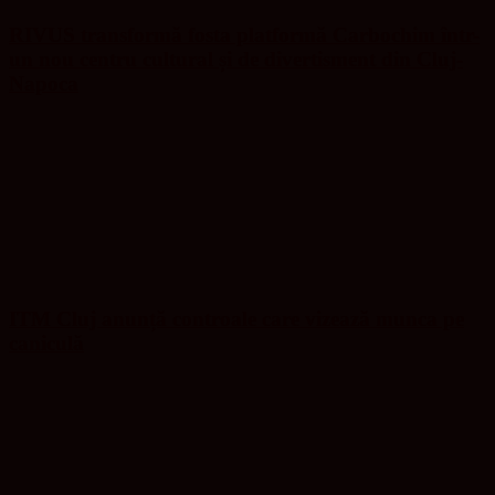
RIVUS transformă fosta platformă Carbochim într-
un nou centru cultural și de divertisment din Cluj-
Napoca
ITM Cluj anunță controale care vizează munca pe
caniculă