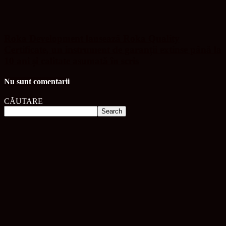
Roka Development lansează Roka Quality
Certificate, un instrument de garanții extinse până la
10 ani și calitate asumată în scris
Nu sunt comentarii
CĂUTARE