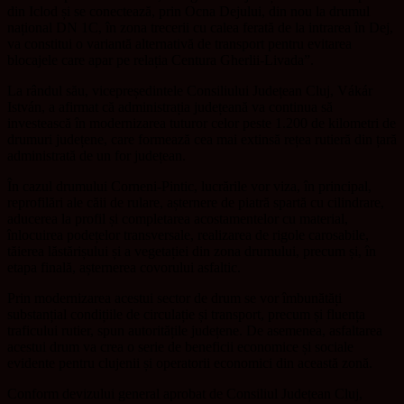
din Iclod și se conectează, prin Ocna Dejului, din nou la drumul
național DN 1C, în zona trecerii cu calea ferată de la intrarea în Dej,
va constitui o variantă alternativă de transport pentru evitarea
blocajele care apar pe relația Centura Gherlii-Livada”.
La rândul său, vicepreședintele Consiliului Județean Cluj, Vákár
István, a afirmat că administrația județeană va continua să
investească în modernizarea tuturor celor peste 1.200 de kilometri de
drumuri județene, care formează cea mai extinsă rețea rutieră din țară
administrată de un for județean.
În cazul drumului Corneni-Pintic, lucrările vor viza, în principal,
reprofilări ale căii de rulare, așternere de piatră spartă cu cilindrare,
aducerea la profil și completarea acostamentelor cu material,
înlocuirea podețelor transversale, realizarea de rigole carosabile,
tăierea lăstărișului și a vegetației din zona drumului, precum și, în
etapa finală, așternerea covorului asfaltic.
Prin modernizarea acestui sector de drum se vor îmbunătăți
substanțial condițiile de circulație și transport, precum și fluența
traficului rutier, spun autoritățile județene. De asemenea, asfaltarea
acestui drum va crea o serie de beneficii economice și sociale
evidente pentru clujenii și operatorii economici din această zonă.
Conform devizului general aprobat de Consiliul Județean Cluj,