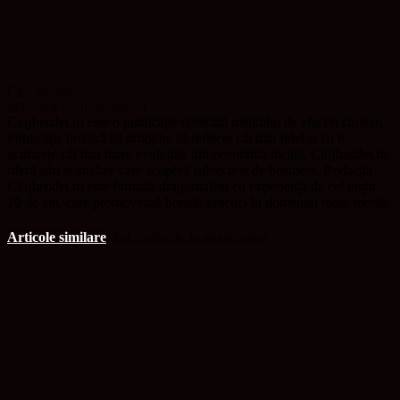
Cluj Insider
http://www.clujinsider.ro
ClujInsider.ro este o publicație dedicată mediului de afaceri clujean.
Publicația noastră își propune să reflecte cât mai fidel și cu o
acuratețe cât mai mare evoluțiile din economia locală. ClujInsider.ro
oferă știri și analize care acoperă subiectele de business. Redacția
ClujInsider.ro este formată din jurnaliști cu experiență de cel puțin
20 de ani, care promovează bunele practici în domeniul mass-media.
Articole similare
Mai multe de la acest autor