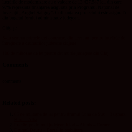
lucrările de modernizare au o valoare de 13.427.547 lei, din care
97% reprezintă finanțarea asigurată prin Programul Național de
Investiții „Anghel Saligny”. Cofinanțarea proiectului este asigurată
din bugetul forului administrativ județean.
Citiți și:
S-au semnat primele trei contracte, din acest an, pentru lucrările de
întreținere a drumurilor județene clujene
100 de milioane de lei pentru drumurile județene din Cluj
Comments
comments
Related posts:
85 de milioane de lei pentru drumul Luna de Sus – Băișoara –
Buru – Alba
Lucrări pe drumul județean Iclod – Aluniș – Corneni
Drumul Deușu – Borșa, în reabilitare