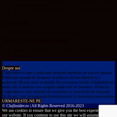
extended warranty instrument of up to 10 years and a written
commitment to quality
WDP confirms 2026 outlook as project pipeline reaches EUR
760 million
Sport in Cluj
CFR Cluj, pregătit pentru duelul cu Tromso
Arad 24 – Știri Conectate La Realitate
Cine nu respectă, plătește: zeci de șoferi de TIR au fost
amendați
Despre noi
ClujInsider.ro este o publicație dedicată mediului de afaceri clujean.
Publicația noastră își propune să reflecte cât mai fidel și cu o
acuratețe cât mai mare evoluțiile din economia locală. ClujInsider.ro
oferă știri și analize care acoperă subiectele de business. Redacția
ClujInsider.ro este formată din jurnaliști cu experiență de cel puțin
20 de ani, care promovează bunele practici în domeniul mass-media.
URMARESTE-NE PE
© ClujInsider.ro | All Rights Reserved 2016-2023
We use cookies to ensure that we give you the best experience on
our website. If you continue to use this site we will assume that you