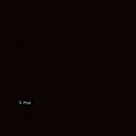
Drumul Iclod – Corneni a fost asfaltat
TAGS
alin tise
claudiu padurean
cluj insider
corneni
drum judetean
news
pintic
stiri
Vakar Istvan
SHARE
Facebook
Twitter
Previous article
21 de milioane de euro pentru modernizarea
Institutului Oncologic din Cluj
Next article
Pay with BT Pay poate fi folosită pe 30 000 de site-uri și
aplicații