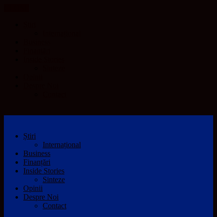
CLOSE
Știri
Internațional
Business
Finanțări
Inside Stories
Sinteze
Opinii
Despre Noi
Contact
Știri
Internațional
Business
Finanțări
Inside Stories
Sinteze
Opinii
Despre Noi
Contact