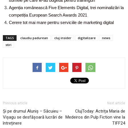
sumele pe care le-au bugetat pentru traininguri
Agenția românească Five Elements Digital, trei nominalizări la
competiția European Search Awards 2021
Cerere tot mai mare pentru serviciile de marketing digital
TAGS
claudiu padurean
cluj insider
digitalizare
news
stiri
Previous article
Next article
Și pe drumul Aluniș – Săcuieu –
ClujToday: Actrița Maria de
Vișagu se desfășoară lucrări de
Medeiros din Pulp Fiction vine la
întreținere
TIFF24