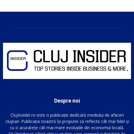
Despre noi
ClujInsider.ro este o publicație dedicată mediului de afaceri
clujean. Publicația noastră își propune să reflecte cât mai fidel și
cu o acuratețe cât mai mare evoluțiile din economia locală.
ClujInsider.ro oferă știri și analize care acoperă subiectele de