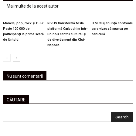
Mai multe de la acest autor
Manele, pop, rock și DJ-i:
RIVUS transformă fosta
ITM Cluj anunță controale
Peste 120 000 de
platformă Carbochim într-
care vizează munca pe
participanți la prima seară
un nou centru cultural și
caniculă
de Untold
de divertisment din Cluj-
Napoca
Nu sunt comentarii
CĂUTARE