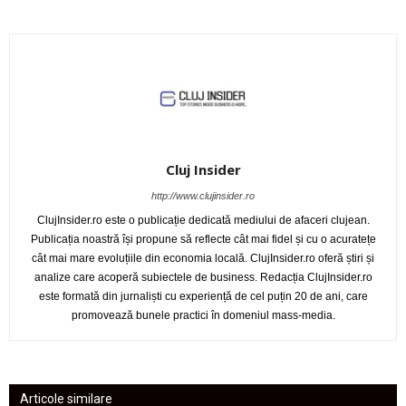
Cluj Insider
http://www.clujinsider.ro
ClujInsider.ro este o publicație dedicată mediului de afaceri clujean.
Publicația noastră își propune să reflecte cât mai fidel și cu o acuratețe
cât mai mare evoluțiile din economia locală. ClujInsider.ro oferă știri și
analize care acoperă subiectele de business. Redacția ClujInsider.ro
este formată din jurnaliști cu experiență de cel puțin 20 de ani, care
promovează bunele practici în domeniul mass-media.
Articole similare