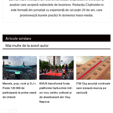
analize care acoperă subiectele de business. Redacția ClujInsider.ro
este formată din jurnaliști cu experiență de cel puțin 20 de ani, care
promovează bunele practici în domeniul mass-media.
Articole similare
Mai multe de la acest autor
Manele, pop, rock și DJ-i:
RIVUS transformă fosta
ITM Cluj anunță controale
Peste 120 000 de
platformă Carbochim într-
care vizează munca pe
participanți la prima seară
un nou centru cultural și
caniculă
de Untold
de divertisment din Cluj-
Napoca