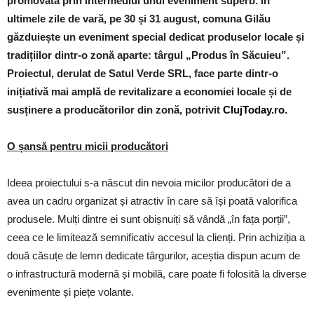
promovată prin intermediul unui eveniment superb.
În
ultimele zile de vară, pe 30 și 31 august, comuna Gilău
găzduiește un eveniment special dedicat produselor locale și
tradițiilor dintr-o zonă aparte: târgul „Produs în Săcuieu”.
Proiectul, derulat de Satul Verde SRL, face parte dintr-o
inițiativă mai amplă de revitalizare a economiei locale și de
susținere a producătorilor din zonă, potrivit
ClujToday.ro
.
O șansă pentru micii producători
Ideea proiectului s-a născut din nevoia micilor producători de a
avea un cadru organizat și atractiv în care să își poată valorifica
produsele. Mulți dintre ei sunt obișnuiți să vândă „în fața porții”,
ceea ce le limitează semnificativ accesul la clienți. Prin achiziția a
două căsuțe de lemn dedicate târgurilor, aceștia dispun acum de
o infrastructură modernă și mobilă, care poate fi folosită la diverse
evenimente și piețe volante.