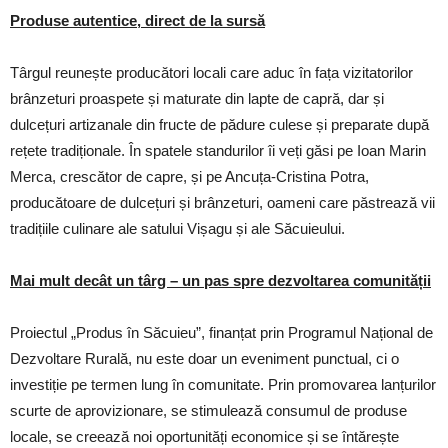
Produse autentice, direct de la sursă
Târgul reunește producători locali care aduc în fața vizitatorilor
brânzeturi proaspete și maturate din lapte de capră, dar și
dulcețuri artizanale din fructe de pădure culese și preparate după
rețete tradiționale. În spatele standurilor îi veți găsi pe Ioan Marin
Merca, crescător de capre, și pe Ancuța-Cristina Potra,
producătoare de dulcețuri și brânzeturi, oameni care păstrează vii
tradițiile culinare ale satului Vișagu și ale Săcuieului.
Mai mult decât un târg – un pas spre dezvoltarea comunității
Proiectul „Produs în Săcuieu”, finanțat prin Programul Național de
Dezvoltare Rurală, nu este doar un eveniment punctual, ci o
investiție pe termen lung în comunitate. Prin promovarea lanțurilor
scurte de aprovizionare, se stimulează consumul de produse
locale, se creează noi oportunități economice și se întărește