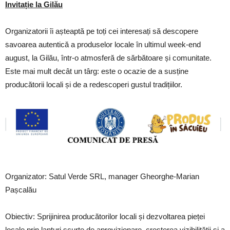
Invitație la Gilău
Organizatorii îi așteaptă pe toți cei interesați să descopere
savoarea autentică a produselor locale în ultimul week-end
august, la Gilău, într-o atmosferă de sărbătoare și comunitate.
Este mai mult decât un târg: este o ocazie de a susține
producătorii locali și de a redescoperi gustul tradițiilor.
Organizator: Satul Verde SRL, manager Gheorghe-Marian
Pașcalău
Obiectiv: Sprijinirea producătorilor locali și dezvoltarea pieței
locale prin lanțuri scurte de aprovizionare, creșterea vizibilității și a