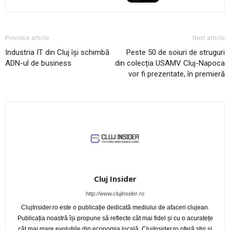
Previous article
Next article
Industria IT din Cluj își schimbă
Peste 50 de soiuri de struguri
ADN-ul de business
din colecția USAMV Cluj-Napoca
vor fi prezentate, în premieră
Cluj Insider
http://www.clujinsider.ro
ClujInsider.ro este o publicație dedicată mediului de afaceri clujean.
Publicația noastră își propune să reflecte cât mai fidel și cu o acuratețe
cât mai mare evoluțiile din economia locală. ClujInsider.ro oferă știri și