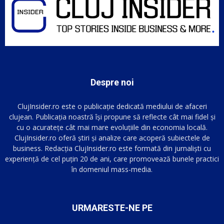
Despre noi
ClujInsider.ro este o publicație dedicată mediului de afaceri
clujean. Publicația noastră își propune să reflecte cât mai fidel și
cu o acuratețe cât mai mare evoluțiile din economia locală.
ClujInsider.ro oferă știri și analize care acoperă subiectele de
business. Redacția ClujInsider.ro este formată din jurnaliști cu
experiență de cel puțin 20 de ani, care promovează bunele practici
în domeniul mass-media.
URMARESTE-NE PE