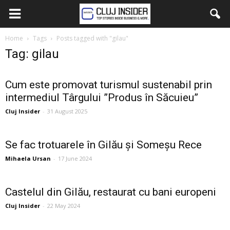
Home
Tags
Posts tagged with "gilau"
Tag: gilau
Cum este promovat turismul sustenabil prin
intermediul Târgului ”Produs în Săcuieu”
Cluj Insider
-
31 August 2025
Se fac trotuarele în Gilău și Someșu Rece
Mihaela Ursan
-
17 June 2024
Castelul din Gilău, restaurat cu bani europeni
Cluj Insider
-
22 May 2024