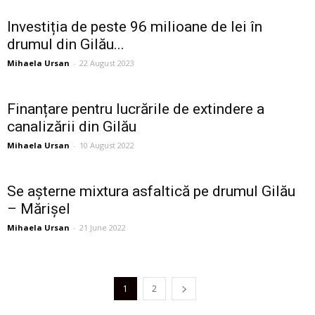
Investiția de peste 96 milioane de lei în
drumul din Gilău...
Mihaela Ursan
-
22 August 2023
Finanțare pentru lucrările de extindere a
canalizării din Gilău
Mihaela Ursan
-
10 August 2022
Se așterne mixtura asfaltică pe drumul Gilău
– Mărișel
Mihaela Ursan
-
21 June 2022
1
2