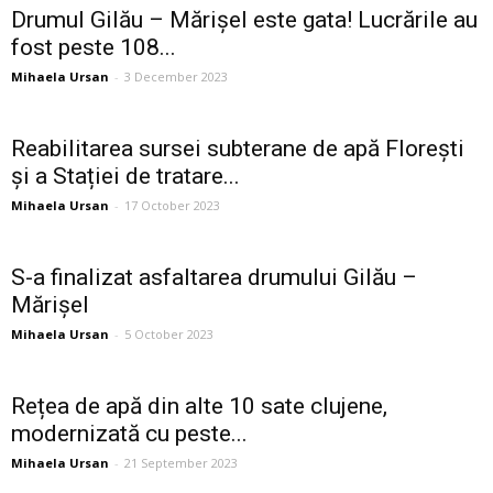
Drumul Gilău – Mărișel este gata! Lucrările au
fost peste 108...
Mihaela Ursan
-
3 December 2023
Reabilitarea sursei subterane de apă Florești
și a Stației de tratare...
Mihaela Ursan
-
17 October 2023
S-a finalizat asfaltarea drumului Gilău –
Mărișel
Mihaela Ursan
-
5 October 2023
Rețea de apă din alte 10 sate clujene,
modernizată cu peste...
Mihaela Ursan
-
21 September 2023