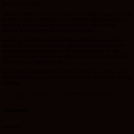
Tesco sau Sainsbury.
Vânzarea rețelei Carrefour din România vine după ce grupul francez
și-a vândut rețeaua din Italia, care cuprindea 1.200 de magazine. În
paralel, grupul francez a început demersurile pentru vânzarea
rețelelor pe care le deține în Polonia și Argentina.
În prezent, Carrefour deține în România 458 de magazine. Dintre
acestea, 55 sunt hypermarche-uri, 188 sunt supermarche-uri, 187
sunt magazine de proximitate, iar 28 sunt magazine de tip soft
discout. În primele nouă luni ale anului, acestea au generat vânzări
în valoare de 2,3 miliarde de euro.
După vânzarea operațiunilor din Italia, România era cea de-a patra
piață europeană ca importanță pentru Carrefour, după Franța, Spania
și Belgia.
S-a asfaltat drumul spre Monumentul Răscoalei de la
Bobâlna
Comments
comments