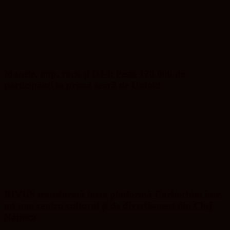
Manele, pop, rock și DJ-i: Peste 120 000 de
participanți la prima seară de Untold
RIVUS transformă fosta platformă Carbochim într-
un nou centru cultural și de divertisment din Cluj-
Napoca