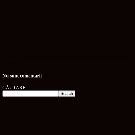
ITM Cluj anunță controale care vizează munca pe
caniculă
Nu sunt comentarii
CĂUTARE