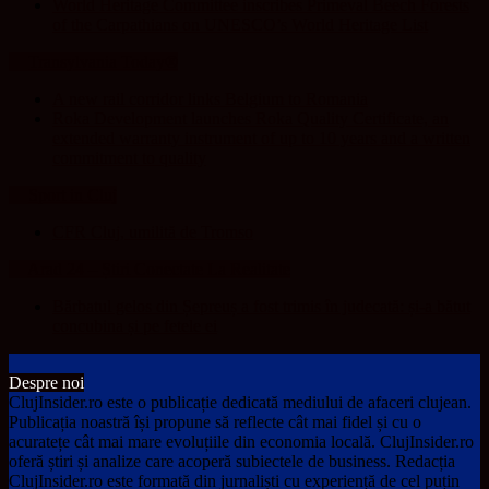
World Heritage Committee inscribes Primeval Beech Forests
of the Carpathians on UNESCO’s World Heritage List
Transylvania Today®
A new rail corridor links Belgium to Romania
Roka Development launches Roka Quality Certificate, an
extended warranty instrument of up to 10 years and a written
commitment to quality
Sport in Cluj
CFR Cluj, umilită de Tromso
Arad 24 – Știri Conectate La Realitate
Bărbatul gelos din Șepreuș a fost trimis în judecată: și-a bătut
concubina și pe fetele ei
Despre noi
ClujInsider.ro este o publicație dedicată mediului de afaceri clujean.
Publicația noastră își propune să reflecte cât mai fidel și cu o
acuratețe cât mai mare evoluțiile din economia locală. ClujInsider.ro
oferă știri și analize care acoperă subiectele de business. Redacția
ClujInsider.ro este formată din jurnaliști cu experiență de cel puțin