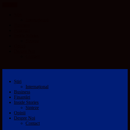
CLOSE
Știri
Internațional
Business
Finanțări
Inside Stories
Sinteze
Opinii
Despre Noi
Contact
Știri
Internațional
Business
Finanțări
Inside Stories
Sinteze
Opinii
Despre Noi
Contact