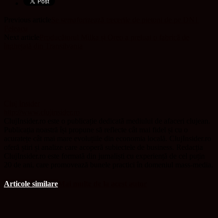
Previous article
Se semaforizează trecerile de pietoni de pe DN1
Feleacu
Next article
Producătorul Milka și Oreo a preluat o fabrică de
înghețată din Transilvania
Cluj Insider
http://www.clujinsider.ro
ClujInsider.ro este o publicație dedicată mediului de afaceri clujean.
Publicația noastră își propune să reflecte cât mai fidel și cu o
acuratețe cât mai mare evoluțiile din economia locală. ClujInsider.ro
oferă știri și analize care acoperă subiectele de business. Redacția
ClujInsider.ro este formată din jurnaliști cu experiență de cel puțin
20 de ani, care promovează bunele practici în domeniul mass-media.
Articole similare
Mai multe de la acest autor