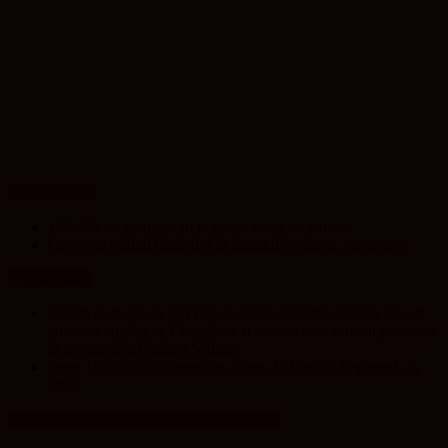
UP NEWS
120 000 de participanți la prima seară de Untold
Care este stadiul lucrărilor la Spitalul Pediatric Monobloc
ClujToday
Trendyol revine la UNTOLD 2026: Colecții capsulă lansate
cu Gina, Smiley și Theo Rose și comercianți români parteneri,
în premieră la Fashion Village
Peste 100 000 de oameni au cântat, la Untold, împreună cu
Sting
Unesco in Romania – History & Legacy