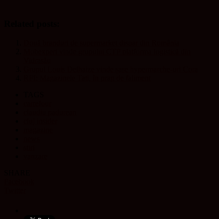
Related posts:
Două branduri de supermarket dispar din România
Mobexpert vinde grupului CTP platforma logistică din
Vidrasău
Grupul Louis Delhaize vinde șase hypermarche-uri Cora
RFI: Magazinele Tati, în prag de faliment
TAGS
carrefour
claudiu padurean
cluj insider
magazine
news
stiri
vanzare
SHARE
Facebook
Twitter