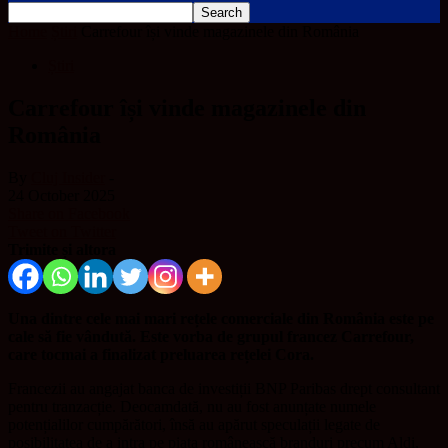
Home
Știri
Carrefour își vinde magazinele din România
Știri
Carrefour își vinde magazinele din
România
By
Cluj Insider
-
24 October 2025
Share on Facebook
Tweet on Twitter
Trimite și altora
Una dintre cele mai mari rețele comerciale din România este pe
cale să fie vândută. Este vorba de grupul francez Carrefour,
care tocmai a finalizat preluarea rețelei Cora.
Francezii au angajat banca de investiții BNP Paribas drept consultant
pentru tranzacție. Deocamdată, nu au fost anunțate numele
potențialilor cumpărători, însă au apărut speculații legate de
posibilitatea de a intra pe piața românească branduri precum Aldi,