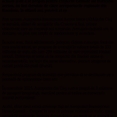
actuale și de a se pregăti pentru creșterile estimate ale traficului
aerian, au fost derulate de către aeroporturile regionale din
România, în ultimii ani, potrivit zf.ro
Prin urmare, Aeroportul Internațional Avram Iancu (AIAI) din Cluj
se numără, alături de aerogările din Craiova și Iași, printre
obiectivele care au construit noi terminale. Aerogara clujeană are, în
derulare, un plan mai amplu de modernizare și extindere.
În acest sens, forul administrativ județean clujean a anunțat, încă din
vara anului trecut, un program de investiții în valoare totală de 333
milioane de euro, din care 298 milioane de euro reprezintă fonduri
proprii. Diferența ar urma să fie acoperită din fonduri atrase și
nerambursabile, inclusiv din surse alternative, precum atragerea de
capital privat din piață (Bursă).
Respectivul program de investiții este prevăzut să se desfășoare pe o
perioadă de aproximativ cinci ani.
În noiembrie 2025, Aeroportul din Cluj a atins pragul de 3 milioane
de pasageri înregistrați, marcând pentru al treilea an consecutiv
această performanță.
Astfel, chiar dacă există diferențe față de Aeroportul Internațional
Henri Coandă – Otopeni în ceea ce privește volumul de trafic, totuși,
aerogările regionale, inclusiv Avram Iancu, au reușit să se extindă și