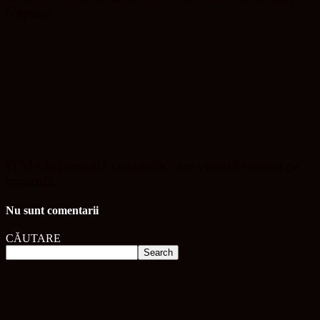
Napoca
ITM Cluj anunță controale care vizează munca pe
caniculă
Nu sunt comentarii
CĂUTARE