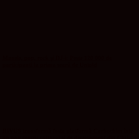
Manele, pop, rock și DJ-i: Peste 120 000 de
participanți la prima seară de Untold
RIVUS transformă fosta platformă Carbochim într-
un nou centru cultural și de divertisment din Cluj-