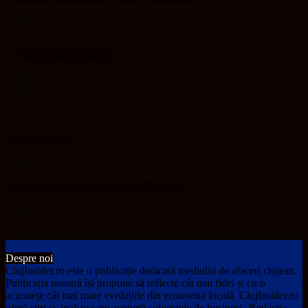
World Heritage Committee inscribes Primeval Beech Forests
of the Carpathians on UNESCO’s World Heritage List
Transylvania Today®
A new rail corridor links Belgium to Romania
Roka Development launches Roka Quality Certificate, an
extended warranty instrument of up to 10 years and a written
commitment to quality
Sport in Cluj
CFR Cluj, umilită de Tromso
Arad 24 – Știri Conectate La Realitate
Bărbatul gelos din Șepreuș a fost trimis în judecată: și-a bătut
concubina și pe fetele ei
Despre noi
ClujInsider.ro este o publicație dedicată mediului de afaceri clujean.
Publicația noastră își propune să reflecte cât mai fidel și cu o
acuratețe cât mai mare evoluțiile din economia locală. ClujInsider.ro
oferă știri și analize care acoperă subiectele de business. Redacția