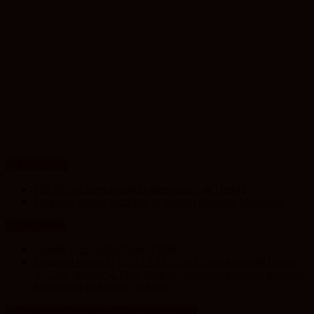
UP NEWS
120 000 de participanți la prima seară de Untold
Care este stadiul lucrărilor la Spitalul Pediatric Monobloc
ClujToday
Urmele care rămân: Almost Still
Trendyol revine la UNTOLD 2026: Colecții capsulă lansate
cu Gina, Smiley și Theo Rose și comercianți români parteneri,
în premieră la Fashion Village
Unesco in Romania – History & Legacy