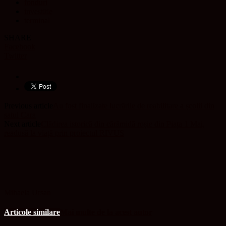
fonduri
investitie
terminal
SHARE
Facebook
Twitter
Previous article
Au fost finalizate lucrările de reabilitare a școlii din
satul Cara
Next article
Clădirea istorică din cărămidă roșie din Piața 1 Mai,
readusă la viață prin proiectul RIVUS
Mihaela Ursan
Articole similare
Mai multe de la acest autor