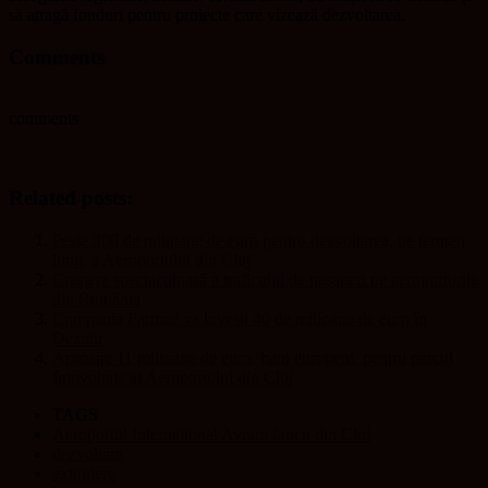
să atragă fonduri pentru proiecte care vizează dezvoltarea.
Comments
comments
Related posts:
Peste 300 de milioane de euro pentru dezvoltarea, pe termen
lung, a Aeroportului din Cluj
Creștere spectaculoasă a traficului de pasageri pe aeroporturile
din România
Compania Farmec va investi 40 de milioane de euro în
Dezmir
Aproape 11 milioane de euro, bani europeni, pentru parcul
fotovoltaic al Aeroportului din Cluj
TAGS
Aeroportul International Avram Iancu din Cluj
dezvoltare
extindere