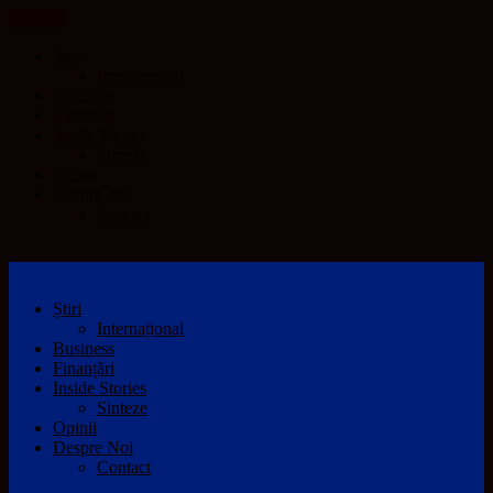
CLOSE
Știri
Internațional
Business
Finanțări
Inside Stories
Sinteze
Opinii
Despre Noi
Contact
Știri
Internațional
Business
Finanțări
Inside Stories
Sinteze
Opinii
Despre Noi
Contact