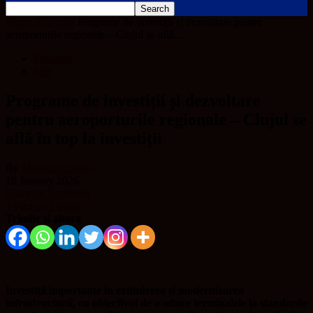
Home
Finanțări
Programe de investiții și dezvoltare pentru
aeroporturile regionale – Clujul se află...
Finanțări
Știri
Programe de investiții și dezvoltare
pentru aeroporturile regionale – Clujul se
află în top la investiții
By
Mihaela Ursan
-
19 January 2026
Share on Facebook
Tweet on Twitter
Trimite și altora
Investiții importante în extinderea și modernizarea
infrastructurii, cu obiectivul de a aduce terminalele la standarde