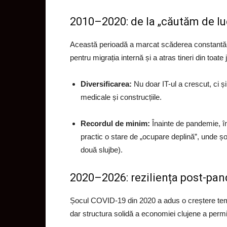
2010–2020: de la „căutăm de lu
Această perioadă a marcat scăderea constantă ș
pentru migrația internă și a atras tineri din toate 
Diversificarea:
Nu doar IT-ul a crescut, ci 
medicale și construcțiile.
Recordul de minim:
Înainte de pandemie, în
practic o stare de „ocupare deplină”, unde șo
două slujbe).
2020–2026: reziliența post-pan
Șocul COVID-19 din 2020 a adus o creștere tem
dar structura solidă a economiei clujene a permi