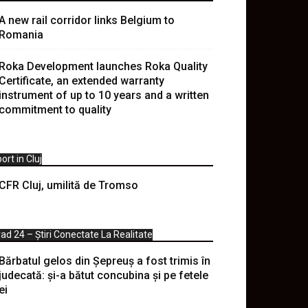
A new rail corridor links Belgium to
Romania
Roka Development launches Roka Quality
Certificate, an extended warranty
instrument of up to 10 years and a written
commitment to quality
ort in Cluj
CFR Cluj, umilită de Tromso
ad 24 – Știri Conectate La Realitate
Bărbatul gelos din Șepreuș a fost trimis în
judecată: și-a bătut concubina și pe fetele
ei