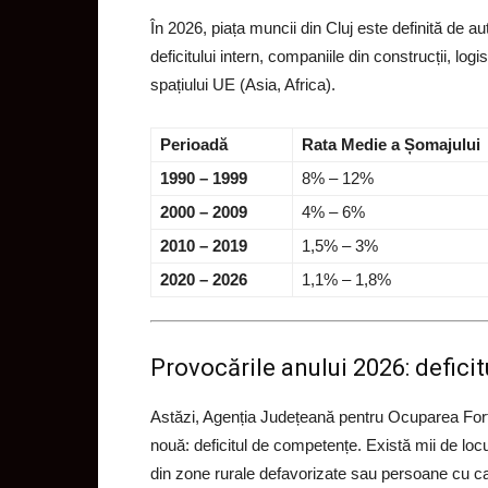
În 2026, piața muncii din Cluj este definită de 
deficitului intern, companiile din construcții, log
spațiului UE (Asia, Africa).
Perioadă
Rata Medie a Șomajului
1990 – 1999
8% – 12%
2000 – 2009
4% – 6%
2010 – 2019
1,5% – 3%
2020 – 2026
1,1% – 1,8%
Provocările anului 2026: defici
Astăzi, Agenția Județeană pentru Ocuparea For
nouă: deficitul de competențe. Există mii de lo
din zone rurale defavorizate sau persoane cu cal