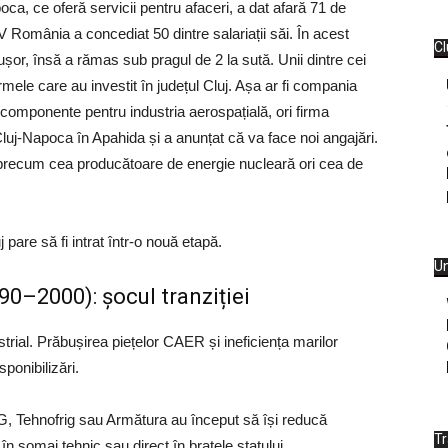
a, ce oferă servicii pentru afaceri, a dat afară 71 de
PV România a concediat 50 dintre salariații săi. În acest
Cl
 ușor, însă a rămas sub pragul de 2 la sută. Unii dintre cei
rmele care au investit în județul Cluj. Așa ar fi compania
omponente pentru industria aerospațială, ori firma
luj-Napoca în Apahida și a anunțat că va face noi angajări.
recum cea producătoare de energie nucleară ori cea de
j pare să fi intrat într-o nouă etapă.
Un
90–2000): șocul tranziției
trial. Prăbușirea piețelor CAER și ineficiența marilor
ponibilizări.
Tehnofrig sau Armătura au început să își reducă
T
în șomaj tehnic sau direct în brațele statului.