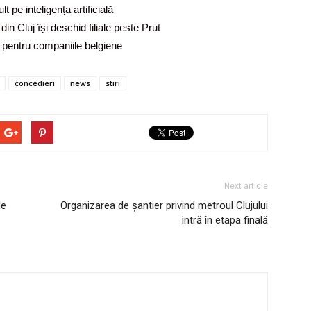
 pe inteligența artificială
n Cluj își deschid filiale peste Prut
e pentru companiile belgiene
concedieri
news
stiri
Next article
de
Organizarea de șantier privind metroul Clujului
intră în etapa finală