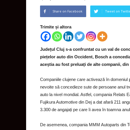
Share on Facebook
Tweet on Twitt
Trimite și altora
Județul Cluj s-a confruntat cu un val de conce
piețelor auto din Occident, Bosch a concediat
aceștia au fost preluați de alte companii, di
Companiile clujene care activează în domeniul p
nevoite să concedieze sute de persoane anul trec
auto la nivel mondial. Astfel, compania Relats 
Fujikura Automotive din Dej a dat afară 211 anga
3.300 de angajați pe care îi avea în toamna anulu
De asemenea, compania MMM Autoparts din Turda 