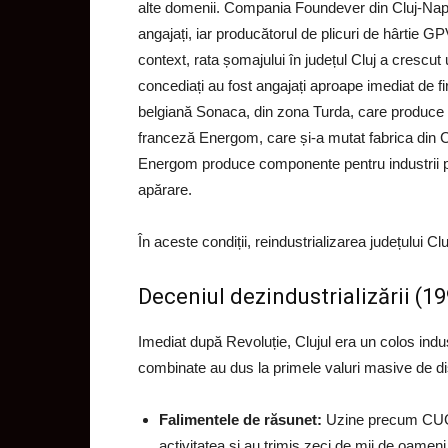
alte domenii. Compania Foundever din Cluj-Napoc
angajați, iar producătorul de plicuri de hârtie G
context, rata șomajului în județul Cluj a crescut
concediați au fost angajați aproape imediat de fi
belgiană Sonaca, din zona Turda, care produce c
franceză Energom, care și-a mutat fabrica din C
Energom produce componente pentru industrii p
apărare.
În aceste condiții, reindustrializarea județului Clu
Deceniul dezindustrializării (19
Imediat după Revoluție, Clujul era un colos indus
combinate au dus la primele valuri masive de dis
Falimentele de răsunet:
Uzine precum CUG, 
activitatea și au trimis zeci de mii de oameni 