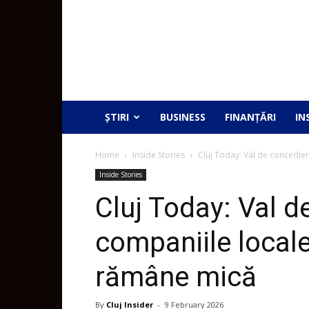
ȘTIRI
BUSINESS
FINANȚĂRI
IN
Home
Inside Stories
Cluj Today: Val de concedier
Inside Stories
Cluj Today: Val d
companiile locale
rămâne mică
By
Cluj Insider
-
9 February 2026