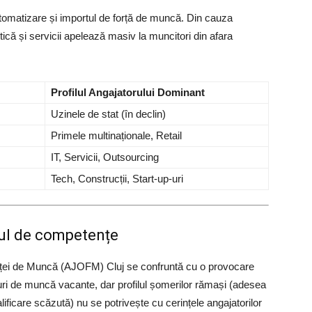
automatizare și importul de forță de muncă. Din cauza
istică și servicii apelează masiv la muncitori din afara
Profilul Angajatorului Dominant
Uzinele de stat (în declin)
Primele multinaționale, Retail
IT, Servicii, Outsourcing
Tech, Construcții, Start-up-uri
tul de competențe
ței de Muncă (AJOFM) Cluj se confruntă cu o provocare
curi de muncă vacante, dar profilul șomerilor rămași (adesea
ificare scăzută) nu se potrivește cu cerințele angajatorilor