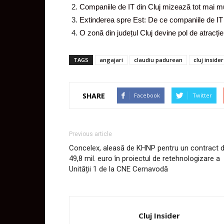
Companiile de IT din Cluj mizează tot mai mult
Extinderea spre Est: De ce companiile de IT di
O zonă din județul Cluj devine pol de atracți
TAGS
angajari
claudiu padurean
cluj insider
SHARE
Facebook
Twitter
Previous article
Concelex, aleasă de KHNP pentru un contract 
49,8 mil. euro în proiectul de retehnologizare a
Unității 1 de la CNE Cernavodă
Cluj Insider