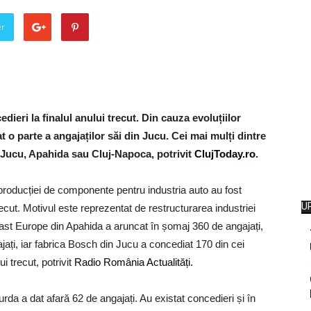
er
dieri la finalul anului trecut. Din cauza evoluțiilor
 o parte a angajaților săi din Jucu. Cei mai mulți dintre
n Jucu, Apahida sau Cluj-Napoca, potrivit
ClujToday.ro
.
roducției de componente pentru industria auto au fost
U
ut. Motivul este reprezentat de restructurarea industriei
East Europe din Apahida a aruncat în șomaj 360 de angajați,
jați, iar fabrica Bosch din Jucu a concediat 170 din cei
i trecut, potrivit
Radio România Actualități.
a dat afară 62 de angajați. Au existat concedieri și în