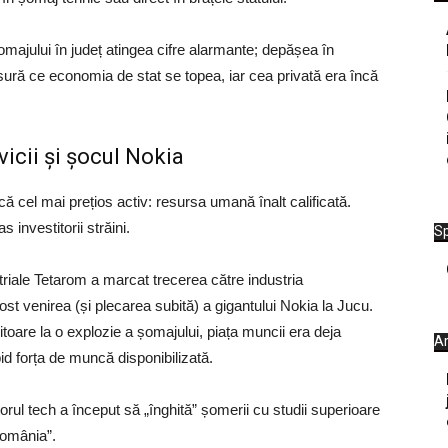
șomajului în județ atingea cifre alarmante; depășea în
ă ce economia de stat se topea, iar cea privată era încă
icii și șocul Nokia
ă cel mai prețios activ: resursa umană înalt calificată.
 investitorii străini.
Sp
triale Tetarom a marcat trecerea către industria
st venirea (și plecarea subită) a gigantului Nokia la Jucu.
itoare la o explozie a șomajului, piața muncii era deja
Ar
pid forța de muncă disponibilizată.
rul tech a început să „înghită” șomerii cu studii superioare
România”.