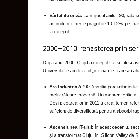
Vârful de criză:
La mijlocul anilor ’90, rata 
anumite momente pragul de 10-12%, pe măsur
la început.
2000–2010: renașterea prin serv
După anul 2000, Clujul a început să își foloseasc
Universitățile au devenit „motoarele” care au atras
Era Industrială 2.0:
Apariția parcurilor indus
prelucrătoare modernă. Un moment critic a fo
Deși plecarea lor în 2011 a creat temeri refer
suficient de diversificată pentru a absorbi ra
Ascensiunea IT-ului:
În acest deceniu, secto
și a transformat Clujul în „Silicon Valley de 