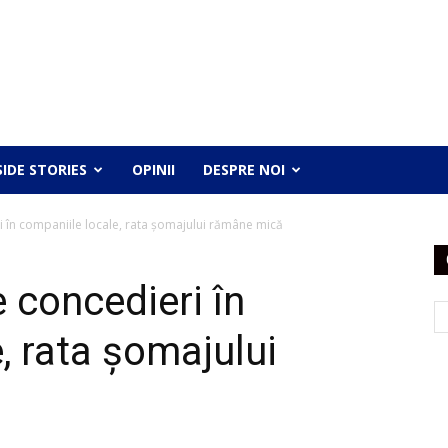
SIDE STORIES
OPINII
DESPRE NOI
i în companiile locale, rata șomajului rămâne mică
e concedieri în
, rata șomajului