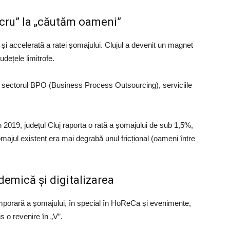
cru” la „căutăm oameni”
i accelerată a ratei șomajului. Clujul a devenit un magnet
județele limitrofe.
și sectorul BPO (Business Process Outsourcing), serviciile
 2019, județul Cluj raporta o rată a șomajului de sub 1,5%,
majul existent era mai degrabă unul fricțional (oameni între
demică și digitalizarea
porară a șomajului, în special în HoReCa și evenimente,
s o revenire în „V”.