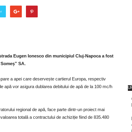
er
trada Eugen Ionesco din municipiul Cluj-Napoca a fost
 “Someș” SA.
pompare a apei care deservește cartierul Europa, respectiv
e apă vor asigura dublarea debitului de apă de la 100 mc/h
U
ratorului regional de apă, face parte dintr-un proiect mai
aloarea totală a contractului de achiziție fiind de 835.480