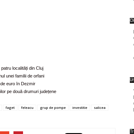
Cl
tru localități din Cluj
ul unei familii de orfani
Un
 de euro în Dezmir
rărilor pe două drumuri județene
faget
feleacu
grup de pompe
investitie
salicea
T