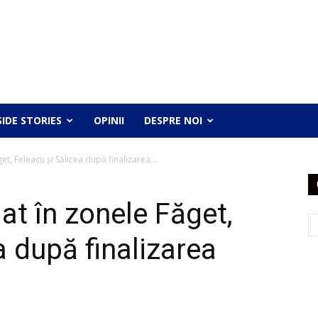
SIDE STORIES
OPINII
DESPRE NOI
t, Feleacu și Sălicea după finalizarea...
at în zonele Făget,
a după finalizarea