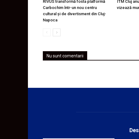
RIVUS transformă fosta platformă
ITM Cluj an
Carbochim într-un nou centru
vizează mu
cultural și de divertisment din Cluj-
Napoca
Nu sunt comentarii
Des