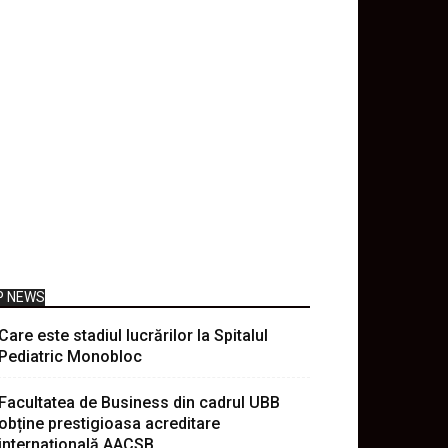
P NEWS
Care este stadiul lucrărilor la Spitalul
Pediatric Monobloc
Facultatea de Business din cadrul UBB
obține prestigioasa acreditare
internațională AACSB