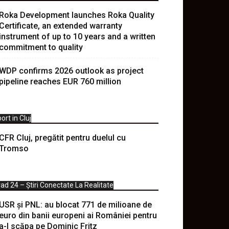
Roka Development launches Roka Quality
Certificate, an extended warranty
instrument of up to 10 years and a written
commitment to quality
WDP confirms 2026 outlook as project
pipeline reaches EUR 760 million
ort in Cluj
CFR Cluj, pregătit pentru duelul cu
Tromso
ad 24 – Știri Conectate La Realitate
USR și PNL: au blocat 771 de milioane de
euro din banii europeni ai României pentru
a-l scăpa pe Dominic Fritz