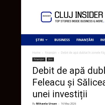
ȘTIRI
BUSINESS
FINANȚĂRI
IN
Home
Finanțări
Debit de apă dublat în zonele Făge
Finanțări
Știri
Debit de apă dubl
Feleacu și Sălice
unei investiții
By
Mihaela Ursan
-
16 May 2026