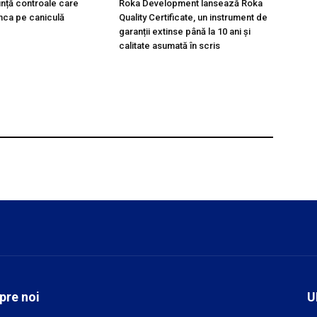
unță controale care
Roka Development lansează Roka
nca pe caniculă
Quality Certificate, un instrument de
garanții extinse până la 10 ani și
calitate asumată în scris
pre noi
U