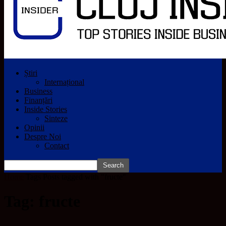
Știri
Internațional
Business
Finanțări
Inside Stories
Sinteze
Opinii
Despre Noi
Contact
Home
Tags
Posts tagged with "fructe"
Tag: fructe