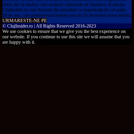
oferă știri și analize care acoperă subiectele de business. Redacția
ClujInsider.ro este formată din jurnaliști cu experiență de cel puțin
20 de ani, care promovează bunele practici în domeniul mass-media.
URMARESTE-NE PE
© ClujInsider.ro | All Rights Reserved 2016-2023
We use cookies to ensure that we give you the best experience on
our website. If you continue to use this site we will assume that you
are happy with it.
Ok