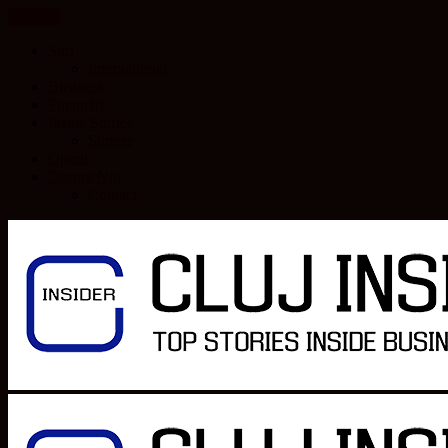
CLOSE
Știri
Internațional
Business
Finanțări
Inside Stories
Sinteze
Opinii
Despre Noi
Contact