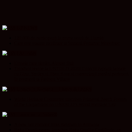
UP NEWS
120 000 de participanți la prima seară de Untold
Care este stadiul lucrărilor la Spitalul Pediatric Monobloc
ClujToday
Urmele care rămân: Almost Still
Trendyol revine la UNTOLD 2026: Colecții capsulă lansate
cu Gina, Smiley și Theo Rose și comercianți români parteneri,
în premieră la Fashion Village
Unesco in Romania – History & Legacy
World Heritage Committee inscribes Primeval Beech Forests
of the Carpathians on UNESCO’s World Heritage List
Transylvania Today®
A new rail corridor links Belgium to Romania
Roka Development launches Roka Quality Certificate, an