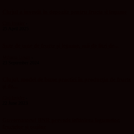
Clujul a investit în depozite pentru fructe și legume
Cluj Insider
-
25 April 2025
Sute de tone de fructe și legume, mii de litri de...
Mihaela Ursan
-
23 September 2024
Clujul, model de bune practici în producția de fructe
și de...
Cluj Insider
-
22 June 2023
Guvernatorul BNR prevede ieftinirea legumelor,
fructelor și ouălor