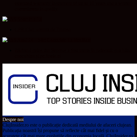
extended warranty instrument of up to 10 years and a written
commitment to quality
Sport in Cluj
CFR Cluj, umilită de Tromso
Arad 24 – Știri Conectate La Realitate
Bărbatul gelos din Șepreuș a fost trimis în judecată: și-a bătut
concubina și pe fetele ei
Despre noi
ClujInsider.ro este o publicație dedicată mediului de afaceri clujean.
Publicația noastră își propune să reflecte cât mai fidel și cu o
acuratețe cât mai mare evoluțiile din economia locală. ClujInsider.ro