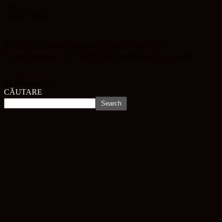
Mihaela Ursan
-
15 May 2023
Tradiția băuturilor artizanale renaște în
Transilvania. Cidrul și hidromelul, printre cele...
Cluj Insider
-
24 January 2018
CĂUTARE