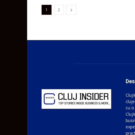
1
2
Des
Cluj
cluje
cu o
ClujI
busin
expe
prac