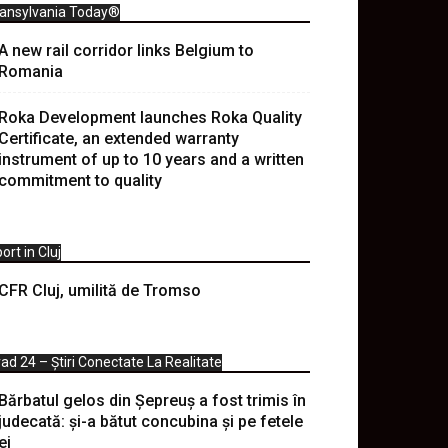
ransylvania Today®
A new rail corridor links Belgium to
Romania
Roka Development launches Roka Quality
Certificate, an extended warranty
instrument of up to 10 years and a written
commitment to quality
ort in Cluj
CFR Cluj, umilită de Tromso
ad 24 – Știri Conectate La Realitate
Bărbatul gelos din Șepreuș a fost trimis în
judecată: și-a bătut concubina și pe fetele
ei