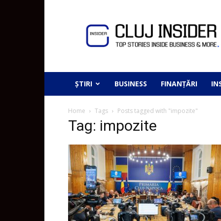
ȘTIRI
BUSINESS
FINANȚĂRI
IN
Home
Tags
Posts tagged with "impozite"
Tag: impozite