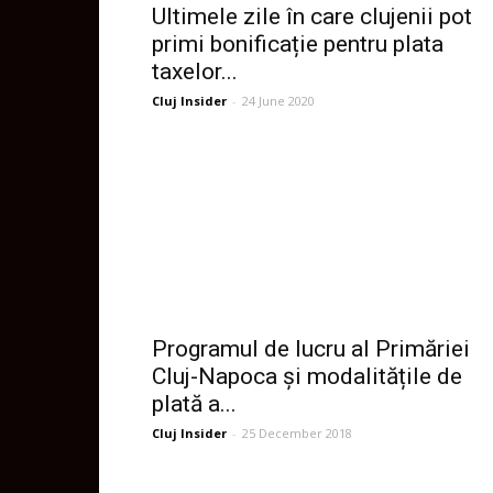
Ultimele zile în care clujenii pot
primi bonificație pentru plata
taxelor...
Cluj Insider
-
24 June 2020
Programul de lucru al Primăriei
Cluj-Napoca și modalitățile de
plată a...
Cluj Insider
-
25 December 2018