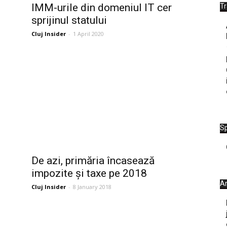
IMM-urile din domeniul IT cer
T
sprijinul statului
Cluj Insider
-
1 April 2020
Sp
De azi, primăria încasează
impozite și taxe pe 2018
Ar
Cluj Insider
-
8 January 2018