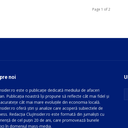
Page 1 of 2
pre noi
U
Insider.ro este o publicație dedicată mediului de afaceri
an. Publicația noastră își propune să reflecte cât mai fidel și
 acuratețe cât mai mare evoluțiile din economia locală.
nsider.ro oferă știri și analize care acoperă subiectele de
ess. Redacția ClujInsider.ro este formată din jurnaliști cu
riență de cel puțin 20 de ani, care promovează bunele
tici în domeniul mass-media.