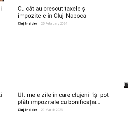
i
Cu cât au crescut taxele și
impozitele în Cluj-Napoca
Cluj Insider
-
25 February 2024
U
i
Ultimele zile în care clujenii își pot
plăti impozitele cu bonificația...
Cluj Insider
-
29 March 2023