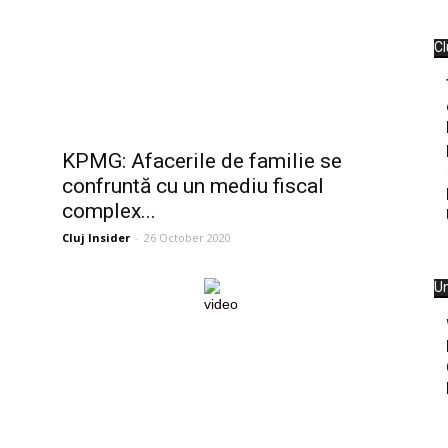
Cl
KPMG: Afacerile de familie se
confruntă cu un mediu fiscal
complex...
Cluj Insider
-
26 October 2020
Un