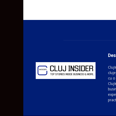
Des
Cluj
cluje
cu o
ClujI
busin
expe
prac