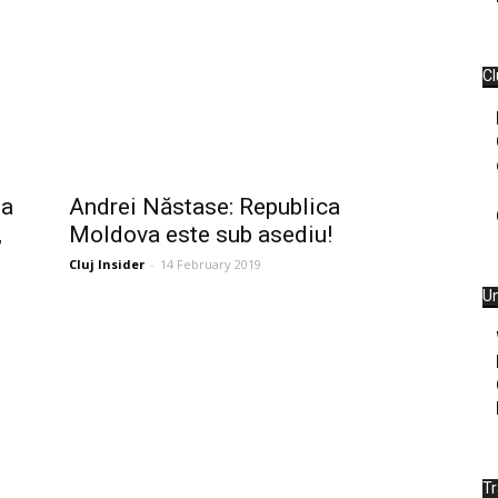
Cl
ea
Andrei Năstase: Republica
,
Moldova este sub asediu!
Cluj Insider
-
14 February 2019
Un
T