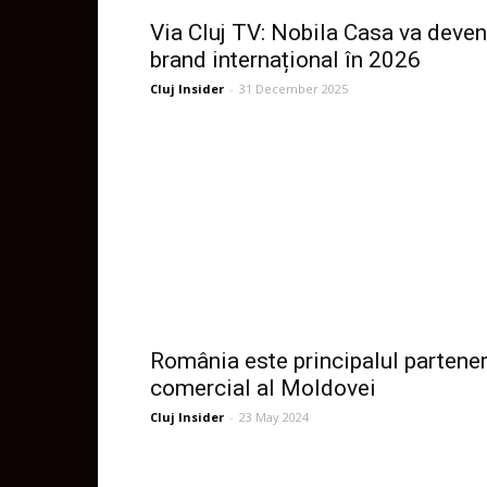
Via Cluj TV: Nobila Casa va deven
brand internațional în 2026
Cluj Insider
-
31 December 2025
România este principalul partene
comercial al Moldovei
Cluj Insider
-
23 May 2024