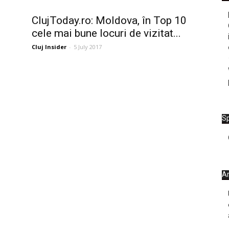
ClujToday.ro: Moldova, în Top 10
cele mai bune locuri de vizitat...
Cluj Insider
-
5 July 2017
Sp
Ar