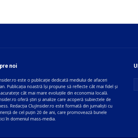
pre noi
U
Insider.ro este o publicație dedicată mediului de afaceri
an. Publicația noastră își propune să reflecte cât mai fidel și
 acuratețe cât mai mare evoluțiile din economia locală.
nsider.ro oferă știri și analize care acoperă subiectele de
ess. Redacția ClujInsider.ro este formată din jurnaliști cu
riență de cel puțin 20 de ani, care promovează bunele
tici în domeniul mass-media.