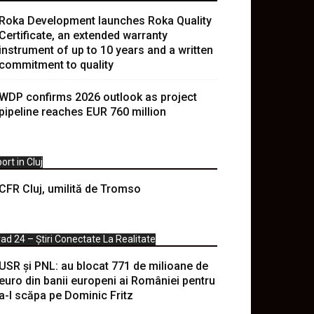
Roka Development launches Roka Quality
Certificate, an extended warranty
instrument of up to 10 years and a written
commitment to quality
WDP confirms 2026 outlook as project
pipeline reaches EUR 760 million
ort in Cluj
CFR Cluj, umilită de Tromso
ad 24 – Știri Conectate La Realitate
USR și PNL: au blocat 771 de milioane de
euro din banii europeni ai României pentru
a-l scăpa pe Dominic Fritz