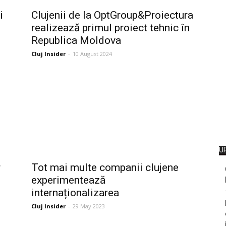
i
Clujenii de la OptGroup&Proiectura
realizează primul proiect tehnic în
Republica Moldova
Cluj Insider
-
10 August 2024
U
r
Tot mai multe companii clujene
experimentează
internaționalizarea
Cluj Insider
-
29 May 2023