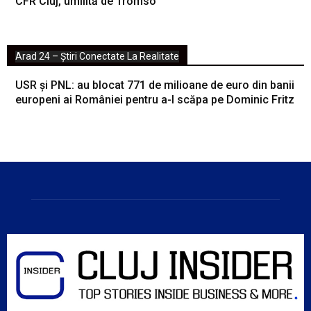
CFR Cluj, umilită de Tromso
Arad 24 – Știri Conectate La Realitate
USR și PNL: au blocat 771 de milioane de euro din banii
europeni ai României pentru a-l scăpa pe Dominic Fritz