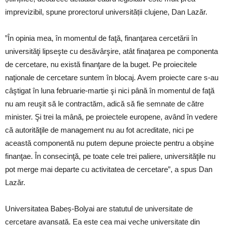
imprevizibil, spune prorectorul universității clujene, Dan Lazăr.
”În opinia mea, în momentul de faţă, finanţarea cercetării în
universităţi lipseşte cu desăvârşire, atât finaţarea pe componenta
de cercetare, nu există finanţare de la buget. Pe proiecitele
naţionale de cercetare suntem în blocaj. Avem proiecte care s-au
câştigat în luna februarie-martie şi nici până în momentul de faţă
nu am reuşit să le contractăm, adică să fie semnate de către
minister. Şi trei la mână, pe proiectele europene, având în vedere
că autorităţile de management nu au fot acreditate, nici pe
această componentă nu putem depune proiecte pentru a obşine
finanţae. În consecinţă, pe toate cele trei paliere, universităţile nu
pot merge mai departe cu activitatea de cercetare”, a spus Dan
Lazăr.
Universitatea Babeș-Bolyai are statutul de universitate de
cercetare avansată. Ea este cea mai veche universitate din