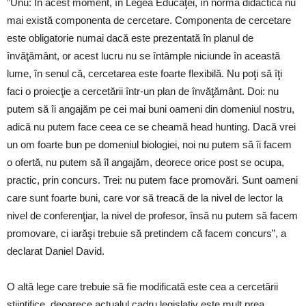
”Unu: În acest moment, în Legea Educaţei, în norma didactică nu
mai există componenta de cercetare. Componenta de cercetare
este obligatorie numai dacă este prezentată în planul de
învăţământ, or acest lucru nu se întâmple niciunde în această
lume, în senul că, cercetarea este foarte flexibilă. Nu poţi să îţi
faci o proiecţie a cercetării într-un plan de învăţământ. Doi: nu
putem să îi angajăm pe cei mai buni oameni din domeniul nostru,
adică nu putem face ceea ce se cheamă head hunting. Dacă vrei
un om foarte bun pe domeniul biologiei, noi nu putem să îi facem
o ofertă, nu putem să îl angajăm, deorece orice post se ocupa,
practic, prin concurs. Trei: nu putem face promovări. Sunt oameni
care sunt foarte buni, care vor să treacă de la nivel de lector la
nivel de conferenţiar, la nivel de profesor, însă nu putem să facem
promovare, ci iarăşi trebuie să pretindem că facem concurs”, a
declarat Daniel David.
O altă lege care trebuie să fie modificată este cea a cercetării
științifice, deoarece actualul cadru legislativ este mult prea