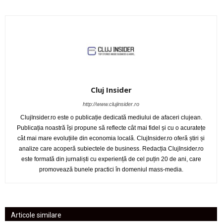
Cluj Insider
http://www.clujinsider.ro
ClujInsider.ro este o publicație dedicată mediului de afaceri clujean.
Publicația noastră își propune să reflecte cât mai fidel și cu o acuratețe
cât mai mare evoluțiile din economia locală. ClujInsider.ro oferă știri și
analize care acoperă subiectele de business. Redacția ClujInsider.ro
este formată din jurnaliști cu experiență de cel puțin 20 de ani, care
promovează bunele practici în domeniul mass-media.
Articole similare