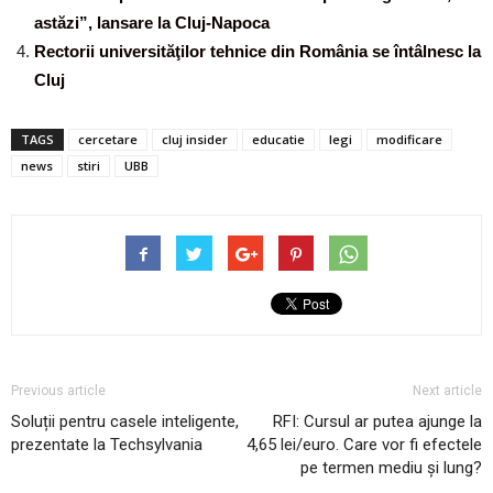
astăzi”, lansare la Cluj-Napoca
Rectorii universităţilor tehnice din România se întâlnesc la
Cluj
TAGS
cercetare
cluj insider
educatie
legi
modificare
news
stiri
UBB
Previous article
Next article
Soluții pentru casele inteligente,
RFI: Cursul ar putea ajunge la
prezentate la Techsylvania
4,65 lei/euro. Care vor fi efectele
pe termen mediu și lung?