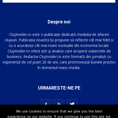
Despre noi
ClujInsider.ro este o publicație dedicată mediului de afaceri
clujean. Publicația noastră își propune să reflecte cât mai fidel și
cu o acuratețe cât mai mare evoluțiile din economia locală.
ClujInsider.ro oferă știri și analize care acoperă subiectele de
business. Redacția ClujInsider.ro este formată din jurnaliști cu
experiență de cel puțin 20 de ani, care promovează bunele practici
în domeniul mass-media.
URMARESTE-NE PE
We use cookies to ensure that we give you the best
experience on our website. If you continue to use this site we