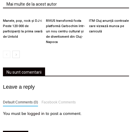
Mai multe de la acest autor
Manele, pop, rock și DJ-i:
RIVUS transformă fosta
ITM Cluj anunță controale
Peste 120 000 de
platformă Carbochim într-
care vizează munca pe
participanți la prima seară
un nou centru cultural și
caniculă
de Untold
de divertisment din Cluj-
Napoca
Nu sunt comentarii
Leave a reply
Default Comments (0)
Facebook Comments
You must be
logged in
to post a comment.