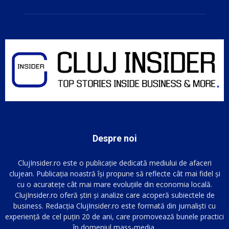
Despre noi
ClujInsider.ro este o publicație dedicată mediului de afaceri
clujean. Publicația noastră își propune să reflecte cât mai fidel și
cu o acuratețe cât mai mare evoluțiile din economia locală.
ClujInsider.ro oferă știri și analize care acoperă subiectele de
business. Redacția ClujInsider.ro este formată din jurnaliști cu
experiență de cel puțin 20 de ani, care promovează bunele practici
în domeniul mass-media.