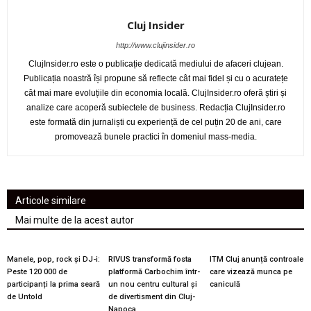
Cluj Insider
http://www.clujinsider.ro
ClujInsider.ro este o publicație dedicată mediului de afaceri clujean.
Publicația noastră își propune să reflecte cât mai fidel și cu o acuratețe
cât mai mare evoluțiile din economia locală. ClujInsider.ro oferă știri și
analize care acoperă subiectele de business. Redacția ClujInsider.ro
este formată din jurnaliști cu experiență de cel puțin 20 de ani, care
promovează bunele practici în domeniul mass-media.
Articole similare
Mai multe de la acest autor
Manele, pop, rock și DJ-i:
RIVUS transformă fosta
ITM Cluj anunță controale
Peste 120 000 de
platformă Carbochim într-
care vizează munca pe
participanți la prima seară
un nou centru cultural și
caniculă
de Untold
de divertisment din Cluj-
Napoca