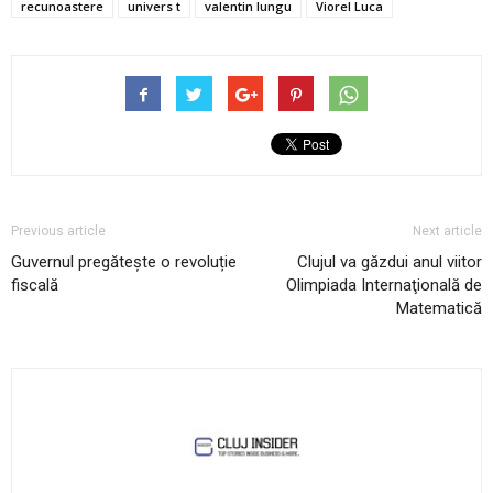
recunoastere
univers t
valentin lungu
Viorel Luca
Previous article
Next article
Guvernul pregătește o revoluție
Clujul va găzdui anul viitor
fiscală
Olimpiada Internaţională de
Matematică