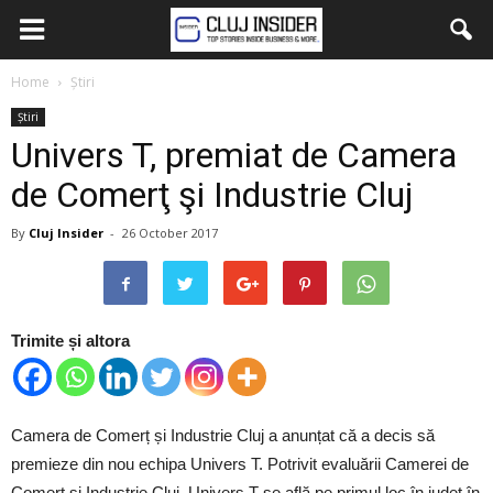
Home
Știri
Știri
Univers T, premiat de Camera
de Comerţ şi Industrie Cluj
By
Cluj Insider
-
26 October 2017
Trimite și altora
Camera de Comerț și Industrie Cluj a anunțat că a decis să
premieze din nou echipa Univers T. Potrivit evaluării Camerei de
Comerț și Industrie Cluj, Univers T se află pe primul loc în județ în