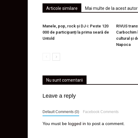
Articole similare
Mai multe de la acest autor
Manele, pop, rock și DJ-i: Peste 120
RIVUS trans
000 de participanți la prima seară de
Carbochim î
Untold
cultural și 
Napoca
Nu sunt comentarii
Leave a reply
Default Comments (0)
Facebook Comments
You must be
logged in
to post a comment.