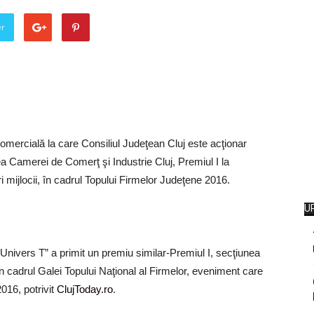
er
omercială la care Consiliul Judeţean Cluj este acţionar
ea Camerei de Comerţ şi Industrie Cluj, Premiul I la
 mijlocii, în cadrul Topului Firmelor Judeţene 2016.
U
„Univers T” a primit un premiu similar-Premiul I, secţiunea
în cadrul Galei Topului Naţional al Firmelor, eveniment care
016, potrivit
ClujToday.ro
.