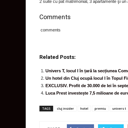
2 suite cu pat matrimonial, 3 apartamente şi un
Comments
comments
Related Posts:
Univers T, locul I în țară la secțiunea Co
Un hotel din Cluj ocupă locul I în Topul 
EXCLUSIV. Profit de 30.000 de lei în sept
Luca Prest investește 7,5 milioane de euro
TAGS
cluj insider
hotel
premiu
univers t