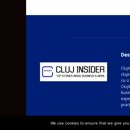
Des
Cluj
cluje
cu o
ClujI
busin
expe
prac
We use cookies to ensure that we give you t
© ClujInsider.ro | All Rights Reserved 2016-2023