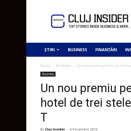
ȘTIRI
BUSINESS
FINANȚĂRI
IN
Home
Business
Un nou premiu pentru cel mai bun 
Business
Un nou premiu pe
hotel de trei ste
T
By
Cluj Insider
-
6 December 2016