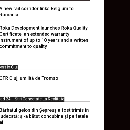
A new rail corridor links Belgium to
Romania
Roka Development launches Roka Quality
Certificate, an extended warranty
instrument of up to 10 years and a written
commitment to quality
ort in Cluj
CFR Cluj, umilită de Tromso
ad 24 – Știri Conectate La Realitate
Bărbatul gelos din Șepreuș a fost trimis în
judecată: și-a bătut concubina și pe fetele
ei