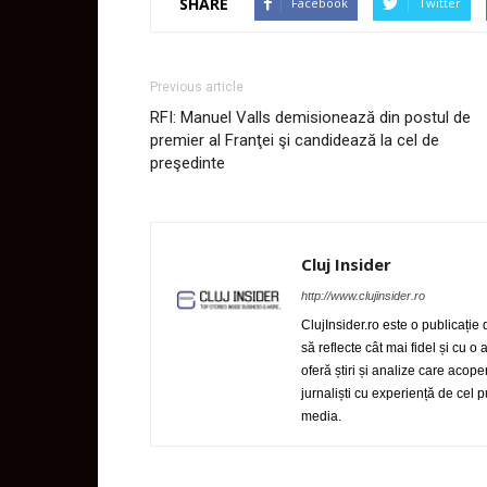
SHARE
Facebook
Twitter
Previous article
RFI: Manuel Valls demisionează din postul de
premier al Franţei şi candidează la cel de
preşedinte
Cluj Insider
http://www.clujinsider.ro
ClujInsider.ro este o publicație
să reflecte cât mai fidel și cu o
oferă știri și analize care acop
jurnaliști cu experiență de cel
media.