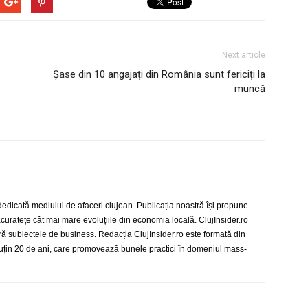
Next article
Șase din 10 angajați din România sunt fericiți la
muncă
 dedicată mediului de afaceri clujean. Publicația noastră își propune
 acuratețe cât mai mare evoluțiile din economia locală. ClujInsider.ro
eră subiectele de business. Redacția ClujInsider.ro este formată din
 puțin 20 de ani, care promovează bunele practici în domeniul mass-