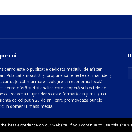
pre noi
U
Insider.ro este o publicație dedicată mediului de afaceri
an. Publicația noastră își propune să reflecte cât mai fidel și
 acuratețe cât mai mare evoluțiile din economia locală.
nsider.ro oferă știri și analize care acoperă subiectele de
ess. Redacția ClujInsider.ro este formată din jurnaliști cu
riență de cel puțin 20 de ani, care promovează bunele
tici în domeniul mass-media.
he best experience on our website. If you continue to use this site we