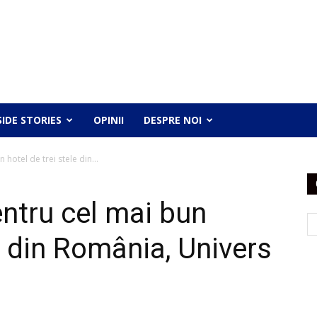
SIDE STORIES
OPINII
DESPRE NOI
hotel de trei stele din...
ntru cel mai bun
le din România, Univers