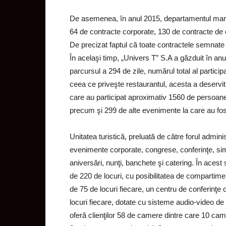
De asemenea, în anul 2015, departamentul marke
64 de contracte corporate, 130 de contracte de 
De precizat faptul că toate contractele semnate 
În acelaşi timp, „Univers T” S.A a găzduit în an
parcursul a 294 de zile, numărul total al partici
ceea ce priveşte restaurantul, acesta a deservit
care au participat aproximativ 1560 de persoane
precum şi 299 de alte evenimente la care au fo
Unitatea turistică, preluată de către forul admini
evenimente corporate, congrese, conferinţe, s
aniversări, nunţi, banchete şi catering. În acest 
de 220 de locuri, cu posibilitatea de compartim
de 75 de locuri fiecare, un centru de conferinţe 
locuri fiecare, dotate cu sisteme audio-video de 
oferă clienţilor 58 de camere dintre care 10 cam