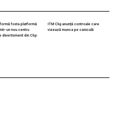
formă fosta platformă
ITM Cluj anunță controale care
ntr-un nou centru
vizează munca pe caniculă
de divertisment din Cluj-