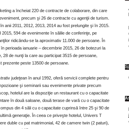
ting a încheiat 220 de contracte de colaborare, din care
eveniment, precum şi 26 de contracte cu agenţii de turism.
în anii 2011, 2012, 2013, 2014 au fost prelungite şi în 2015.
ul 2015, 594 de evenimente în sălile de conferinţe, pe
panţilor ridicându-se la aproximativ 11.000 de persoane. În
 în perioada ianuarie – decembrie 2015, 26 de botezuri la
, 28 de nunţi la care au participat 3515 de persoane,
st prezente peste 13500 de persoane.
Sp
strativ judeţean în anul 1992, oferă servicii complete pentru
impozioane şi seminarii sau evenimente private precum
scop, hotelul are la dispoziţie un restaurant cu o capacitate
Ar
entare în două saloane, două terase de vară cu o capacitate
compus din 4 săli cu o capacitate cuprinsă între 25 şi 90 de
ultimă generaţie. În ceea ce priveşte hotelul, Univers T
ere duble cu pat matrimonial, 42 de camere twin (2 paturi),