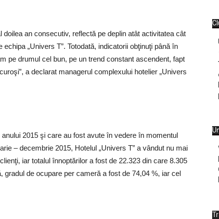
Cl
 doilea an consecutiv, reflectă pe deplin atât activitatea cât
de echipa „Univers T”. Totodată, indicatorii obţinuţi până în
tuăm pe drumul cel bun, pe un trend constant ascendent, fapt
curoşi”, a declarat managerul complexului hotelier „Univers
Un
ul anului 2015 şi care au fost avute în vedere în momentul
nuarie – decembrie 2015, Hotelul „Univers T” a vândut nu mai
enţi, iar totalul înnoptărilor a fost de 22.323 din care 8.305
tă, gradul de ocupare per cameră a fost de 74,04 %, iar cel
T