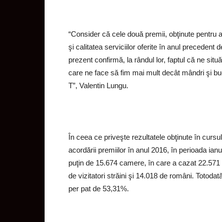
“Consider că cele două premii, obţinute pentru al
şi calitatea serviciilor oferite în anul precedent 
prezent confirmă, la rândul lor, faptul că ne si
care ne face să fim mai mult decât mândri şi bu
T”, Valentin Lungu.
În ceea ce priveşte rezultatele obţinute în curs
acordării premiilor în anul 2016, în perioada ia
puţin de 15.674 camere, în care a cazat 22.571 cli
de vizitatori străini şi 14.018 de români. Totoda
per pat de 53,31%.