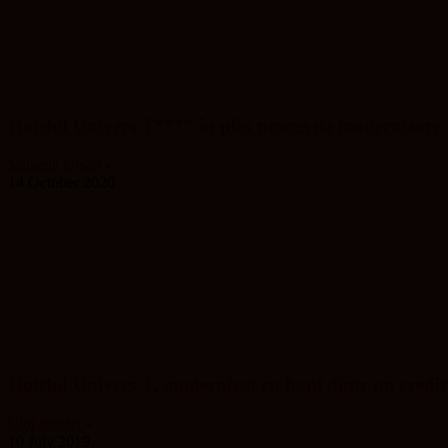
Hotelul Univers T**** în plin proces de modernizare
Mihaela Ursan
-
14 October 2020
Hotelul Univers T, modernizat cu bani dintr-un credit
Cluj Insider
-
10 July 2019