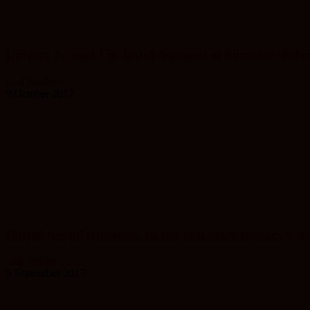
Univers T, locul I în Topul Național al Firmelor realiza
Cluj Insider
-
9 October 2017
Clujul, orașul românesc cu cea mai mare creștere a tu
Cluj Insider
-
5 September 2017