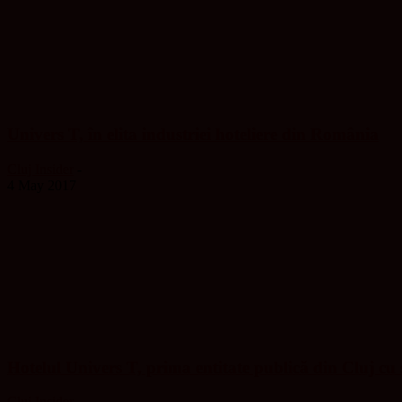
Univers T, în elita industriei hoteliere din România
Cluj Insider
-
4 May 2017
Hotelul Univers T, prima entitate publică din Cluj cu s
Cluj Insider
-