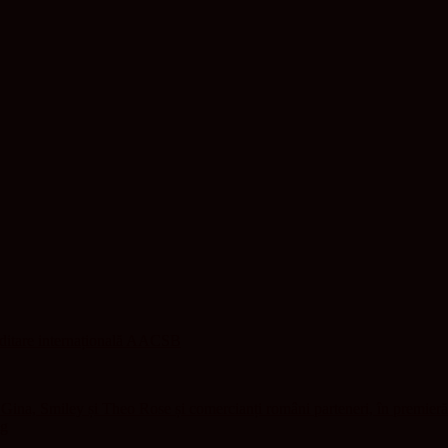
editare internațională AACSB
ina, Smiley și Theo Rose și comercianți români parteneri, în premieră
ng