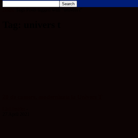
Home
Tags
Posts tagged with "univers t"
Tag: univers t
20 de camere, modernizate la Univers T
Cluj Insider
-
27 April 2021