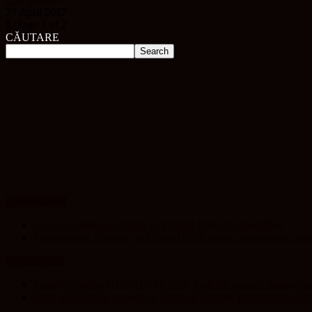
27 April 2017
1
2
Page 1 of 2
CĂUTARE
UP NEWS
Care este stadiul lucrărilor la Spitalul Pediatric Monobloc
Facultatea de Business din cadrul UBB obține prestigioasa acr
ClujToday
Trendyol revine la UNTOLD 2026: Colecții capsulă lansate cu G
Peste 100 000 de oameni au cântat, la Untold, împreună cu Sti