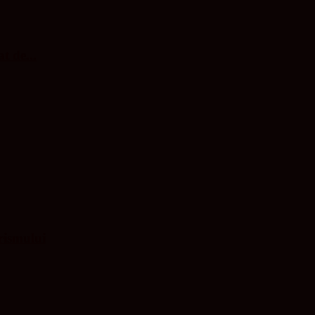
t de...
rismului