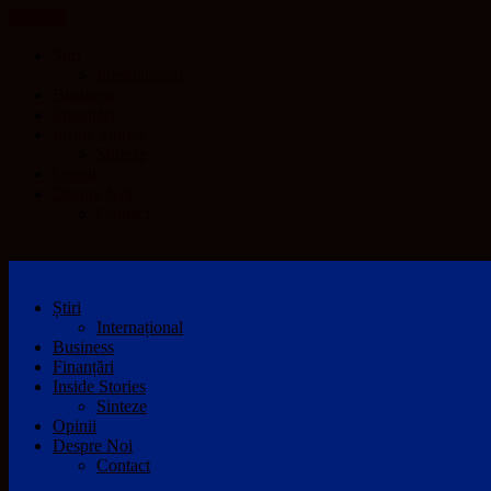
CLOSE
Știri
Internațional
Business
Finanțări
Inside Stories
Sinteze
Opinii
Despre Noi
Contact
Știri
Internațional
Business
Finanțări
Inside Stories
Sinteze
Opinii
Despre Noi
Contact