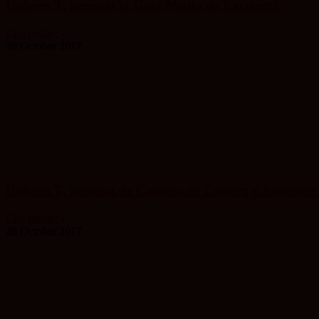
Univers T, premiat la Gala Media de Excelență
Cluj Insider
-
30 October 2017
Univers T, premiat de Camera de Comerţ şi Industrie
Cluj Insider
-
26 October 2017