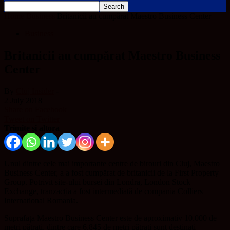
Home
Business
Britanicii au cumpărat Maestro Business Center
Business
Britanicii au cumpărat Maestro Business
Center
By
Cluj Insider
-
2 July 2018
Share on Facebook
Tweet on Twitter
Trimite și altora
Unul dintre cele mai importante centre de birouri din Cluj, Maestro
Business Center, a a fost cumpărat de britanicii de la First Property
Group. Potrivit site-ului bursei din Londra, London Stock
Exchange, tranzacția a fost intermediată de compania Colliers
International Romania.
Suprafața Maestro Business Center este de aproximativ 10.000 de
metri pătrați, dintre care 6.845 de metri pătrați sunt destinați