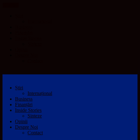
CLOSE
Știri
Internațional
Business
Finanțări
Inside Stories
Sinteze
Opinii
Despre Noi
Contact
Știri
Internațional
Business
Finanțări
Inside Stories
Sinteze
Opinii
Despre Noi
Contact