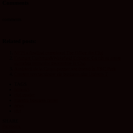
Comments
comments
Related posts:
NEPI a finalizat complexul The Office din Cluj
Estimare Cushman&Wakefield Echinox: Cu cât va crește
suprafața birourilor disponibile în Cluj
Austriecii de la Cargo-partner vor investi în TRC Park
Creșteri spectaculoase ale business-ului Univers T
TAGS
britanici
cluj insider
maestro business center
news
stiri
SHARE
Facebook
Twitter