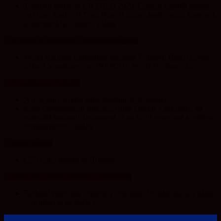
Trendyol revine la UNTOLD 2026: Colecții capsulă lansate
cu Gina, Smiley și Theo Rose și comercianți români parteneri,
în premieră la Fashion Village
Unesco in Romania – History & Legacy
World Heritage Committee inscribes Primeval Beech Forests
of the Carpathians on UNESCO’s World Heritage List
Transylvania Today®
A new rail corridor links Belgium to Romania
Roka Development launches Roka Quality Certificate, an
extended warranty instrument of up to 10 years and a written
commitment to quality
Sport in Cluj
CFR Cluj, umilită de Tromso
Arad 24 – Știri Conectate La Realitate
Bărbatul gelos din Șepreuș a fost trimis în judecată: și-a bătut
concubina și pe fetele ei