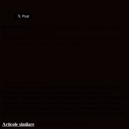
Previous article
Adrian Rus de la Komoder, românul care livrează
fotolii de masaj la Polul Nord
Next article
Oros: România riscă să piardă 500 de milioane de euro
din cauza proastei gestiuni a cazurilor de pestă porcină africană
Cluj Insider
http://www.clujinsider.ro
ClujInsider.ro este o publicație dedicată mediului de afaceri clujean.
Publicația noastră își propune să reflecte cât mai fidel și cu o
acuratețe cât mai mare evoluțiile din economia locală. ClujInsider.ro
oferă știri și analize care acoperă subiectele de business. Redacția
ClujInsider.ro este formată din jurnaliști cu experiență de cel puțin
20 de ani, care promovează bunele practici în domeniul mass-media.
Articole similare
Mai multe de la acest autor