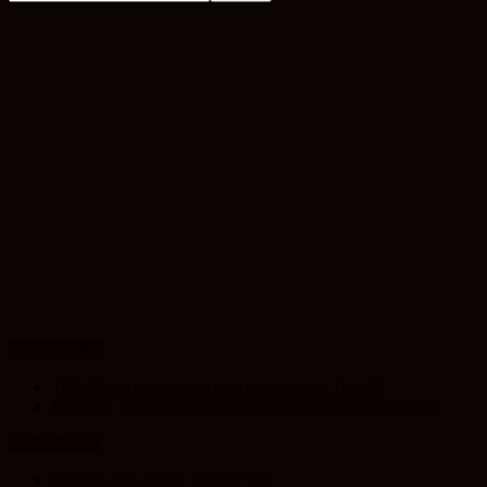
UP NEWS
120 000 de participanți la prima seară de Untold
Care este stadiul lucrărilor la Spitalul Pediatric Monobloc
ClujToday
Urmele care rămân: Almost Still