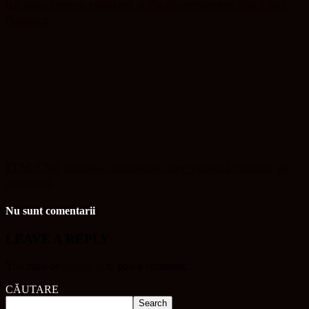
un nou centru cultural și de divertisment din Cluj-
Napoca
ITM Cluj anunță controale care vizează munca pe
caniculă
Nu sunt comentarii
LEAVE A REPLY
You must be
logged in
to post a comment.
CĂUTARE