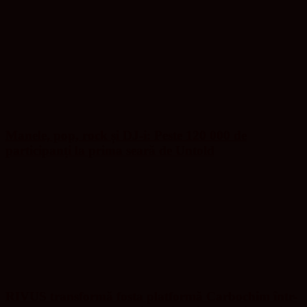
Manele, pop, rock și DJ-i: Peste 120 000 de
participanți la prima seară de Untold
RIVUS transformă fosta platformă Carbochim într-