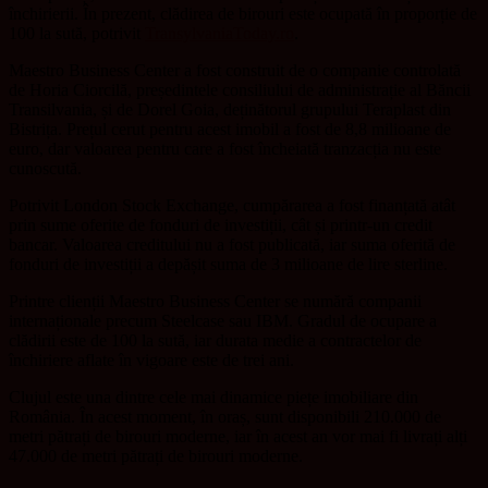
închirierii. În prezent, clădirea de birouri este ocupată în proporție de
100 la sută, potrivit
TransylvaniaToday.ro
.
Maestro Business Center a fost construit de o companie controlată
de Horia Ciorcilă, președintele consiliului de administrație al Băncii
Transilvania, și de Dorel Goia, deținătorul grupului Teraplast din
Bistrița. Prețul cerut pentru acest imobil a fost de 8,8 milioane de
euro, dar valoarea pentru care a fost încheiată tranzacția nu este
cunoscută.
Potrivit London Stock Exchange, cumpărarea a fost finanțată atât
prin sume oferite de fonduri de investiții, cât și printr-un credit
bancar. Valoarea creditului nu a fost publicată, iar suma oferită de
fonduri de investiții a depășit suma de 3 milioane de lire sterline.
Printre clienții Maestro Business Center se numără companii
internaționale precum Steelcase sau IBM. Gradul de ocupare a
clădirii este de 100 la sută, iar durata medie a contractelor de
închiriere aflate în vigoare este de trei ani.
Clujul este una dintre cele mai dinamice piețe imobiliare din
România. În acest moment, în oraș, sunt disponibili 210.000 de
metri pătrați de birouri moderne, iar în acest an vor mai fi livrați alți
47.000 de metri pătrați de birouri moderne.