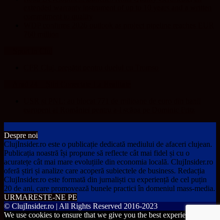
extended warranty instrument of up to 10 years and a written
commitment to quality
WDP confirms 2026 outlook as project pipeline reaches EUR
760 million
Sport in Cluj
CFR Cluj, pregătit pentru duelul cu Tromso
Arad 24 – Știri Conectate La Realitate
USR și PNL: au blocat 771 de milioane de euro din banii
europeni ai României pentru a-l scăpa pe Dominic Fritz
Despre noi
ClujInsider.ro este o publicație dedicată mediului de afaceri clujean.
Publicația noastră își propune să reflecte cât mai fidel și cu o
acuratețe cât mai mare evoluțiile din economia locală. ClujInsider.ro
oferă știri și analize care acoperă subiectele de business. Redacția
ClujInsider.ro este formată din jurnaliști cu experiență de cel puțin
20 de ani, care promovează bunele practici în domeniul mass-media.
URMARESTE-NE PE
© ClujInsider.ro | All Rights Reserved 2016-2023
We use cookies to ensure that we give you the best experience on