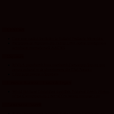
UP NEWS
Care este stadiul lucrărilor la Spitalul Pediatric Monobloc
Facultatea de Business din cadrul UBB obține prestigioasa
acreditare internațională AACSB
ClujToday
RIVUS transformă fosta platformă Carbochim într-un nou
centru cultural și de divertisment din Cluj-Napoca
Când luna devine o întrebare
Unesco in Romania – History & Legacy
World Heritage Committee inscribes Primeval Beech Forests
of the Carpathians on UNESCO’s World Heritage List
Transylvania Today®
Roka Development launches Roka Quality Certificate, an