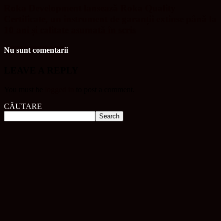
Roka Development lansează Roka Quality
Certificate, un instrument de garanții extinse până la
10 ani și calitate asumată în scris
Nu sunt comentarii
LEAVE A REPLY
You must be
logged in
to post a comment.
CĂUTARE