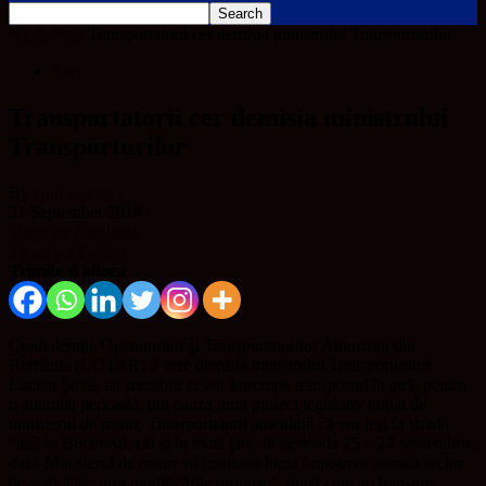
Home
Știri
Transportatorii cer demisia ministrului Transporturilor
Știri
Transportatorii cer demisia ministrului
Transporturilor
By
Cluj Insider
-
21 September 2018
Share on Facebook
Tweet on Twitter
Trimite și altora
Confederaţia Operatorilor şi Transportatorilor Autorizaţi din
România (COTAR) îi cere demisia ministrului Transporturilor,
Lucian Şova, iar membrii ei vor întrerupe transportul în ţară, pentru
o anumită perioadă, din cauza unui proiect legislativ iniţiat de
ministerul de resort. Transportatorii amenință că vor ieşi în stradă
”atât în București, cât și în toată ţara, în perioada 25 – 27 septembrie,
dacă Ministerul de resort va continua lupta împotriva acestui sector
de activitate, prin modificările propuse”, după cum au transmis