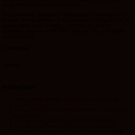
transportatorii într-un comunicat de presă.
Toate patronatele, federaţiile şi sindicatele din Transporturi vor ieşi
în stradă, în semn de protest, în faţa Ministerului Transporturilor, în
cazul aprobării cererii de protest, în perioada 25, 26 şi 27
septembrie, între orele 09:00-17:00. Tranportatorii cer si modifice
Legii taximetriei.
Comments
comments
Related posts:
Transportatorii amenință cu proteste din cauza majorării
accizelor la carburant
Transportatorii și-au suspendat protestele din respect față de
Regele Mihai
Iordache şi-a anunţat demisia de la Ministerul Justiţiei
Emil Boc cere Ministerului Transporturilor să permită
Primăriei Cluj-Napoca să plătească studiul de fezabilitate