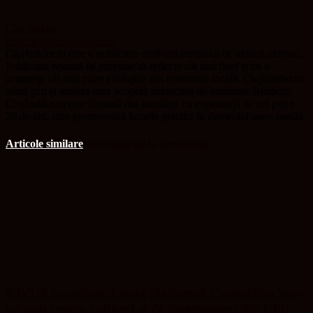
Cluj Insider
http://www.clujinsider.ro
ClujInsider.ro este o publicație dedicată mediului de afaceri clujean.
Publicația noastră își propune să reflecte cât mai fidel și cu o
acuratețe cât mai mare evoluțiile din economia locală. ClujInsider.ro
oferă știri și analize care acoperă subiectele de business. Redacția
ClujInsider.ro este formată din jurnaliști cu experiență de cel puțin
20 de ani, care promovează bunele practici în domeniul mass-media.
Articole similare
Mai multe de la acest autor
RIVUS transformă fosta platformă Carbochim într-
un nou centru cultural și de divertisment din Cluj-