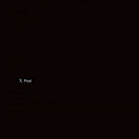
pentru viitoarea centură metropolitană
TAGS
cluj insider
ministru
news
stiri
transportatori
SHARE
Facebook
Twitter
Previous article
Bani europeni pentru 250 de studenți ai Universității
Babeș-Bolyai
Next article
UDMR se pregătește de un nou Congres. Hunor
Kelemen refuză să spună dacă va candida pentru un nou mandat de
președinte