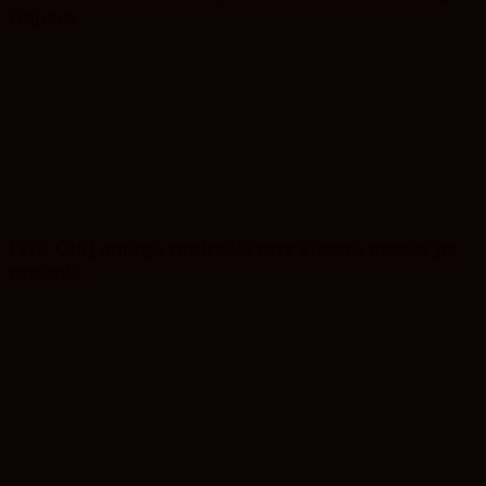
Napoca
ITM Cluj anunță controale care vizează munca pe
caniculă