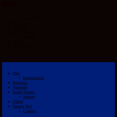
CLOSE
Știri
Internațional
Business
Finanțări
Inside Stories
Sinteze
Opinii
Despre Noi
Contact
Știri
Internațional
Business
Finanțări
Inside Stories
Sinteze
Opinii
Despre Noi
Contact