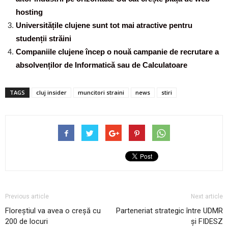
hosting
Universitățile clujene sunt tot mai atractive pentru
studenții străini
Companiile clujene încep o nouă campanie de recrutare a
absolvenților de Informatică sau de Calculatoare
TAGS
cluj insider
muncitori straini
news
stiri
Previous article
Next article
Floreștiul va avea o creșă cu
Parteneriat strategic între UDMR
200 de locuri
și FIDESZ