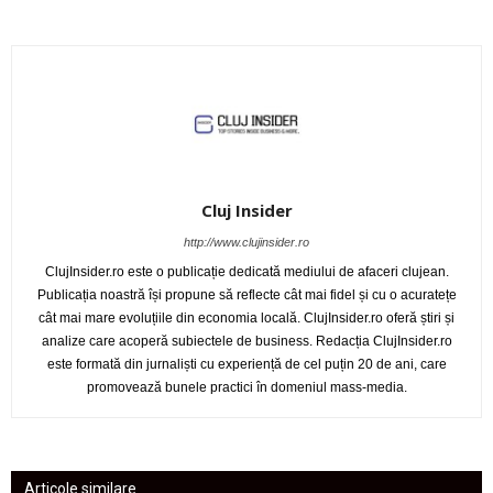
Cluj Insider
http://www.clujinsider.ro
ClujInsider.ro este o publicație dedicată mediului de afaceri clujean.
Publicația noastră își propune să reflecte cât mai fidel și cu o acuratețe
cât mai mare evoluțiile din economia locală. ClujInsider.ro oferă știri și
analize care acoperă subiectele de business. Redacția ClujInsider.ro
este formată din jurnaliști cu experiență de cel puțin 20 de ani, care
promovează bunele practici în domeniul mass-media.
Articole similare