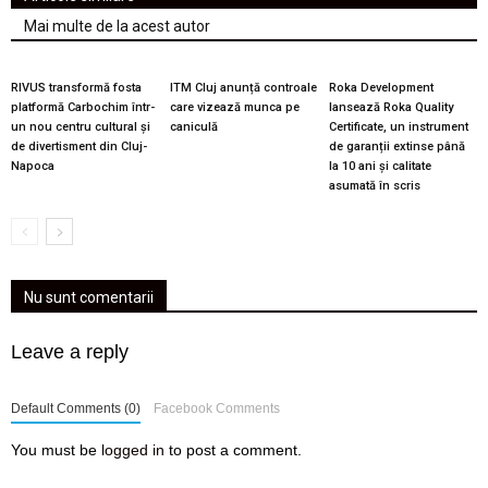
Mai multe de la acest autor
RIVUS transformă fosta
ITM Cluj anunță controale
Roka Development
platformă Carbochim într-
care vizează munca pe
lansează Roka Quality
un nou centru cultural și
caniculă
Certificate, un instrument
de divertisment din Cluj-
de garanții extinse până
Napoca
la 10 ani și calitate
asumată în scris
Nu sunt comentarii
Leave a reply
Default Comments (0)
Facebook Comments
You must be
logged in
to post a comment.