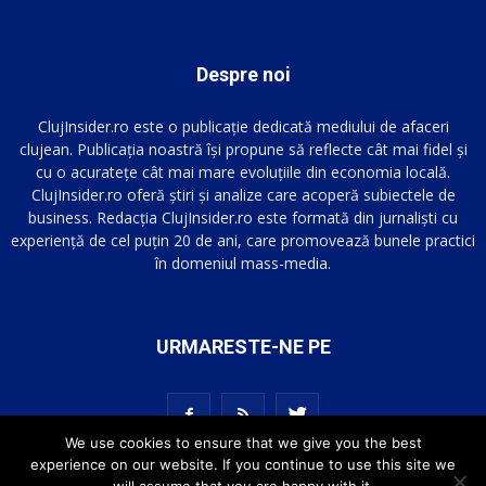
Despre noi
ClujInsider.ro este o publicație dedicată mediului de afaceri
clujean. Publicația noastră își propune să reflecte cât mai fidel și
cu o acuratețe cât mai mare evoluțiile din economia locală.
ClujInsider.ro oferă știri și analize care acoperă subiectele de
business. Redacția ClujInsider.ro este formată din jurnaliști cu
experiență de cel puțin 20 de ani, care promovează bunele practici
în domeniul mass-media.
URMARESTE-NE PE
We use cookies to ensure that we give you the best
experience on our website. If you continue to use this site we