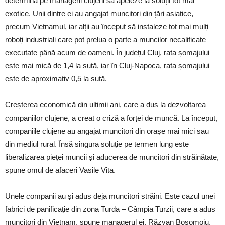
determină pe managerii clujeni să apeleze la soluții tot mai
exotice. Unii dintre ei au angajat muncitori din țări asiatice,
precum Vietnamul, iar alții au început să instaleze tot mai mulți
roboți industriali care pot prelua o parte a muncilor necalificate
executate până acum de oameni. În județul Cluj, rata șomajului
este mai mică de 1,4 la sută, iar în Cluj-Napoca, rata șomajului
este de aproximativ 0,5 la sută.
Creșterea economică din ultimii ani, care a dus la dezvoltarea
companiilor clujene, a creat o criză a forței de muncă. La început,
companiile clujene au angajat muncitori din orașe mai mici sau
din mediul rural. Însă singura soluție pe termen lung este
liberalizarea pieței muncii și aducerea de muncitori din străinătate,
spune omul de afaceri Vasile Vita.
Unele companii au și adus deja muncitori străini. Este cazul unei
fabrici de panificație din zona Turda – Câmpia Turzii, care a adus
muncitori din Vietnam, spune managerul ei, Răzvan Boșomoiu.