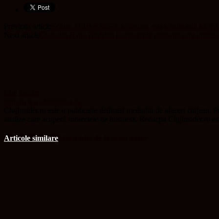
Previous article
Echipa UBB-FSEGA a câștigat etapa națională a CFA 
Next article
Consulul Hans Tischler: Companiile germane sunt interesa
Cluj Insider
http://www.clujinsider.ro
ClujInsider.ro este o publicație dedicată mediului de afaceri clujean. Pu
analize care acoperă subiectele de business. Redacția ClujInsider.ro e
Articole similare
Mai multe de la acest autor