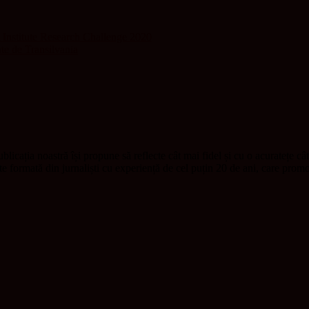
Institute Research Challenge 2020
te de Transilvania
blicația noastră își propune să reflecte cât mai fidel și cu o acuratețe câ
ste formată din jurnaliști cu experiență de cel puțin 20 de ani, care pr