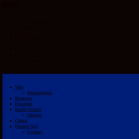
CLOSE
Știri
Internațional
Business
Finanțări
Inside Stories
Sinteze
Opinii
Despre Noi
Contact
Știri
Internațional
Business
Finanțări
Inside Stories
Sinteze
Opinii
Despre Noi
Contact