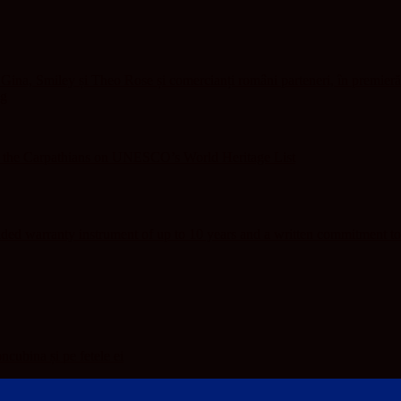
ina, Smiley și Theo Rose și comercianți români parteneri, în premieră
ng
f the Carpathians on UNESCO’s World Heritage List
ed warranty instrument of up to 10 years and a written commitment to
oncubina și pe fetele ei