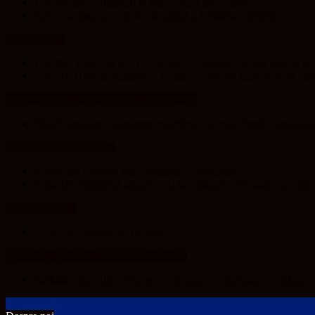
120 000 de participanți la prima seară de Untold
Care este stadiul lucrărilor la Spitalul Pediatric Monobloc
ClujToday
Trendyol revine la UNTOLD 2026: Colecții capsulă lansate cu G
Peste 100 000 de oameni au cântat, la Untold, împreună cu Sti
Unesco in Romania – History & Legacy
World Heritage Committee inscribes Primeval Beech Forests o
Transylvania Today®
A new rail corridor links Belgium to Romania
Roka Development launches Roka Quality Certificate, an extend
Sport in Cluj
CFR Cluj, umilită de Tromso
Arad 24 – Știri Conectate La Realitate
Bărbatul gelos din Șepreuș a fost trimis în judecată: și-a bătut c