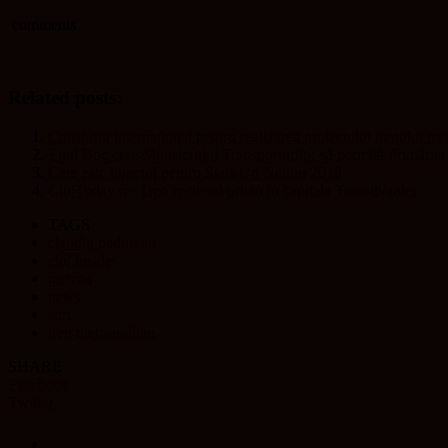
comments
Related posts:
Consorțiu internațional pentru realizarea proiectului trenului me
Emil Boc cere Ministerului Transporturilor să permită Primăriei 
Care este bugetul pentru Start-Up Nation 2018
ClujToday.ro: Tren regional urban în capitala Transilvaniei
TAGS
claudiu padurean
cluj insider
metrou
news
stiri
tren metropolitan
SHARE
Facebook
Twitter