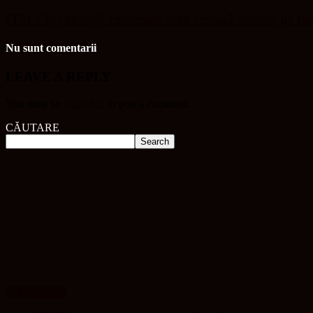
ITM Cluj anunță controale care vizează munca pe ca
Nu sunt comentarii
LEAVE A REPLY
You must be
logged in
to post a comment.
CĂUTARE
UP NEWS