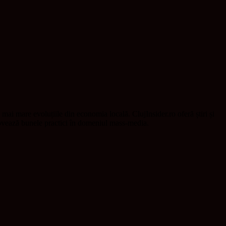
t mai mare evoluțiile din economia locală. ClujInsider.ro oferă știri și
omovează bunele practici în domeniul mass-media.