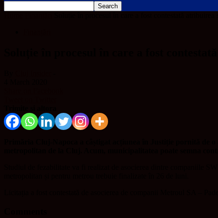
Home
Finanțări
Soluție în procesul în care a fost contestată atribuirea s
Finanțări
Soluție în procesul în care a fost contestat
By
Cluj Insider
-
4 March 2020
Share on Facebook
Tweet on Twitter
Trimite și altora
Primăria Cluj-Napoca a câștigat acțiunea în Justiție pornită de o as
metropolitan de la Cluj. Acum, municipalitatea poate semna contrac
Studiul de fezabilitate va fi realizat de asocierea dintre companiile
metropolitan și pentru metrou trebuie finalizate în 26 de luni.
Licitația a fost contestată de asocierea de companii Metroul SA – Pad
Comments