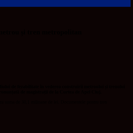
 metrou și tren metropolitan
iului de fezabilitate în vederea construirii metroului și trenului
pronunțată de magistrații de la Curtea de Apel Cluj.
imi suma de 30,1 milioane de lei. Documentele pentru tren