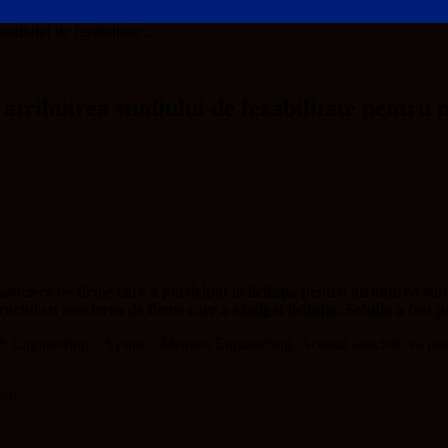
tudiului de fezabilitate...
ă atribuirea studiului de fezabilitate pentru
ociere de firme care a participat la licitația pentru atribuirea stud
tul cu asocierea de firme care a câștigat licitația. Soluția a fost 
 SWS Engineering – Systra – Metrans Engineering. Această asociere va pr
eco.