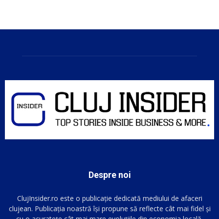
Despre noi
ClujInsider.ro este o publicație dedicată mediului de afaceri
clujean. Publicația noastră își propune să reflecte cât mai fidel și
cu o acuratețe cât mai mare evoluțiile din economia locală.