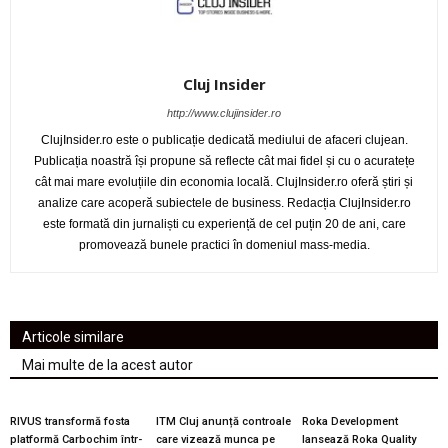
Cluj Insider
http://www.clujinsider.ro
ClujInsider.ro este o publicație dedicată mediului de afaceri clujean.
Publicația noastră își propune să reflecte cât mai fidel și cu o acuratețe
cât mai mare evoluțiile din economia locală. ClujInsider.ro oferă știri și
analize care acoperă subiectele de business. Redacția ClujInsider.ro
este formată din jurnaliști cu experiență de cel puțin 20 de ani, care
promovează bunele practici în domeniul mass-media.
Articole similare
Mai multe de la acest autor
RIVUS transformă fosta
ITM Cluj anunță controale
Roka Development
platformă Carbochim într-
care vizează munca pe
lansează Roka Quality