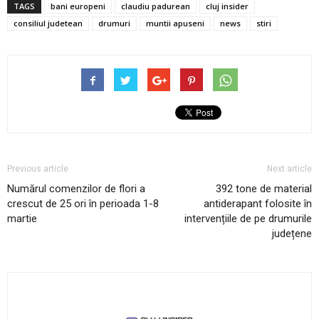
TAGS
bani europeni
claudiu padurean
cluj insider
consiliul judetean
drumuri
muntii apuseni
news
stiri
Previous article
Next article
Numărul comenzilor de flori a
392 tone de material
crescut de 25 ori în perioada 1-8
antiderapant folosite în
martie
intervențiile de pe drumurile
județene