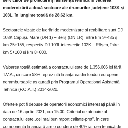
serviciilor de proiectare și asistență tehnică în vederea
modernizării a două sectoare ale drumurilor județene 103K și
103L, în lungime totală de 28,62 km.
Sectoarele vizate de lucrări de modernizare și reabilitare sunt DJ
103K Căpușu Mare (DN 1) – Beliș (DN 1R), între km 9+435 și
km 35+155, respectiv DJ 103L intersecție 103K – Râșca, între
km 5+100 și km 8+000.
Valoarea totală estimată a contractului este de 1.356.606 lei fără
T.V.A., din care 98% reprezintă finanțarea din fonduri europene
nerambursabile asigurată prin Programul Operațional Asistență
Tehnică (P.O.A.T.) 2014-2020.
Ofertele pot fi depuse de operatorii economici interesați până în
data de 16 aprilie 2021, ora 15.00. Criteriul de atribuire al
contractului este „cel mai bun raport calitate-preț”, în care
componenta financiară are o pondere de 40% iar cea tehnică de