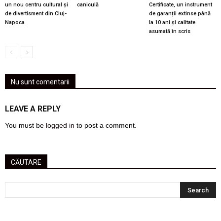
un nou centru cultural și
caniculă
Certificate, un instrument
de divertisment din Cluj-
de garanții extinse până
Napoca
la 10 ani și calitate
asumată în scris
Nu sunt comentarii
LEAVE A REPLY
You must be
logged in
to post a comment.
CĂUTARE