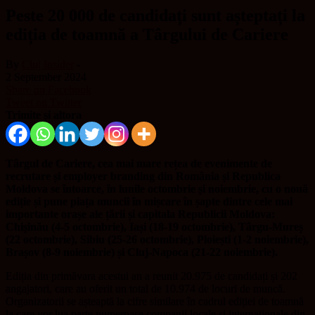
Peste 20 000 de candidați sunt așteptați la
ediția de toamnă a Târgului de Cariere
By
Cluj Insider
-
2 September 2024
Share on Facebook
Tweet on Twitter
Trimite și altora
Târgul de Cariere, cea mai mare rețea de evenimente de
recrutare și employer branding din România și Republica
Moldova se întoarce, în lunile octombrie și noiembrie, cu o nouă
ediție și pune piața muncii în mișcare în șapte dintre cele mai
importante orașe ale țării și capitala Republicii Moldova:
Chișinău (4-5 octombrie), Iași (18-19 octombrie), Târgu-Mureș
(22 octombrie), Sibiu (25-26 octombrie), Ploiești (1-2 noiembrie),
Brașov (8-9 noiembrie) și Cluj-Napoca (21-22 noiembrie).
Ediția din primăvara acestui an a reunit 20.975 de candidați și 202
angajatori, care au oferit un total de 10.974 de locuri de muncă.
Organizatorii se așteaptă la cifre similare în cadrul ediției de toamnă
la care vor lua parte numeroase companii locale și internaționale din