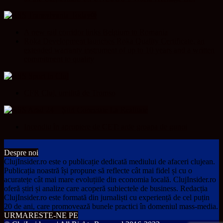
Transylvania Today®
A new rail corridor links Belgium to Romania
Roka Development launches Roka Quality Certificate, an
extended warranty instrument of up to 10 years and a written
commitment to quality
Sport in Cluj
CFR Cluj, umilită de Tromso
Arad 24 – Știri Conectate La Realitate
Incendiu în apropiere de CET: arde groapa de gunoi
Despre noi
ClujInsider.ro este o publicație dedicată mediului de afaceri clujean.
Publicația noastră își propune să reflecte cât mai fidel și cu o
acuratețe cât mai mare evoluțiile din economia locală. ClujInsider.ro
oferă știri și analize care acoperă subiectele de business. Redacția
ClujInsider.ro este formată din jurnaliști cu experiență de cel puțin
20 de ani, care promovează bunele practici în domeniul mass-media.
URMARESTE-NE PE