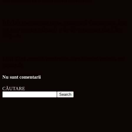
RIVUS transformă fosta platformă Carbochim într-
un nou centru cultural și de divertisment din Cluj-
Napoca
ITM Cluj anunță controale care vizează munca pe
caniculă
Nu sunt comentarii
CĂUTARE