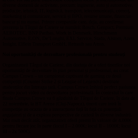
diverse domenii de activitate, precum: inginerie, auto și automotive,
producție, tehnică, IT, logistică, transport, telecomunicații, comerț,
marketing și comunicare, servicii și BPO, resurse umane, financiar-
bancar și nu numai. Printre companiile care, deja, au confirmat
prezența la Târgul de Cariere se numără: Bosch, Genpact, Premium
AEROTEC, BNP Paribas, Work in Denmark, Hirschmann
Automotive, E.ON, De’Longhi, EXL Service, Stada, Alstom, Azets
Insight, Elflein Transport GmbH, Retrasib sau Atoss.
Noi oportunități de dezvoltare profesională pentru studenți
Organizatorii Târgul de Cariere, din dorința de a oferi tinerilor noi
oportunități de dezvoltare în plan personal și profesional, au creat
Campus Crown – un campionat captivant de gaming cu două
competiții (Counter Strike 2 și League of Legends) destinate
studenților din întreaga țară. Campus Crown îmbină perfect pasiunea
pentru jocuri video cu dezvoltarea profesională. În contextul în care
finala Campus Crown va fi găzduită de Târgul de Cariere, în data de
22 noiembrie, la BT Arena (Cluj-Napoca), tinerii care intră în
competiție au ocazia de a interacționa față în față cu potențiali
angajatori și de a explora perspective de carieră în diverse industrii.
Mai mult decât atât, organizatorii oferă premii în valoare de 4.000€
pentru fiecare joc în parte (locul I – 2.000€; locul II – 1000€; locul
III – 2x 500€).