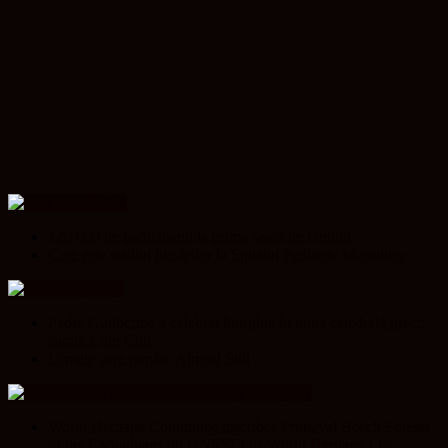
UP NEWS
120 000 de participanți la prima seară de Untold
Care este stadiul lucrărilor la Spitalul Pediatric Monobloc
ClujToday
Padre Guilherme a celebrat liturghia în noua catedrală greco-
catolică din Cluj
Urmele care rămân: Almost Still
Unesco in Romania – History & Legacy
World Heritage Committee inscribes Primeval Beech Forests
of the Carpathians on UNESCO’s World Heritage List