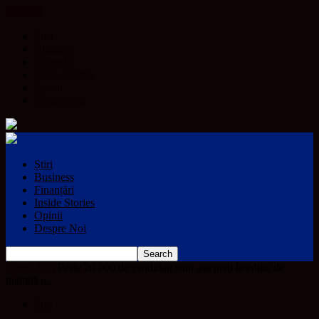
CLOSE
Știri
Business
Finanțări
Inside Stories
Opinii
Despre Noi
Știri
Business
Finanțări
Inside Stories
Opinii
Despre Noi
Home
Știri
Peste 20 000 de candidați sunt așteptați la ediția de
toamnă a...
Știri