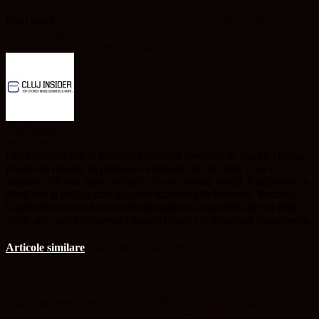
primele șase luni ale anului
Next article
Centrul de Formare APSAP: Guvernul României oprește
instruirea bugetarilor, de la medici la personal din aviație și experți
securitate la alte sectoare esențiale
Cluj Insider
http://www.clujinsider.ro
ClujInsider.ro este o publicație dedicată mediului de afaceri clujean.
Publicația noastră își propune să reflecte cât mai fidel și cu o
acuratețe cât mai mare evoluțiile din economia locală. ClujInsider.ro
oferă știri și analize care acoperă subiectele de business. Redacția
ClujInsider.ro este formată din jurnaliști cu experiență de cel puțin
20 de ani, care promovează bunele practici în domeniul mass-media.
Articole similare
Mai multe de la acest autor
Manele, pop, rock și DJ-i: Peste 120 000 de
participanți la prima seară de Untold