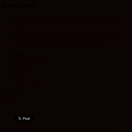
Related posts:
Peste 20 000 de candidați, așteptați la Târgul de Cariere
2.000 de locuri de muncă, oferite la Târgul de Cariere din
Cluj
2.000 de locuri de muncă, oferite la Târgul de Cariere
Începe Târgul de Cariere: mii de locuri de muncă din toate
domeniile îi așteaptă pe clujeni la Sala Polivalentă
TAGS
claudiu padurean
cluj insider
news
stiri
targul de cariere
SHARE
Facebook
Twitter
Previous article
Profit de 16 milioane de lei pentru AROBS, în