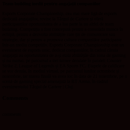
Team building inedit pentru angajații companiilor
Esports Corporate Championship, cea mai mare ligă de esports
dedicată angajaților, revine la Târgul de Cariere și oferă
participanților oportunitatea de a lua parte la un altfel de team
building. Competiția a fost concepută pentru a consolida munca în
echipă, pentru a dezvolta abilitățile care țin de comunicare sau
strategie, dar și pentru a promova cultura companiilor participante
într-un mediu competitiv. Esports Corporate Championship este un
eveniment de esports unic, dedicat companiilor, în cadrul căruia
angajații au oportunitatea de a-și etala abilitățile din zona de gaming
și nu numai, pe parcursul a trei turnee derulate în paralel: Counter
Strike 2, League of Legends și EA Sports FC. Etapele de calificare
se vor derula, în mediul virtual, pe parcursul lunilor octombrie și
noiembrie, iar marea finală va avea loc în data de 21 noiembrie, pe o
scenă de gaming special amenajată la BT Arena, în cadrul
evenimentului Târgul de Cariere | Cluj.
Comments
comments