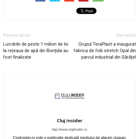
Previous article
Next article
Lucrările de peste 1 milion de lei
Grupul TeraPlast a inaugurat
la rețeaua de apă din Bonțida au
fabrica de folii stretch Opal din
fost finalizate
parcul industrial din Sărățel
Cluj Insider
http://www.clujinsider.ro
ClujInsider.ro este o publicație dedicată mediului de afaceri clujean.