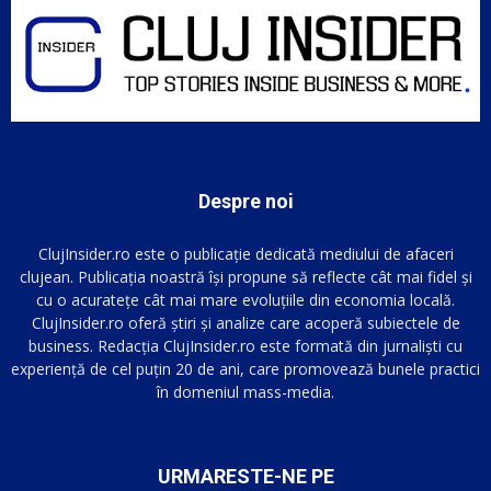
Despre noi
ClujInsider.ro este o publicație dedicată mediului de afaceri
clujean. Publicația noastră își propune să reflecte cât mai fidel și
cu o acuratețe cât mai mare evoluțiile din economia locală.
ClujInsider.ro oferă știri și analize care acoperă subiectele de
business. Redacția ClujInsider.ro este formată din jurnaliști cu
experiență de cel puțin 20 de ani, care promovează bunele practici
în domeniul mass-media.
URMARESTE-NE PE