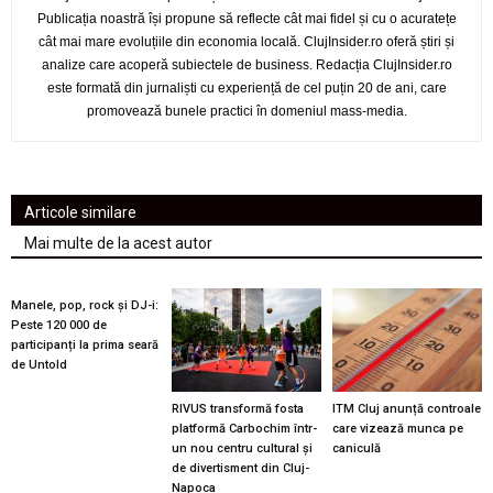
Publicația noastră își propune să reflecte cât mai fidel și cu o acuratețe
cât mai mare evoluțiile din economia locală. ClujInsider.ro oferă știri și
analize care acoperă subiectele de business. Redacția ClujInsider.ro
este formată din jurnaliști cu experiență de cel puțin 20 de ani, care
promovează bunele practici în domeniul mass-media.
Articole similare
Mai multe de la acest autor
Manele, pop, rock și DJ-i:
Peste 120 000 de
participanți la prima seară
de Untold
RIVUS transformă fosta
ITM Cluj anunță controale
platformă Carbochim într-
care vizează munca pe
un nou centru cultural și
caniculă
de divertisment din Cluj-
Napoca