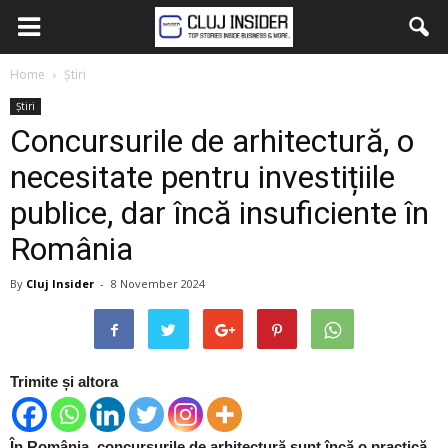
Home
Știri
Știri
Concursurile de arhitectură, o
necesitate pentru investițiile
publice, dar încă insuficiente în
România
By
Cluj Insider
-
8 November 2024
Trimite și altora
În România, concursurile de arhitectură sunt încă o practică