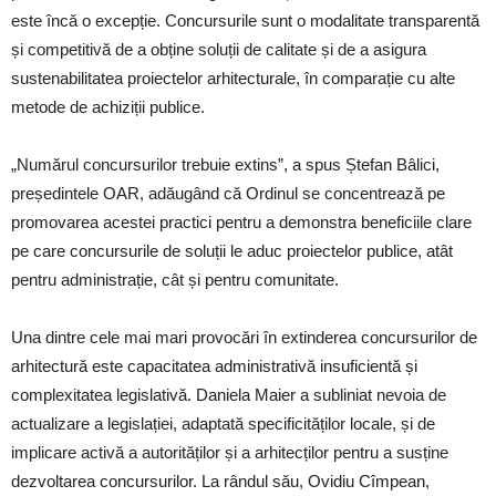
este încă o excepție. Concursurile sunt o modalitate transparentă
și competitivă de a obține soluții de calitate și de a asigura
sustenabilitatea proiectelor arhitecturale, în comparație cu alte
metode de achiziții publice.
„Numărul concursurilor trebuie extins”, a spus Ștefan Bâlici,
președintele OAR, adăugând că Ordinul se concentrează pe
promovarea acestei practici pentru a demonstra beneficiile clare
pe care concursurile de soluții le aduc proiectelor publice, atât
pentru administrație, cât și pentru comunitate.
Una dintre cele mai mari provocări în extinderea concursurilor de
arhitectură este capacitatea administrativă insuficientă și
complexitatea legislativă. Daniela Maier a subliniat nevoia de
actualizare a legislației, adaptată specificităților locale, și de
implicare activă a autorităților și a arhitecților pentru a susține
dezvoltarea concursurilor. La rândul său, Ovidiu Cîmpean,