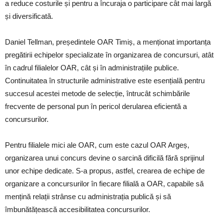
a reduce costurile și pentru a încuraja o participare cât mai largă
și diversificată.
Daniel Tellman, președintele OAR Timiș, a menționat importanța
pregătirii echipelor specializate în organizarea de concursuri, atât
în cadrul filialelor OAR, cât și în administrațiile publice.
Continuitatea în structurile administrative este esențială pentru
succesul acestei metode de selecție, întrucât schimbările
frecvente de personal pun în pericol derularea eficientă a
concursurilor.
Pentru filialele mici ale OAR, cum este cazul OAR Argeș,
organizarea unui concurs devine o sarcină dificilă fără sprijinul
unor echipe dedicate. S-a propus, astfel, crearea de echipe de
organizare a concursurilor în fiecare filială a OAR, capabile să
mențină relații strânse cu administrația publică și să
îmbunătățească accesibilitatea concursurilor.