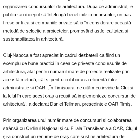
organizarea concursurilor de arhitectură. După ce administrațiile
publice au început să înțeleagă beneficiile concursurilor, un pas
firesc ar fi ca și companiile private să ia în considerare această
metodă de selecție a proiectelor, promovând astfel calitatea și
sustenabilitatea în arhitectură.
Cluj-Napoca a fost apreciat în cadrul dezbaterii ca fiind un
exemplu de bune practici în ceea ce privește concursurile de
arhitectură, atât pentru numărul mare de proiecte realizate prin
această metodă, cât și pentru colaborarea eficientă între
administrație și OAR. „În Timișoara, ne uităm cu invidie la Cluj și
la felul în care acest oraș a reușit să implementeze concursuri de
arhitectură”, a declarat Daniel Tellman, președintele OAR Timiș.
Prin organizarea unui număr mare de concursuri și colaborarea
strânsă cu Ordinul Național și cu Filiala Transilvania a OAR, Clujul
și-a construit un renume de oraș care susține arhitectura de