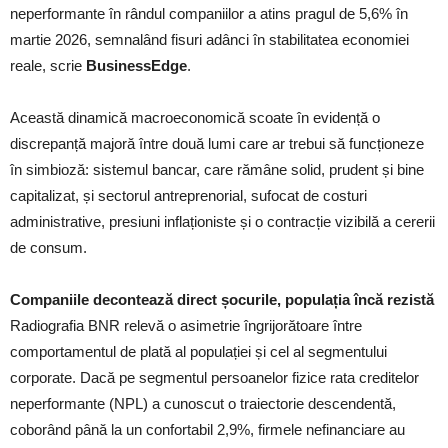
neperformante în rândul companiilor a atins pragul de 5,6% în
martie 2026, semnalând fisuri adânci în stabilitatea economiei
reale, scrie
BusinessEdge
.
Această dinamică macroeconomică scoate în evidență o
discrepanță majoră între două lumi care ar trebui să funcționeze
în simbioză: sistemul bancar, care rămâne solid, prudent și bine
capitalizat, și sectorul antreprenorial, sufocat de costuri
administrative, presiuni inflaționiste și o contracție vizibilă a cererii
de consum.
Companiile decontează direct șocurile, populația încă rezistă
Radiografia BNR relevă o asimetrie îngrijorătoare între
comportamentul de plată al populației și cel al segmentului
corporate. Dacă pe segmentul persoanelor fizice rata creditelor
neperformante (NPL) a cunoscut o traiectorie descendentă,
coborând până la un confortabil 2,9%, firmele nefinanciare au