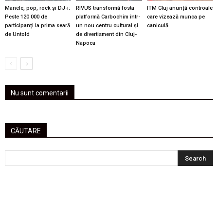
Manele, pop, rock și DJ-i:
RIVUS transformă fosta
ITM Cluj anunță controale
Peste 120 000 de
platformă Carbochim într-
care vizează munca pe
participanți la prima seară
un nou centru cultural și
caniculă
de Untold
de divertisment din Cluj-
Napoca
Nu sunt comentarii
CĂUTARE