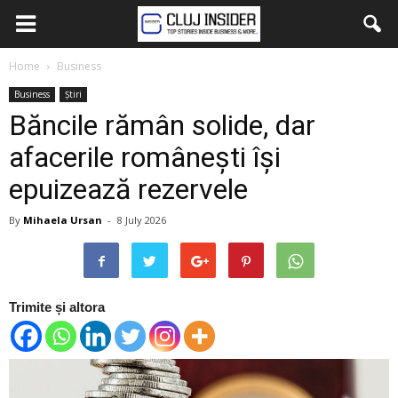
Home
Business
Business
Știri
Băncile rămân solide, dar
afacerile românești își
epuizează rezervele
By
Mihaela Ursan
-
8 July 2026
Trimite și altora