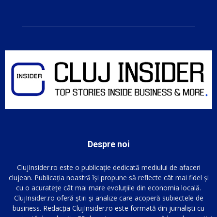
Despre noi
ClujInsider.ro este o publicație dedicată mediului de afaceri
clujean. Publicația noastră își propune să reflecte cât mai fidel și
cu o acuratețe cât mai mare evoluțiile din economia locală.
ClujInsider.ro oferă știri și analize care acoperă subiectele de
business. Redacția ClujInsider.ro este formată din jurnaliști cu