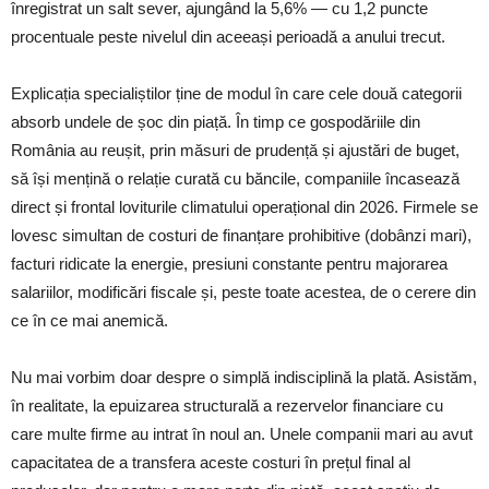
înregistrat un salt sever, ajungând la 5,6% — cu 1,2 puncte
procentuale peste nivelul din aceeași perioadă a anului trecut.
Explicația specialiștilor ține de modul în care cele două categorii
absorb undele de șoc din piață. În timp ce gospodăriile din
România au reușit, prin măsuri de prudență și ajustări de buget,
să își mențină o relație curată cu băncile, companiile încasează
direct și frontal loviturile climatului operațional din 2026. Firmele se
lovesc simultan de costuri de finanțare prohibitive (dobânzi mari),
facturi ridicate la energie, presiuni constante pentru majorarea
salariilor, modificări fiscale și, peste toate acestea, de o cerere din
ce în ce mai anemică.
Nu mai vorbim doar despre o simplă indisciplină la plată. Asistăm,
în realitate, la epuizarea structurală a rezervelor financiare cu
care multe firme au intrat în noul an. Unele companii mari au avut
capacitatea de a transfera aceste costuri în prețul final al