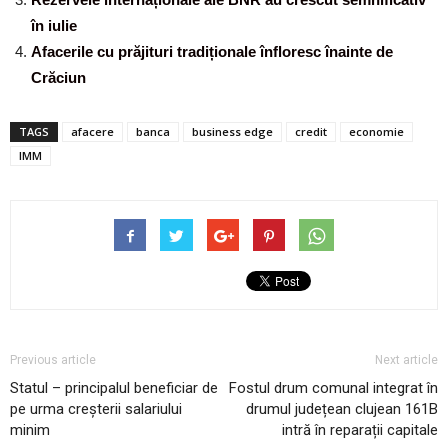
în iulie
Afacerile cu prăjituri tradiționale înfloresc înainte de
Crăciun
TAGS
afacere
banca
business edge
credit
economie
IMM
Previous article
Next article
Statul – principalul beneficiar de
Fostul drum comunal integrat în
pe urma creșterii salariului
drumul județean clujean 161B
minim
intră în reparații capitale