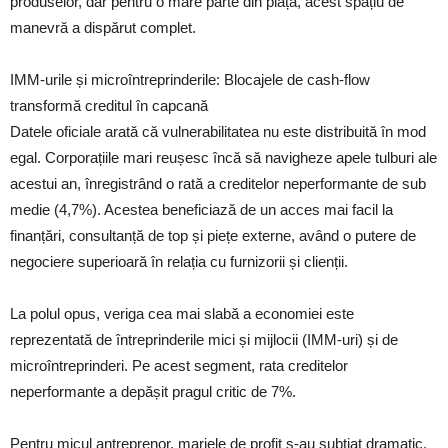
produselor, dar pentru o mare parte din piață, acest spațiu de
manevră a dispărut complet.
IMM-urile și microîntreprinderile: Blocajele de cash-flow
transformă creditul în capcană
Datele oficiale arată că vulnerabilitatea nu este distribuită în mod
egal. Corporațiile mari reușesc încă să navigheze apele tulburi ale
acestui an, înregistrând o rată a creditelor neperformante de sub
medie (4,7%). Acestea beneficiază de un acces mai facil la
finanțări, consultanță de top și piețe externe, având o putere de
negociere superioară în relația cu furnizorii și clienții.
La polul opus, veriga cea mai slabă a economiei este
reprezentată de întreprinderile mici și mijlocii (IMM-uri) și de
microîntreprinderi. Pe acest segment, rata creditelor
neperformante a depășit pragul critic de 7%.
Pentru micul antreprenor, marjele de profit s-au subțiat dramatic.