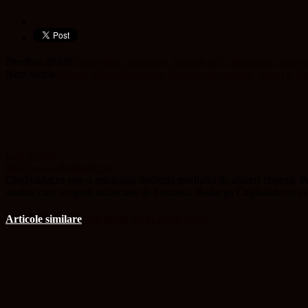
Previous article
Tipografiile românești, excluse de la finanțările europ
Next article
Impozit diferențiat pentru hoteluri, restaurante, baruri și f
Cluj Insider
http://www.clujinsider.ro
ClujInsider.ro este o publicație dedicată mediului de afaceri clujean. Pu
analize care acoperă subiectele de business. Redacția ClujInsider.ro e
Articole similare
Mai multe de la acest autor