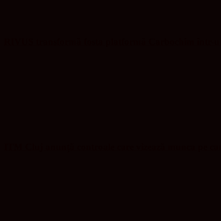
RIVUS transformă fosta platformă Carbochim într-un 
ITM Cluj anunță controale care vizează munca pe ca