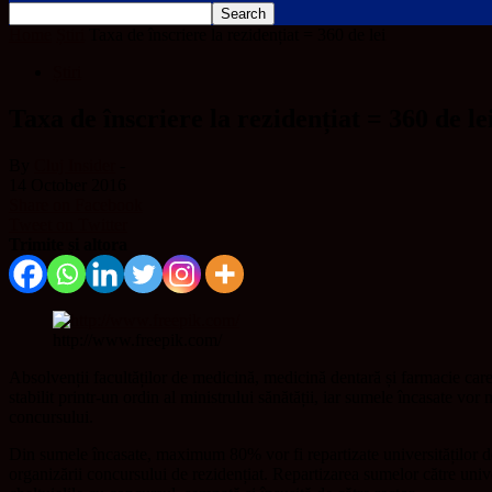
Home
Știri
Taxa de înscriere la rezidențiat = 360 de lei
Știri
Taxa de înscriere la rezidențiat = 360 de le
By
Cluj Insider
-
14 October 2016
Share on Facebook
Tweet on Twitter
Trimite și altora
http://www.freepik.com/
Absolvenții facultăților de medicină, medicină dentară și farmacie care
stabilit printr-un ordin al ministrului sănătății, iar sumele încasate vor
concursului.
Din sumele încasate, maximum 80% vor fi repartizate universităților d
organizării concursului de rezidențiat. Repartizarea sumelor către unive