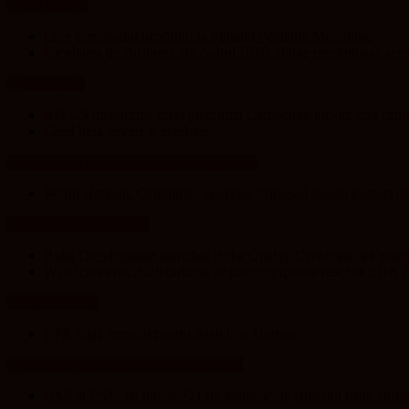
UP NEWS
Care este stadiul lucrărilor la Spitalul Pediatric Monobloc
Facultatea de Business din cadrul UBB obține prestigioasa acr
ClujToday
RIVUS transformă fosta platformă Carbochim într-un nou centru
Când luna devine o întrebare
Unesco in Romania – History & Legacy
World Heritage Committee inscribes Primeval Beech Forests o
Transylvania Today®
Roka Development launches Roka Quality Certificate, an extend
WDP confirms 2026 outlook as project pipeline reaches EUR 7
Sport in Cluj
CFR Cluj, pregătit pentru duelul cu Tromso
Arad 24 – Știri Conectate La Realitate
USR și PNL: au blocat 771 de milioane de euro din banii europ