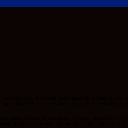
i
 doresc să participe la examenul de rezidențiat din 20 noiembrie vor ave
 merge la bugetul Ministerului Sănătății și vor fi utilizate pentru acoperire
e medicină și farmacie din București, Cluj-Napoca, Iași, Craiova, Târgu
rsități se va face proporțional cu numărul de candidați care susțin concur