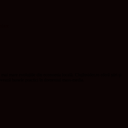
nțare
t mai mare evoluțiile din economia locală. ClujInsider.ro oferă știri și
omovează bunele practici în domeniul mass-media.