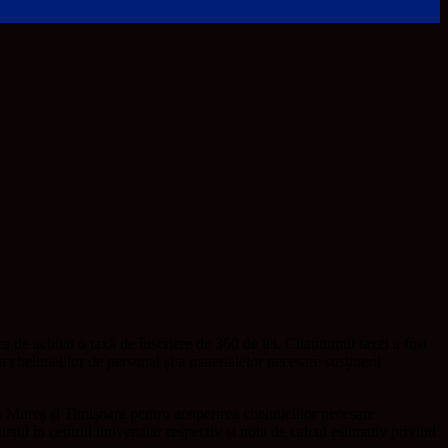
a de achitat o taxă de înscriere de 360 de lei. Cuantumul taxei a fost
a cheltuielilor de personal și a materialelor necesare susținerii
 Mureș și Timișoara pentru acoperirea cheltuielilor necesare
sul în centrul universitar respectiv și nota de calcul estimativ privind