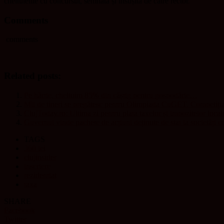
cheltuielile cu concursul, semnată și însușită de către rector.
Comments
comments
Related posts:
Pe hârtie, cheltuim 85% din câștig pentru gospodărie…
Mii de tineri se pregătesc pentru Olimpiada CuGET. Competiția 
ClujToday.ro: Ultima zi pentru plata taxelor și impozitelor local
Guvernul vinde pachete de acțiuni deținute de stat la societăți 
TAGS
360 lei
clujinsider
inscriere
rezidentiat
taxa
SHARE
Facebook
Twitter