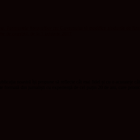
ene. Patronatele tipografilor cer Guvernului să modifice ghidurile de fina
irme de catering, de la 1 ianuarie 2017
blicația noastră își propune să reflecte cât mai fidel și cu o acuratețe câ
ste formată din jurnaliști cu experiență de cel puțin 20 de ani, care pr