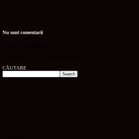
Roka Development lansează Roka Quality Certificate, u
Nu sunt comentarii
LEAVE A REPLY
You must be
logged in
to post a comment.
CĂUTARE