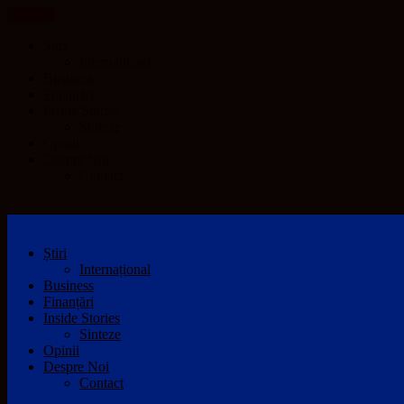
CLOSE
Știri
Internațional
Business
Finanțări
Inside Stories
Sinteze
Opinii
Despre Noi
Contact
Știri
Internațional
Business
Finanțări
Inside Stories
Sinteze
Opinii
Despre Noi
Contact