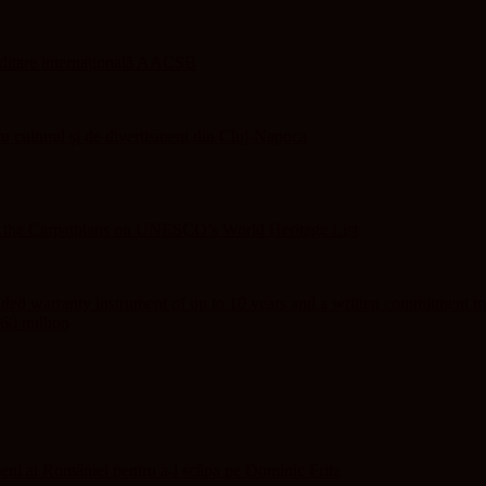
editare internațională AACSB
 cultural și de divertisment din Cluj-Napoca
f the Carpathians on UNESCO’s World Heritage List
ed warranty instrument of up to 10 years and a written commitment to
60 million
eni ai României pentru a-l scăpa pe Dominic Fritz