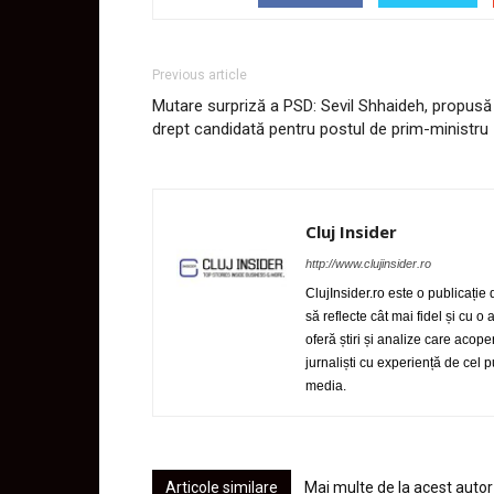
Previous article
Mutare surpriză a PSD: Sevil Shhaideh, propusă
drept candidată pentru postul de prim-ministru
Cluj Insider
http://www.clujinsider.ro
ClujInsider.ro este o publicație
să reflecte cât mai fidel și cu o
oferă știri și analize care acop
jurnaliști cu experiență de cel
media.
Articole similare
Mai multe de la acest autor