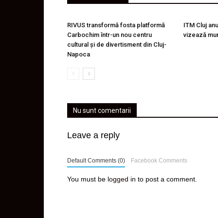
RIVUS transformă fosta platformă
ITM Cluj an
Carbochim într-un nou centru
vizează mu
cultural și de divertisment din Cluj-
Napoca
Nu sunt comentarii
Leave a reply
Default Comments (0)
Facebook Comments
You must be
logged in
to post a comment.