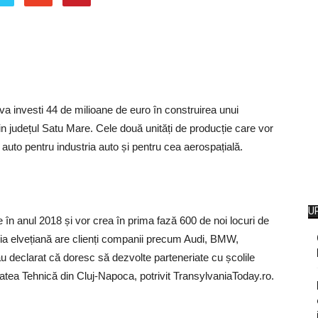
 investi 44 de milioane de euro în construirea unui
in județul Satu Mare. Cele două unități de producție care vor
 auto pentru industria auto și pentru cea aerospațială.
U
te în anul 2018 și vor crea în prima fază 600 de noi locuri de
ia elvețiană are clienți companii precum Audi, BMW,
u declarat că doresc să dezvolte parteneriate cu școlile
atea Tehnică din Cluj-Napoca, potrivit TransylvaniaToday.ro.