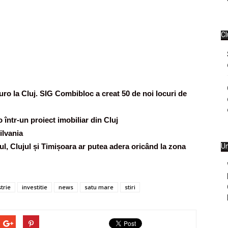
Cl
euro la Cluj. SIG Combibloc a creat 50 de noi locuri de
 într-un proiect imobiliar din Cluj
ilvania
ul, Clujul și Timișoara ar putea adera oricând la zona
Un
trie
investitie
news
satu mare
stiri