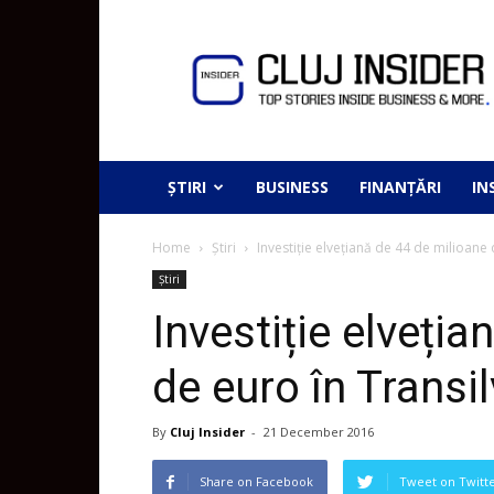
ȘTIRI
BUSINESS
FINANȚĂRI
IN
Home
Știri
Investiție elvețiană de 44 de milioane 
Știri
Investiție elveți
de euro în Transi
By
Cluj Insider
-
21 December 2016
Share on Facebook
Tweet on Twitt