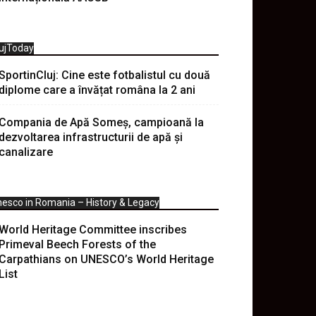
ujToday
SportinCluj: Cine este fotbalistul cu două
diplome care a învățat româna la 2 ani
Compania de Apă Someș, campioană la
dezvoltarea infrastructurii de apă și
canalizare
esco in Romania – History & Legacy
World Heritage Committee inscribes
Primeval Beech Forests of the
Carpathians on UNESCO’s World Heritage
List