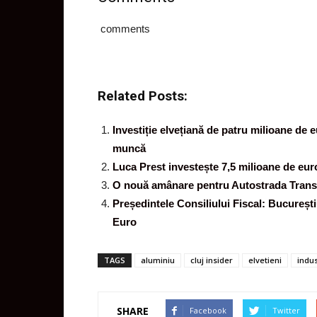
comments
Related Posts:
Investiție elvețiană de patru milioane de 
muncă
Luca Prest investește 7,5 milioane de euro
O nouă amânare pentru Autostrada Trans
Președintele Consiliului Fiscal: București
Euro
TAGS
aluminiu
cluj insider
elvetieni
indus
SHARE
Facebook
Twitter