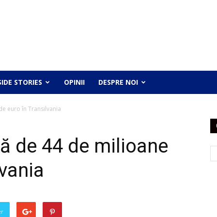
SIDE STORIES
OPINII
DESPRE NOI
de euro în Transilvania
ană de 44 de milioane
lvania
er