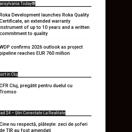
ransylvania Today®
Roka Development launches Roka Quality
Certificate, an extended warranty
instrument of up to 10 years and a written
commitment to quality
WDP confirms 2026 outlook as project
pipeline reaches EUR 760 million
ort in Cluj
CFR Cluj, pregătit pentru duelul cu
Tromso
ad 24 – Știri Conectate La Realitate
Cine nu respectă, plătește: zeci de șoferi
de TIR au fost amendați