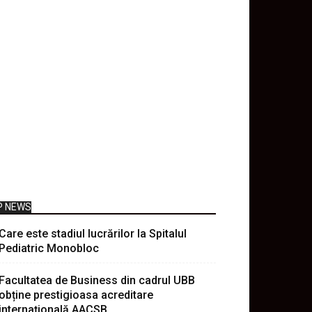
P NEWS
Care este stadiul lucrărilor la Spitalul
Pediatric Monobloc
Facultatea de Business din cadrul UBB
obține prestigioasa acreditare
internațională AACSB