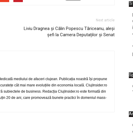
T
Next article
Liviu Dragnea și Călin Popescu Tăriceanu, aleși
șefi la Camera Deputaților și Senat
Sp
 dedicată mediului de afaceri clujean. Publicația noastră își propune
 acuratețe cât mai mare evoluțiile din economia locală. ClujInsider.ro
eră subiectele de business. Redacția ClujInsider.ro este formată din
 puțin 20 de ani, care promovează bunele practici în domeniul mass-
Ar