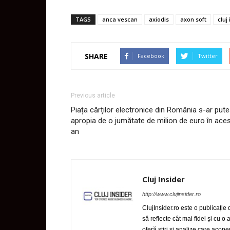
TAGS
anca vescan
axiodis
axon soft
cluj
SHARE
Facebook
Twitter
Previous article
Piața cărților electronice din România s-ar put
apropia de o jumătate de milion de euro în ace
an
Cluj Insider
http://www.clujinsider.ro
ClujInsider.ro este o publicație
să reflecte cât mai fidel și cu o
oferă știri și analize care acop