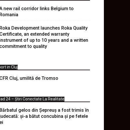
A new rail corridor links Belgium to
Romania
Roka Development launches Roka Quality
Certificate, an extended warranty
instrument of up to 10 years and a written
commitment to quality
ort in Cluj
CFR Cluj, umilită de Tromso
ad 24 – Știri Conectate La Realitate
Bărbatul gelos din Șepreuș a fost trimis în
judecată: și-a bătut concubina și pe fetele
ei