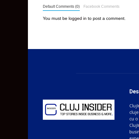
Default Comments (0)
Facebook Comments
You must be
logged in
to post a comment.
Des
Cluj
cluje
cu o
ClujI
busin
expe