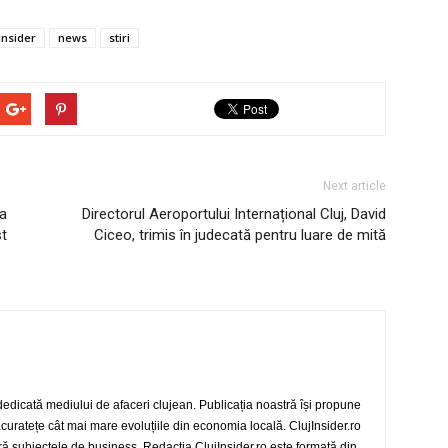
 insider
news
stiri
Next article
ea
Directorul Aeroportului Internațional Cluj, David
st
Ciceo, trimis în judecată pentru luare de mită
 dedicată mediului de afaceri clujean. Publicația noastră își propune
 acuratețe cât mai mare evoluțiile din economia locală. ClujInsider.ro
eră subiectele de business. Redacția ClujInsider.ro este formată din