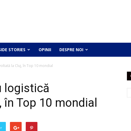
SIDE STORIES
OPINII
DESPRE NOI
oltată la Cluj, în Top 10 mondial
ru logistică
j, în Top 10 mondial
er