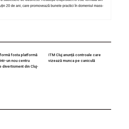
 puțin 20 de ani, care promovează bunele practici în domeniul mass-
formă fosta platformă
ITM Cluj anunță controale care
ntr-un nou centru
vizează munca pe caniculă
de divertisment din Cluj-