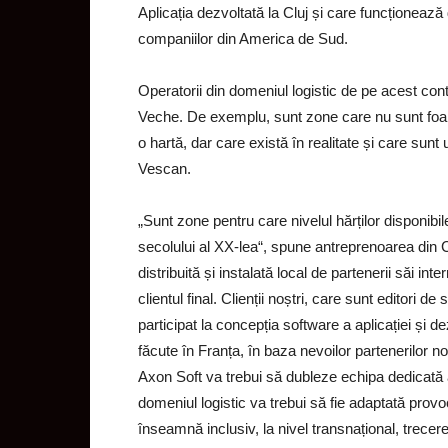
Aplicația dezvoltată la Cluj și care funcționeaz
companiilor din America de Sud.
Operatorii din domeniul logistic de pe acest con
Veche. De exemplu, sunt zone care nu sunt foart
o hartă, dar care există în realitate și care sunt
Vescan.
„Sunt zone pentru care nivelul hărților disponibi
secolului al XX-lea“, spune antreprenoarea din Cl
distribuită și instalată local de partenerii săi in
clientul final. Clienții noștri, care sunt editori de s
participat la concepția software a aplicației și de
făcute în Franța, în baza nevoilor partenerilor
Axon Soft va trebui să dubleze echipa dedicată a
domeniul logistic va trebui să fie adaptată provo
înseamnă inclusiv, la nivel transnațional, trecer