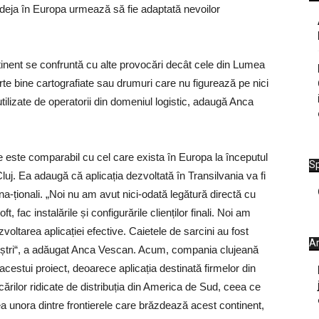
ă deja în Europa urmează să fie adaptată nevoilor
tinent se confruntă cu alte provocări decât cele din Lumea
e bine cartografiate sau drumuri care nu figurează pe nici
 utilizate de operatorii din domeniul logistic, adaugă Anca
le este comparabil cu cel care exista în Europa la începutul
Sp
uj. Ea adaugă că aplicația dezvoltată în Transilvania va fi
terna-ționali. „Noi nu am avut nici-odată legătură directă cu
oft, fac instalările și configurările clienților finali. Noi am
zvoltarea aplicației efective. Caietele de sarcini au fost
Ar
 noștri“, a adăugat Anca Vescan. Acum, compania clujeană
cestui proiect, deoarece aplicația destinată firmelor din
cărilor ridicate de distribuția din America de Sud, ceea ce
ea unora dintre frontierele care brăzdează acest continent,