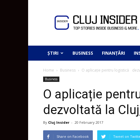
ȘTIRI
BUSINESS
FINANȚĂRI
IN
Home
Business
O aplicație pentru logistică dezv
Business
O aplicație pent
dezvoltată la Clu
By
Cluj Insider
-
20 February 2017
Share on Facebook
Tweet on Twitt