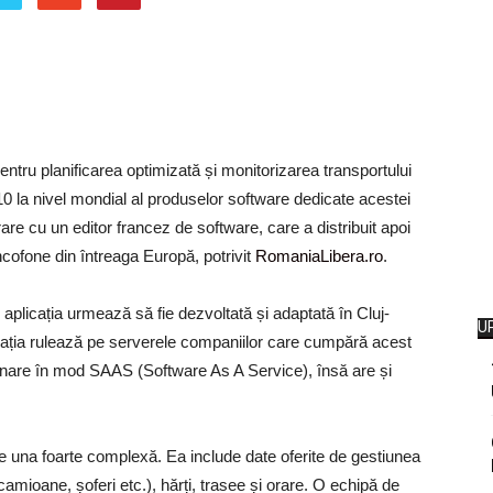
pentru planificarea optimizată și monitorizarea transportului
 10 la nivel mondial al produselor software dedicate acestei
orare cu un editor francez de software, care a distribuit apoi
ncofone din întreaga Europă, potrivit
RomaniaLibera.ro
.
aplicația urmează să fie dezvoltată și adaptată în Cluj-
U
icația rulează pe serverele companiilor care cumpără acest
onare în mod SAAS (Software As A Service), însă are și
ste una foarte complexă. Ea include date oferite de gestiunea
camioane, șoferi etc.), hărți, trasee și orare. O echipă de