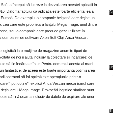
Soft, a început să lucreze la dezvoltarea acestei aplicații în
016. Datorită faptului că aplicația este foarte eficientă, ea a
Cl
ga Europă. De exemplu, o companie belgiană care deține un
, cea care este proprietara lanțului Mega Image, unul dintre
anone, sau o companie care produce gaze utilizate în
a companiei de software Axon Soft Cluj, Anca Vescan.
e logistică la o mulțime de magazine anumite tipuri de
oltată de noi îi ajută inclusiv la colectare și încărcare: ce
ie să fie încărcate în tir. Pentru domeniul acesta al marii
Un
sturi fantastice, de aceea este foarte importantă optimizarea
ii operatori să își optimizeze operațiunile printr-o
 pe care îl pot obține“, explică Anca Vescan mecanismul care
are dețin lanțul Mega Image. Provocări logistice similare sunt
buie să țină seama inclusiv de datele de expirare ale unor
T