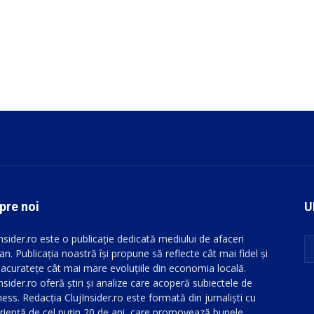
pre noi
U
Insider.ro este o publicație dedicată mediului de afaceri
an. Publicația noastră își propune să reflecte cât mai fidel și
 acuratețe cât mai mare evoluțiile din economia locală.
nsider.ro oferă știri și analize care acoperă subiectele de
ess. Redacția ClujInsider.ro este formată din jurnaliști cu
riență de cel puțin 20 de ani, care promovează bunele