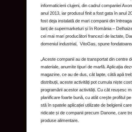
informaticieni clujeni, din cadrul companiei Axon 
anul 2013, iar produsul finit a fost gata în anul 2
fost deja instalată de mari companii din întrea
lanț de supermarketuri și în România – Delhaize
cei mai mari producători francezi de lactate, D
domeniul industrial, VitoGas, spune fondatoare
„Aceste companii au de transportat din centre d
materiale, anumite tipuri de marfă. Aplicația dezv
magazine, ce au de dus, cât lapte, câtă apă trebu
distribuții, aceste activități pot cumula niște co
programării acestor activități. Cu cât reușesc mar
planificare foarte bună, cu atât crește profitul
stă în spatele aplicației utilizate de belgienii c
ridicate și de companii precum Danone, care tre
produse alimentare.