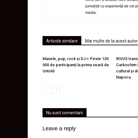
jurnaliști cu experiență de cel
media.
Articole similare
Mai multe de la acest autor
Manele, pop, rock și DJ-i: Peste 120
RIVUS trans
000 de participanți la prima seară de
Carbochim î
Untold
cultural și 
Napoca
Nu sunt comentarii
Leave a reply