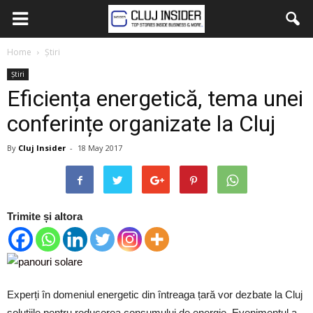
Home
Știri
Știri
Eficiența energetică, tema unei
conferințe organizate la Cluj
By
Cluj Insider
-
18 May 2017
Trimite și altora
Experți în domeniul energetic din întreaga țară vor dezbate la Cluj
soluțiile pentru reducerea consumului de energie. Evenimentul a