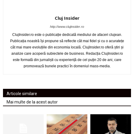
Cluj Insider
http://www.clujinsider.ro
ClujInsider.ro este o publicație dedicată mediului de afaceri clujean.
Publicația noastră își propune să reflecte cât mai fidel și cu o acuratețe
cât mai mare evoluțiile din economia locală. ClujInsider.ro oferă știri și
analize care acoperă subiectele de business. Redacția ClujInsider.ro
este formată din jurnaliști cu experiență de cel puțin 20 de ani, care
promovează bunele practici în domeniul mass-media.
Articole similare
Mai multe de la acest autor