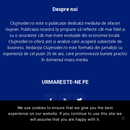
Despre noi
ClujInsider.ro este o publicație dedicată mediului de afaceri
clujean. Publicația noastră își propune să reflecte cât mai fidel și
cu o acuratețe cât mai mare evoluțiile din economia locală.
ClujInsider.ro oferă știri și analize care acoperă subiectele de
business. Redacția ClujInsider.ro este formată din jurnaliști cu
experiență de cel puțin 20 de ani, care promovează bunele practici
în domeniul mass-media.
URMARESTE-NE PE
We use cookies to ensure that we give you the best
experience on our website. If you continue to use this site we
will assume that you are happy with it.
Ok
© ClujInsider.ro | All Rights Reserved 2016-2023