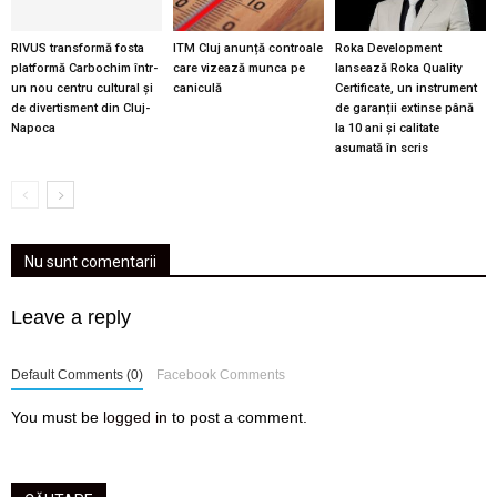
RIVUS transformă fosta
ITM Cluj anunță controale
Roka Development
platformă Carbochim într-
care vizează munca pe
lansează Roka Quality
un nou centru cultural și
caniculă
Certificate, un instrument
de divertisment din Cluj-
de garanții extinse până
Napoca
la 10 ani și calitate
asumată în scris
Nu sunt comentarii
Leave a reply
Default Comments (0)
Facebook Comments
You must be
logged in
to post a comment.