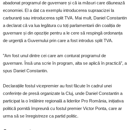
abadonat programul de guvernare și că ia măsuri care dăunează
economiei. El a dat ca exemplu introducerea supraacizei la
carburanți sau introducerea split TVA. Mai mult, Daniel Constantin
a declarat că va lua legătura cu toți parlamentarii din coaliția de
guvernare și din opoziție pentru a le cere să respingă ordonanța
de urgență a Guvernului prin care a fost introdus split TVA.
”Am fost unul dintre cei care am conturat programul de
guvernare. Însă una scrie în program, alta se aplică în practică”, a
spus Daniel Constantin.
Declarațiile fostul vicepremier au fost făcute în cadrul unei
conferințe de presă organizate la Cluj, unde Daniel Constantin a
participat la o întâlnire regională a liderilor Pro România, inițiativa
politică pornită împreună cu fostul premier Victor Ponta, care ar
urma să se înregistreze ca partid politic.