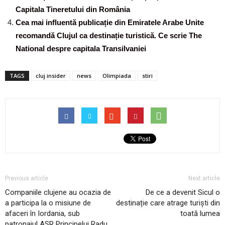
Capitala Tineretului din România
Cea mai influentă publicație din Emiratele Arabe Unite
recomandă Clujul ca destinație turistică. Ce scrie The
National despre capitala Transilvaniei
TAGS
cluj insider
news
Olimpiada
stiri
Previous article
Next article
Companiile clujene au ocazia de
De ce a devenit Sicul o
a participa la o misiune de
destinație care atrage turiști din
afaceri în Iordania, sub
toată lumea
patronajul ASR Principelui Radu