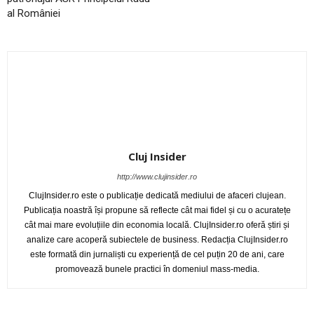
al României
Cluj Insider
http://www.clujinsider.ro
ClujInsider.ro este o publicație dedicată mediului de afaceri clujean.
Publicația noastră își propune să reflecte cât mai fidel și cu o acuratețe
cât mai mare evoluțiile din economia locală. ClujInsider.ro oferă știri și
analize care acoperă subiectele de business. Redacția ClujInsider.ro
este formată din jurnaliști cu experiență de cel puțin 20 de ani, care
promovează bunele practici în domeniul mass-media.