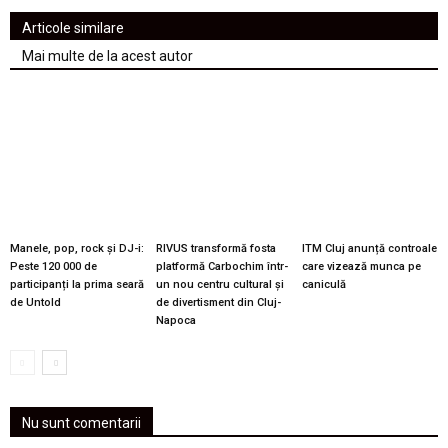
Articole similare
Mai multe de la acest autor
Manele, pop, rock și DJ-i:
RIVUS transformă fosta
ITM Cluj anunță controale
Peste 120 000 de
platformă Carbochim într-
care vizează munca pe
participanți la prima seară
un nou centru cultural și
caniculă
de Untold
de divertisment din Cluj-
Napoca
Nu sunt comentarii