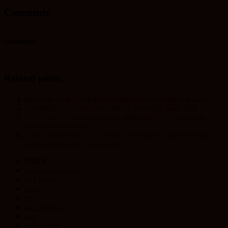
Comments
comments
Related posts:
Belgienii de la WDP au cumpărat un parc logistic la Cluj
Austriecii de la Cargo-partner vor investi în TRC Park
ViaCluj.tv: Cel mai mare parc industrial din Transilvania,
construit în Florești
CSR: Pădurea-parc a USAMV s-a extins cu 500 de copaci
plantați de Rotary Cluj-Napoca
TAGS
claudiu padurean
cluj insider
gilau
news
parc logistic
stiri
transilvania