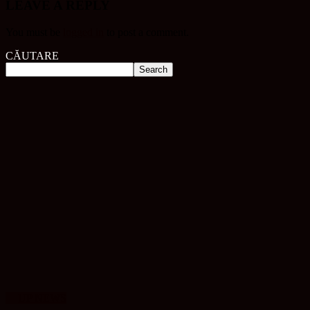
LEAVE A REPLY
You must be
logged in
to post a comment.
CĂUTARE
UP NEWS