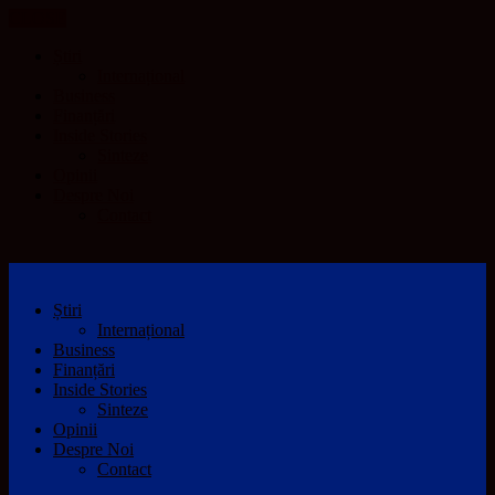
CLOSE
Știri
Internațional
Business
Finanțări
Inside Stories
Sinteze
Opinii
Despre Noi
Contact
Știri
Internațional
Business
Finanțări
Inside Stories
Sinteze
Opinii
Despre Noi
Contact