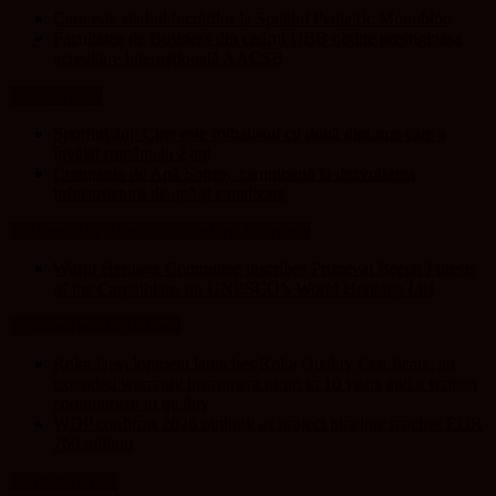
Care este stadiul lucrărilor la Spitalul Pediatric Monobloc
Facultatea de Business din cadrul UBB obține prestigioasa
acreditare internațională AACSB
ClujToday
SportinCluj: Cine este fotbalistul cu două diplome care a
învățat româna la 2 ani
Compania de Apă Someș, campioană la dezvoltarea
infrastructurii de apă și canalizare
Unesco in Romania – History & Legacy
World Heritage Committee inscribes Primeval Beech Forests
of the Carpathians on UNESCO’s World Heritage List
Transylvania Today®
Roka Development launches Roka Quality Certificate, an
extended warranty instrument of up to 10 years and a written
commitment to quality
WDP confirms 2026 outlook as project pipeline reaches EUR
760 million
Sport in Cluj