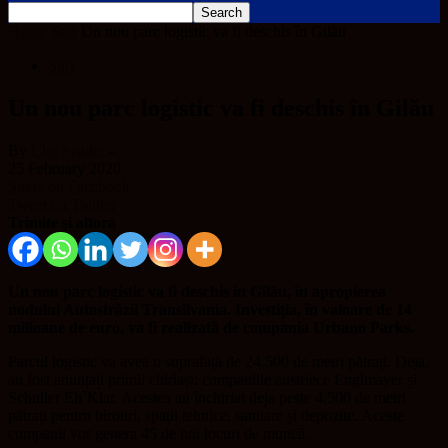
Home
Știri
Un nou parc logistic va fi deschis în Gilău
Știri
Un nou parc logistic va fi deschis în Gilău
By
Cluj Insider
-
25 February 2020
Share on Facebook
Tweet on Twitter
Trimite și altora
Un nou parc logistic va fi deschis în Gilău, în apropierea
nodului Autostrăzii Transilvania. Investiția, în valoare de 14
milioane de euro, va fi realizată de compania Urbano Parks.
Parcul logistic va avea o suprafață de 24.500 de metri pătrați. Deja,
au fost anunțați primii chiriași: companiile austriece Englmayer și
Schuller Eh`Klar. Acestea au închiriat deja peste 4.500 de metri
pătrați pentru birouri, spații tehnice, sanitare și depozite. Aceste
companii vor genera 45 de noi locuri de muncă.