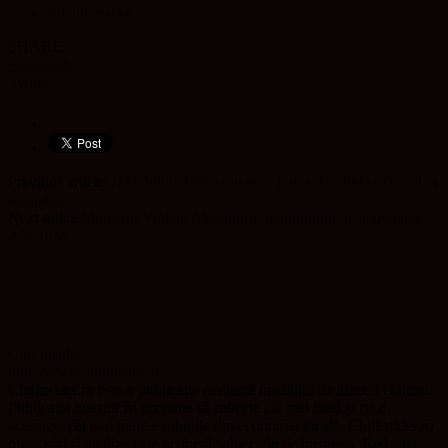
urbano parks
SHARE
Facebook
Twitter
Previous article
UMF Iuliu Hațieganu și-ar putea deschide extensii în
străinătate
Next article
Ministrul Violeta Alexandru, nemulțumit de activitatea
ANOFM
Cluj Insider
http://www.clujinsider.ro
ClujInsider.ro este o publicație dedicată mediului de afaceri clujean.
Publicația noastră își propune să reflecte cât mai fidel și cu o
acuratețe cât mai mare evoluțiile din economia locală. ClujInsider.ro
oferă știri și analize care acoperă subiectele de business. Redacția