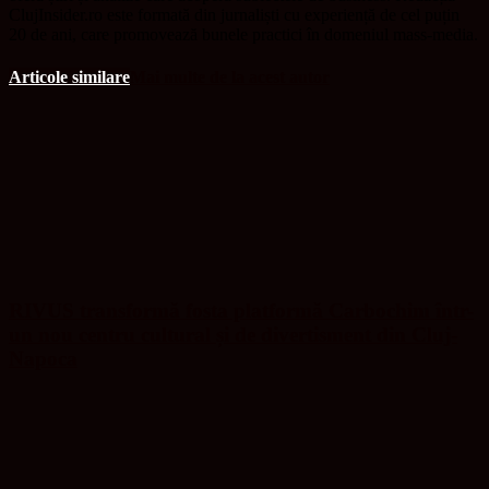
ClujInsider.ro este formată din jurnaliști cu experiență de cel puțin
20 de ani, care promovează bunele practici în domeniul mass-media.
Articole similare
Mai multe de la acest autor
RIVUS transformă fosta platformă Carbochim într-
un nou centru cultural și de divertisment din Cluj-
Napoca