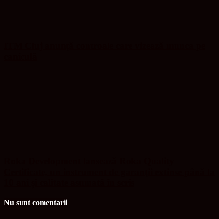
ITM Cluj anunță controale care vizează munca pe
caniculă
Roka Development lansează Roka Quality
Certificate, un instrument de garanții extinse până la
10 ani și calitate asumată în scris
Nu sunt comentarii