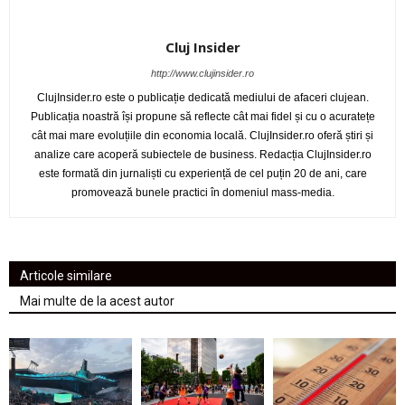
Cluj Insider
http://www.clujinsider.ro
ClujInsider.ro este o publicație dedicată mediului de afaceri clujean.
Publicația noastră își propune să reflecte cât mai fidel și cu o acuratețe
cât mai mare evoluțiile din economia locală. ClujInsider.ro oferă știri și
analize care acoperă subiectele de business. Redacția ClujInsider.ro
este formată din jurnaliști cu experiență de cel puțin 20 de ani, care
promovează bunele practici în domeniul mass-media.
Articole similare
Mai multe de la acest autor