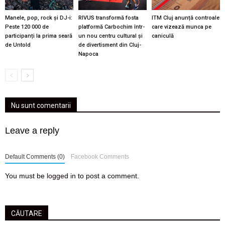
Manele, pop, rock și DJ-i:
RIVUS transformă fosta
ITM Cluj anunță controale
Peste 120 000 de
platformă Carbochim într-
care vizează munca pe
participanți la prima seară
un nou centru cultural și
caniculă
de Untold
de divertisment din Cluj-
Napoca
Nu sunt comentarii
Leave a reply
Default Comments (0)
Facebook Comments
You must be
logged in
to post a comment.
CĂUTARE