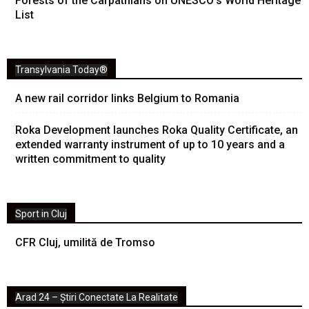
Forests of the Carpathians on UNESCO’s World Heritage
List
Transylvania Today®
A new rail corridor links Belgium to Romania
Roka Development launches Roka Quality Certificate, an
extended warranty instrument of up to 10 years and a
written commitment to quality
Sport in Cluj
CFR Cluj, umilită de Tromso
Arad 24 – Știri Conectate La Realitate