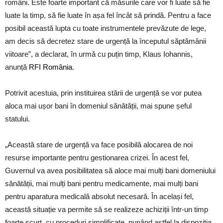
români. Este foarte important că măsurile care vor fi luate să fie
luate la timp, să fie luate în așa fel încât să prindă. Pentru a face
posibil această lupta cu toate instrumentele prevăzute de lege,
am decis să decretez stare de urgență la începutul săptămânii
viitoare”, a declarat, în urmă cu puțin timp, Klaus Iohannis,
anunță
RFI România
.
Potrivit acestuia, prin instituirea stării de urgență se vor putea
aloca mai ușor bani în domeniul sănătății, mai spune șeful
statului.
„Această stare de urgență va face posibilă alocarea de noi
resurse importante pentru gestionarea crizei. În acest fel,
Guvernul va avea posibilitatea să aloce mai mulți bani domeniului
sănătății, mai mulți bani pentru medicamente, mai mulți bani
pentru aparatura medicală absolut necesară. În același fel,
această situație va permite să se realizeze achiziții într-un timp
foarte scurt, cu proceduri simplificate, punând astfel la dispoziția