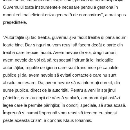
Guvernului toate instrumentele necesare pentru a gestiona în
modul cel mai eficient criza generată de coronavirus”, a mai spus
președintele.
“Autoritățile își fac treabă, guvernul și-a făcut treabă și până acum
foarte bine. Dar singuri nu vom reuși să facem decât o parte din
treabă care trebuie făcută. Avem nevoie de voi, dragi români,
avem nevoie de voi că să respectați îndrumările, indicațiile
autorităților, regulile de igiena care sunt transmise pe canalele
publice și da, avem nevoie să evitați contactele care nu sunt
absolut necesare. Da, avem nevoie să va informați corect, din
surse publice, direct de la autorități. Pentru a veni în sprijinul
părinților, care au copii de vârstă școlară, am promulgat astăzi
legea care le permite părinților, în condiții speciale, să stea acasă.
Împreună și numai împreună vom reuși să trecem cu bine și
peste această criză”, a conchis Klaus Iohannis.