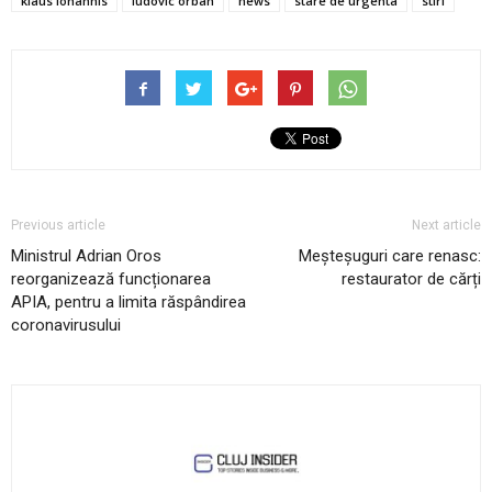
klaus iohannis
ludovic orban
news
stare de urgenta
stiri
Previous article
Next article
Ministrul Adrian Oros
Meșteșuguri care renasc:
reorganizează funcționarea
restaurator de cărți
APIA, pentru a limita răspândirea
coronavirusului