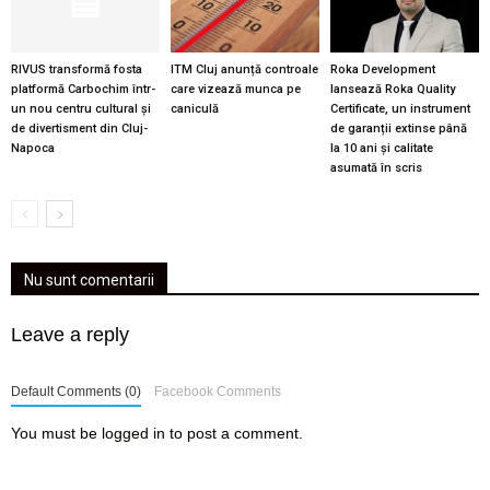
RIVUS transformă fosta
ITM Cluj anunță controale
Roka Development
platformă Carbochim într-
care vizează munca pe
lansează Roka Quality
un nou centru cultural și
caniculă
Certificate, un instrument
de divertisment din Cluj-
de garanții extinse până
Napoca
la 10 ani și calitate
asumată în scris
Nu sunt comentarii
Leave a reply
Default Comments (0)
Facebook Comments
You must be
logged in
to post a comment.