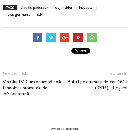
TAGS
claudiu padurean
cluj insider
investitor
news germania
stiri
Previous article
Next article
Via Cluj TV: Cum schimbă noile
Asfalt pe drumul județean 161J
tehnologii proiectele de
(DN16) – Roșieni
infrastructură