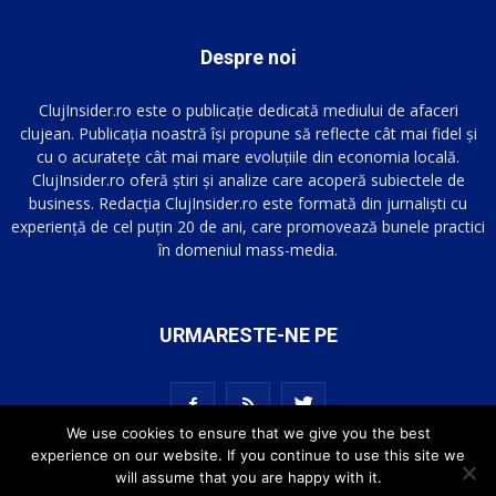
Despre noi
ClujInsider.ro este o publicație dedicată mediului de afaceri
clujean. Publicația noastră își propune să reflecte cât mai fidel și
cu o acuratețe cât mai mare evoluțiile din economia locală.
ClujInsider.ro oferă știri și analize care acoperă subiectele de
business. Redacția ClujInsider.ro este formată din jurnaliști cu
experiență de cel puțin 20 de ani, care promovează bunele practici
în domeniul mass-media.
URMARESTE-NE PE
We use cookies to ensure that we give you the best
experience on our website. If you continue to use this site we
will assume that you are happy with it.