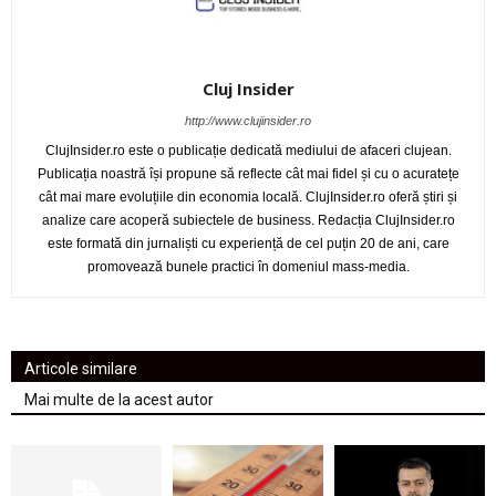
Cluj Insider
http://www.clujinsider.ro
ClujInsider.ro este o publicație dedicată mediului de afaceri clujean.
Publicația noastră își propune să reflecte cât mai fidel și cu o acuratețe
cât mai mare evoluțiile din economia locală. ClujInsider.ro oferă știri și
analize care acoperă subiectele de business. Redacția ClujInsider.ro
este formată din jurnaliști cu experiență de cel puțin 20 de ani, care
promovează bunele practici în domeniul mass-media.
Articole similare
Mai multe de la acest autor