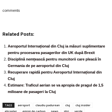
comments
Related Posts:
Aeroportul Internațional din Cluj ia măsuri suplimentare
pentru procesarea pasagerilor din UK după Brexit
Disciplină nemțească pentru muncitorii care pleacă în
Germania de pe aeroportul din Cluj
Recuperare rapidă pentru Aeroportul Internațional din
Cluj
Estimare: Traficul aerian se va apropia de pragul de 1,5
milioane de pasageri la Cluj
TAGS
aeroport
claudiu padurean
cluj
cluj insider
elicopter
emisii de carbon
news
stiri
verde