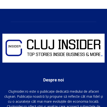
Despre noi
ClujInsider.ro este o publicație dedicată mediului de afaceri
clujean. Publicația noastră își propune să reflecte cât mai fidel și
cu o acuratețe cât mai mare evoluțiile din economia locală.
ClujInsider.ro oferă știri și analize care acoperă subiectele de