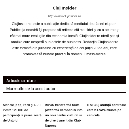
Cluj Insider
http://www.clujinsider.ro
ClujInsider.ro este o publicație dedicată mediului de afaceri clujean.
Publicația noastră își propune să reflecte cât mai fidel și cu o acuratețe
cât mai mare evoluțiile din economia locală. ClujInsider.ro oferă știri și
analize care acoperă subiectele de business. Redacția ClujInsider.ro
este formată din jurnaliști cu experiență de cel puțin 20 de ani, care
promovează bunele practici în domeniul mass-media.
Articole similare
Mai multe de la acest autor
Manele, pop, rock și DJ-i:
RIVUS transformă fosta
ITM Cluj anunță controale
Peste 120 000 de
platformă Carbochim într-
care vizează munca pe
participanți la prima seară
un nou centru cultural și
caniculă
de Untold
de divertisment din Cluj-
Napoca