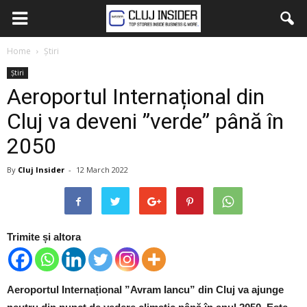
Home
Știri
Știri
Aeroportul Internațional din
Cluj va deveni ”verde” până în
2050
By
Cluj Insider
-
12 March 2022
Trimite și altora
Aeroportul Internațional ”Avram Iancu” din Cluj va ajunge