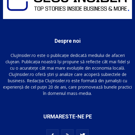
Despre noi
ClujInsider.ro este o publicație dedicată mediului de afaceri
clujean. Publicația noastră își propune să reflecte cât mai fidel și
cu o acuratețe cât mai mare evoluțiile din economia locală.
ClujInsider.ro oferă știri și analize care acoperă subiectele de
business. Redacția ClujInsider.ro este formată din jurnaliști cu
experiență de cel puțin 20 de ani, care promovează bunele practici
în domeniul mass-media.
URMARESTE-NE PE