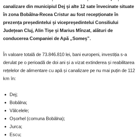
canalizare din municipiul Dej și alte 12 sate învecinate situate
în zona Bobâlna-Recea Cristur au fost recepționate în
prezența președintelui și vicepreședintelui Consiliului
Județean Cluj, Alin Tișe și Marius Mînzat, alături de
conducerea Companiei de Apă „Someș”.
În valoare totală de 73.846.810 lei, bani europeni, investiția s-a
derulat pe o perioadă de doi ani și a vizat extinderea și reabilitarea
rețelelor de alimentare cu apǎ și canalizare pe nu mai puțin de 112
km în:
Dej;
Bobâlna;
Vâlcelele;
Oșorhel (comuna Bobâlna);
Jurca;
Escu;