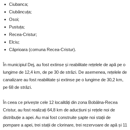
Ciubanca;
Ciubăncuța;
Osoi;
Pustuța;
Recea-Cristur;
Elciu;
Căprioara (comuna Recea-Cristur).
În municipiul Dej, au fost extinse și reabilitate rețelele de apă pe o
lungime de 12,4 km, de pe 30 de străzi. De asemenea, rețelele de
canalizare au fost reabilitate și extinse pe o lungime de 30,2 km,
pe 68 de străzi.
În ceea ce privește cele 12 localități din zona Bobâlna-Recea
Cristur, au fost realizați 64,8 km de aducțiuni și rețele noi de
distribuție a apei. Au mai fost construite șapte noi stații de
pompare a apei, trei stații de clorinare, trei rezervoare de apă și 11