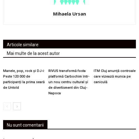
Mihaela Ursan
Articole similare
Mai multe de la acest autor
Manele, pop, rock și DJ-i:
RIVUS transformă fosta
ITM Cluj anunță controale
Peste 120 000 de
platformă Carbochim într-
care vizează munca pe
participanți la prima seară
un nou centru cultural și
caniculă
de Untold
de divertisment din Cluj-
Napoca
Nu sunt comentarii