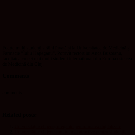
Foarte mulți studenți străini învață și la Universitatea de Medicină și
Farmacie ”Iuliu Hațieganu”. Potrivit rectorului Anca Buzoianu,
facultatea cu cei mai mulți studenți internaționali din Europa este cea
de Medicină din Cluj.
Comments
comments
Related posts:
Universitățile clujene, pregătite pentru marea digitalizare
Universitățile clujene sunt tot mai atractive pentru studenții