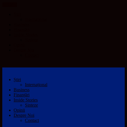
CLOSE
Știri
Internațional
Business
Finanțări
Inside Stories
Sinteze
Opinii
Despre Noi
Contact
Știri
Internațional
Business
Finanțări
Inside Stories
Sinteze
Opinii
Despre Noi
Contact