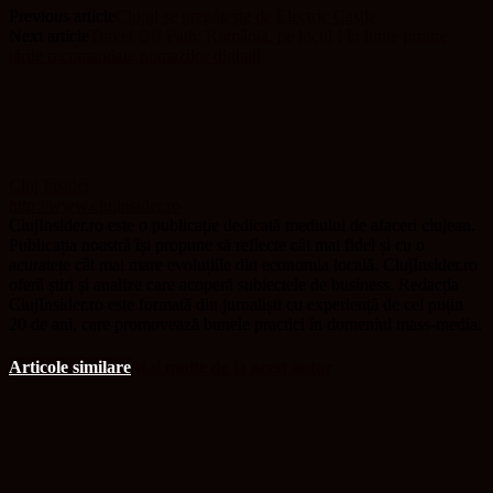
Previous article
Clujul se pregătește de Electric Castle
Next article
Travel Off Path: România, pe locul I în lume printre
țările recomandate nomazilor digitali
Cluj Insider
http://www.clujinsider.ro
ClujInsider.ro este o publicație dedicată mediului de afaceri clujean.
Publicația noastră își propune să reflecte cât mai fidel și cu o
acuratețe cât mai mare evoluțiile din economia locală. ClujInsider.ro
oferă știri și analize care acoperă subiectele de business. Redacția
ClujInsider.ro este formată din jurnaliști cu experiență de cel puțin
20 de ani, care promovează bunele practici în domeniul mass-media.
Articole similare
Mai multe de la acest autor