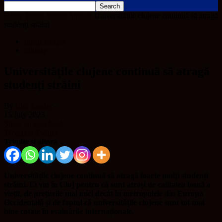
Home
Inside Stories
Sinteze
Universitățile clujene continuă să atragă
studenți străini
Inside Stories
Sinteze
Universitățile clujene continuă să atragă
studenți străini
By
Cluj Insider
-
15 July 2023
Share on Facebook
Tweet on Twitter
Trimite și altora
Universitățile clujene continuă să atragă foarte mulți studenți
străini. Ei vin în Cluj pentru că sunt atrași de calitatea bună a
vieții, de prețurile mai mici decât în metropolele din Europa
Occidentală și de faptul că universitățile clujene sunt tot mai
bine cotate în evaluările internaționale.