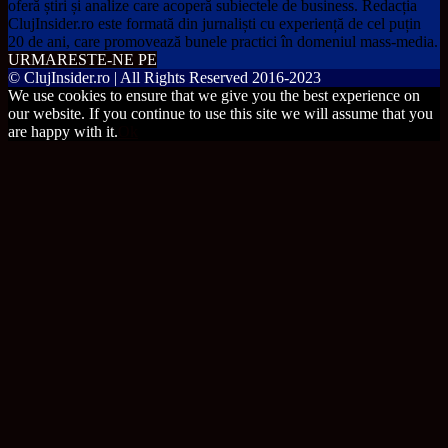
oferă știri și analize care acoperă subiectele de business. Redacția
ClujInsider.ro este formată din jurnaliști cu experiență de cel puțin
20 de ani, care promovează bunele practici în domeniul mass-media.
URMARESTE-NE PE
© ClujInsider.ro | All Rights Reserved 2016-2023
We use cookies to ensure that we give you the best experience on
our website. If you continue to use this site we will assume that you
are happy with it.
Ok