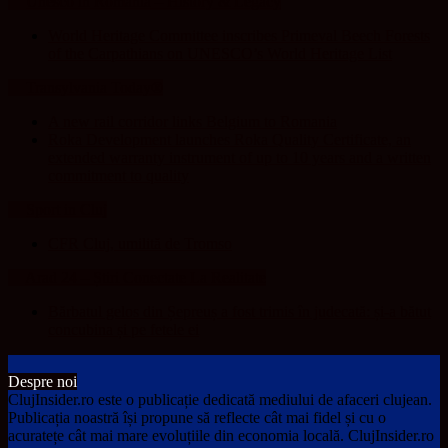
Unesco in Romania – History & Legacy
World Heritage Committee inscribes Primeval Beech Forests
of the Carpathians on UNESCO’s World Heritage List
Transylvania Today®
A new rail corridor links Belgium to Romania
Roka Development launches Roka Quality Certificate, an
extended warranty instrument of up to 10 years and a written
commitment to quality
Sport in Cluj
CFR Cluj, umilită de Tromso
Arad 24 – Știri Conectate La Realitate
Bărbatul gelos din Șepreuș a fost trimis în judecată: și-a bătut
concubina și pe fetele ei
Despre noi
ClujInsider.ro este o publicație dedicată mediului de afaceri clujean.
Publicația noastră își propune să reflecte cât mai fidel și cu o
acuratețe cât mai mare evoluțiile din economia locală. ClujInsider.ro