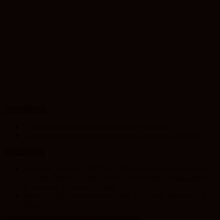
UP NEWS
120 000 de participanți la prima seară de Untold
Care este stadiul lucrărilor la Spitalul Pediatric Monobloc
ClujToday
Trendyol revine la UNTOLD 2026: Colecții capsulă lansate
cu Gina, Smiley și Theo Rose și comercianți români parteneri,
în premieră la Fashion Village
Peste 100 000 de oameni au cântat, la Untold, împreună cu
Sting