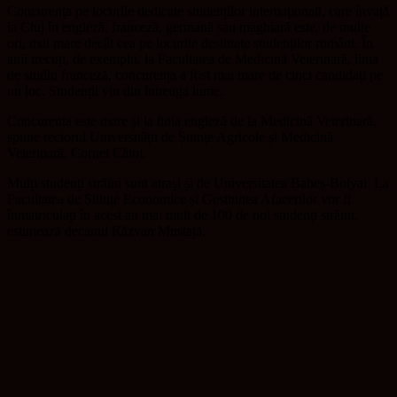
Concurența pe locurile dedicate studenților internaționali, care învață
la Cluj în engleză, franceză, germană sau maghiară este, de multe
ori, mai mare decât cea pe locurile destinate studenților români. În
anii trecuți, de exemplu, la Facultatea de Medicină Veterinară, linia
de studiu franceză, concurența a fost mai mare de cinci candidați pe
un loc. Studenții vin din întreaga lume.
Concurența este mare și la linia engleză de la Medicină Veterinară,
spune rectorul Universității de Științe Agricole și Medicină
Veterinară, Cornel Cătoi.
Mulți studenți străini sunt atrași și de Universitatea Babeș-Bolyai. La
Facultatea de Științe Economice și Gestiunea Afacerilor vor fi
înmatriculați în acest an mai mult de 100 de noi studenți străini,
estimează decanul Răzvan Mustață.