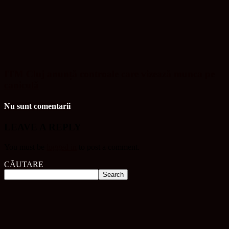
ITM Cluj anunță controale care vizează munca pe
caniculă
Nu sunt comentarii
LEAVE A REPLY
You must be
logged in
to post a comment.
CĂUTARE