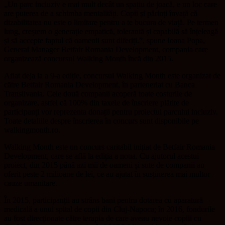
„Un parc incluziv e mai mult decât un spa
ț
iu de joacă, e un loc care
are puterea de a schimba mentalități. Copii și părin
ț
i înva
ț
ă că
dizabilitatea nu este o limitare pentru a te bucura de via
ț
ă. Pe termen
lung, creștem o genera
ț
ie empatică, tolerantă și capabilă să înțeleagă
și să accepte faptul că oamenii sunt diferiți.”, spune Ioana Popa,
General Manager Betfair Romania Development, compania care
organizează concursul Walking Month încă din 2015.
Aflat deja la a 9-a edi
ț
ie, concursul Walking Month este organizat de
către Betfair Romania Development, în parteneriat cu Banca
Transilvania. Cele două companii acoperă toate costurile de
organizare, astfel că 100% din taxele de înscriere plătite de
participan
ț
i vor reprezenta dona
ț
ii pentru proiectul parcului incluziv.
Toate detaliile despre înscrierea în concurs sunt disponibile pe
walkingmonth.ro.
Walking Month este un concurs caritabil ini
ț
iat de Betfair Romania
Development, care se află la edi
ț
ia a noua. Cu ajutorul acestui
proiect, din 2015 până azi mii de oameni și sute de companii au
oferit peste 2 milioane de lei, ce au ajutat în sus
ț
inerea mai multor
cauze umanitare.
În 2015, participan
ț
ii au strâns bani pentru dotarea cu aparatură
medicală a unui spital de copii din Cluj-Napoca; în 2016, fondurile
au fost direc
ț
ionate către terapia de care aveau nevoie copiii cu