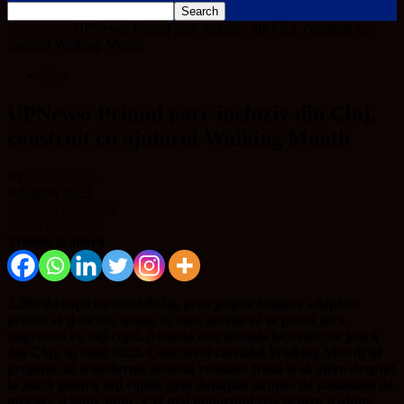
Home
Știri
UPNews: Primul parc incluziv din Cluj, construit cu
ajutorul Walking Month
Știri
UPNews: Primul parc incluziv din Cluj,
construit cu ajutorul Walking Month
By
Cluj Insider
-
8 August 2023
Share on Facebook
Tweet on Twitter
Trimite și altora
2.200 de copii cu dizabilități, prea puține leagăne adaptate
pentru ei și niciun spațiu în care aceștia să se poată juca
împreună cu alți copii. Aceasta este situația locurilor de joacă
din Cluj, în anul 2023. Concursul caritabil Walking Month își
propune să transforme această realitate tristă și să ofere dreptul
la joacă pentru to
ț
i copiii, prin dona
ț
iile strânse de pasiona
ț
ii de
mișcare și fapte bune. Cel mai important pas pentru a ajuta: