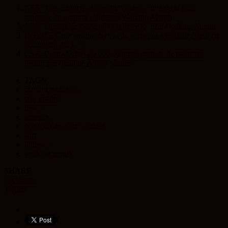
CSR: Trei cabinete ale medicilor de familie de la țară,
renovate cu ajutorul inițiativei Walking Month
CSR: Donații de peste 80 000 de euro, prin Walking Month
INEDIT. Cum susține divizia de software a BetFair copiii cu
dizabilități din Cluj
CSR: Cum să oferi 20 000 de porții gratuite de mâncare
pentru Serviciul de Ajutor Maltez
TAGS
claudiu padurean
cluj insider
news
primarie
serviciul de ajutor maltez
stiri
upnews
walking month
SHARE
Facebook
Twitter