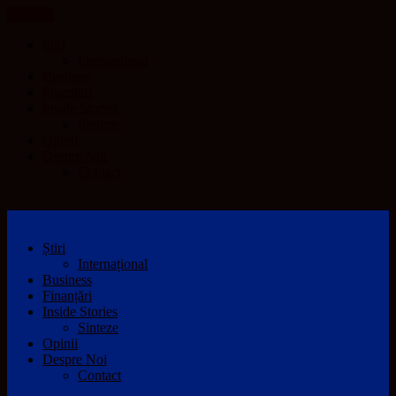
CLOSE
Știri
Internațional
Business
Finanțări
Inside Stories
Sinteze
Opinii
Despre Noi
Contact
Știri
Internațional
Business
Finanțări
Inside Stories
Sinteze
Opinii
Despre Noi
Contact