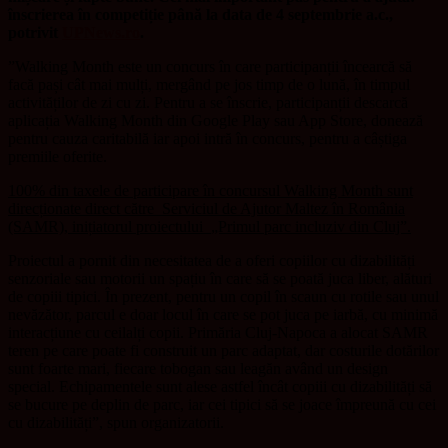
înscrierea în competi
ț
ie până la data de 4 septembrie a.c.,
potrivit
UPNews.ro
.
”Walking Month este un concurs în care participan
ț
ii încearcă să
facă pași cât mai mul
ț
i, mergând pe jos timp de o lună, în timpul
activită
ț
ilor de zi cu zi. Pentru a se înscrie, participan
ț
ii descarcă
aplica
ț
ia Walking Month din Google Play sau App Store, donează
pentru cauza caritabilă iar apoi intră în concurs, pentru a câștiga
premiile oferite.
100% din taxele de participare în concursul Walking Month sunt
direc
ț
ionate direct către
Serviciul de Ajutor Maltez în România
(SAMR), ini
ț
iatorul proiectului
„Primul parc incluziv din Cluj”.
Proiectul a pornit din necesitatea de a oferi copiilor cu dizabilită
ț
i
senzoriale sau motorii un spa
ț
iu în care să se poată juca liber, alături
de copiii tipici. În prezent, pentru un copil în scaun cu rotile sau unul
nevăzător, parcul e doar locul în care se pot juca pe iarbă, cu minimă
interac
ț
iune cu ceilal
ț
i copii. Primăria Cluj-Napoca a alocat SAMR
teren pe care poate fi construit un parc adaptat, dar costurile dotărilor
sunt foarte mari, fiecare tobogan sau leagăn având un design
special.
Echipamentele sunt alese astfel încât copiii cu dizabilită
ț
i să
se bucure pe deplin de parc, iar cei tipici să se joace împreună cu cei
cu dizabilită
ț
i”, spun organizatorii.