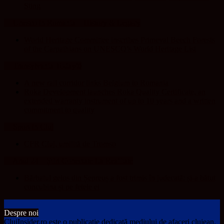
Sting
Unesco in Romania – History & Legacy
World Heritage Committee inscribes Primeval Beech Forests
of the Carpathians on UNESCO’s World Heritage List
Transylvania Today®
A new rail corridor links Belgium to Romania
Roka Development launches Roka Quality Certificate, an
extended warranty instrument of up to 10 years and a written
commitment to quality
Sport in Cluj
CFR Cluj, umilită de Tromso
Arad 24 – Știri Conectate La Realitate
Bărbatul gelos din Șepreuș a fost trimis în judecată: și-a bătut
concubina și pe fetele ei
Despre noi
ClujInsider.ro este o publicație dedicată mediului de afaceri clujean.