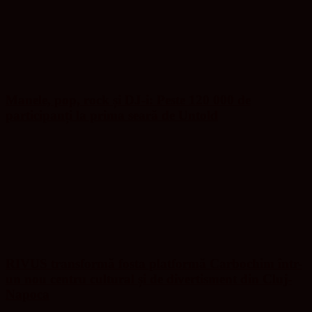
Manele, pop, rock și DJ-i: Peste 120 000 de
participanți la prima seară de Untold
RIVUS transformă fosta platformă Carbochim într-
un nou centru cultural și de divertisment din Cluj-
Napoca