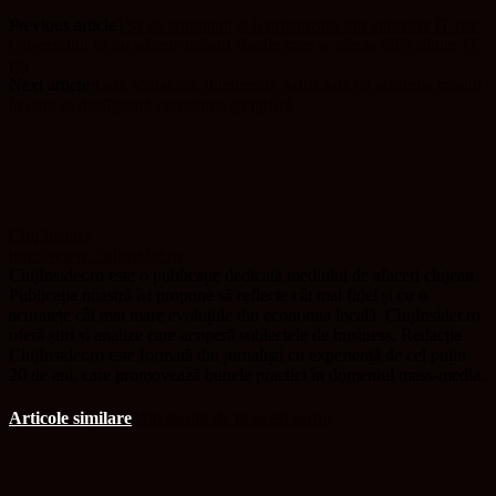
Previous article
138 de companii și 6 organizații din industria IT cer
Guvernului să nu adopte măsuri fiscale care ar afecta 80% dintre IT-
iști
Next article
Rada Mihalcea: Inteligența Artificială va schimba modul
în care se desfășoară cercetarea științifică
Cluj Insider
http://www.clujinsider.ro
ClujInsider.ro este o publicație dedicată mediului de afaceri clujean.
Publicația noastră își propune să reflecte cât mai fidel și cu o
acuratețe cât mai mare evoluțiile din economia locală. ClujInsider.ro
oferă știri și analize care acoperă subiectele de business. Redacția
ClujInsider.ro este formată din jurnaliști cu experiență de cel puțin
20 de ani, care promovează bunele practici în domeniul mass-media.
Articole similare
Mai multe de la acest autor