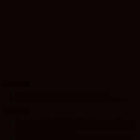
UP NEWS
120 000 de participanți la prima seară de Untold
Care este stadiul lucrărilor la Spitalul Pediatric Monobloc
ClujToday
Trendyol revine la UNTOLD 2026: Colecții capsulă lansate
cu Gina, Smiley și Theo Rose și comercianți români parteneri,
în premieră la Fashion Village
Peste 100 000 de oameni au cântat, la Untold, împreună cu