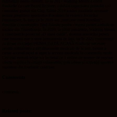
dizabilită
ț
i neuro-motorii, iar în 2017 Walking Month a oferit
fondurile cu care Beard Brothers a dublat capacitatea primului taxi
comunitar gratuit din Cluj. Edi
ț
ia 2018 a adus fondurile necesare
pentru pregătirea sportivilor României în vederea Jocurilor
Paralimpice, în timp ce în 2019 am „unit cele două Românii”,
dona
ț
iile concuren
ț
ilor fiind folosite pentru crearea primei ambulan
ț
e
sociale din Transilvania. În 2020, în plină pandemie, Walking Month
a contribuit la proiectul „O masă caldă”, destinat seniorilor pentru
care izolarea este o stare permanentă de fapt, iar în 2021 concuren
ț
ii
au donat asocia
ț
iei PRIMA DATĂ ACASĂ fondurile necesare
pentru reabilitarea a trei dispensare medicale de la
ț
ară, pentru a
crește accesul rapid și sigur la servicii medicale în comunită
ț
i rurale.
Cea mai recentă edi
ț
ie s-a încheiat cu 1 milion de minute de mișcare
oferite copiilor în situa
ț
ii vulnerabile, prin tabere și activită
ț
i sportive
suportate din fondurile colectate.
Comments
comments
Related posts: