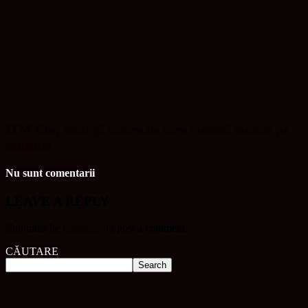
ITM Cluj anunță controale care vizează munca pe
caniculă
Nu sunt comentarii
LEAVE A REPLY
You must be
logged in
to post a comment.
CĂUTARE