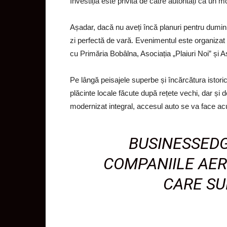
Investiția este privită de către autorități ca un 
Așadar, dacă nu aveți încă planuri pentru dumini
zi perfectă de vară. Evenimentul este organizat d
cu Primăria Bobâlna, Asociația „Plaiuri Noi” și A
Pe lângă peisajele superbe și încărcătura istoric
plăcinte locale făcute după rețete vechi, dar și
modernizat integral, accesul auto se va face acu
BUSINESSEDG
COMPANIILE AER
CARE SU