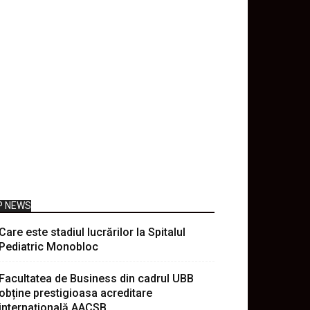
P NEWS
Care este stadiul lucrărilor la Spitalul
Pediatric Monobloc
Facultatea de Business din cadrul UBB
obține prestigioasa acreditare
internațională AACSB