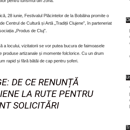
motor pentru turismul din zonă.
că, 28 iunie, Festivalul Plăcintelor de la Bobâlna promite o
Cl
e Centrul de Cultură și Artă „Tradiții Clujene”, în parteneriat
sociația „Produs de Cluj”.
ă a locului, vizitatorii se vor putea bucura de faimoasele
 de produse artizanale și momente folclorice. Cu un drum
m rapid și fără bătăi de cap pentru șoferi.
Un
E: DE CE RENUNȚĂ
IENE LA RUTE PENTRU
NT SOLICITĂRI
T