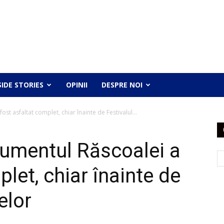
SIDE STORIES
OPINII
DESPRE NOI
t asfaltat complet, chiar înainte de Festivalul...
umentul Răscoalei a
let, chiar înainte de
elor