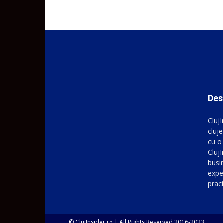
Des
Cluj
cluje
cu o
ClujI
busin
expe
prac
© ClujInsider.ro | All Rights Reserved 2016-2023