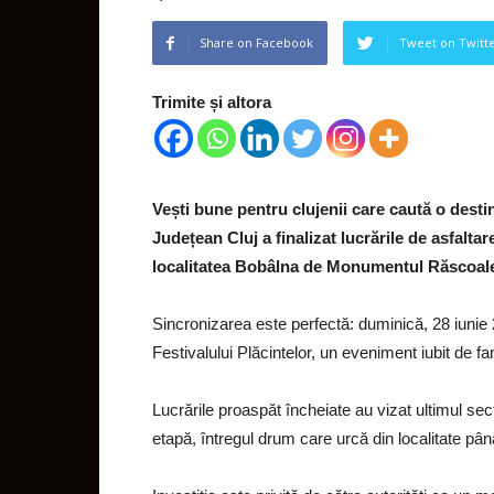
Share on Facebook
Tweet on Twitt
Trimite și altora
Vești bune pentru clujenii care caută o destin
Județean Cluj a finalizat lucrările de asfalt
localitatea Bobâlna de Monumentul Răscoale
Sincronizarea este perfectă: duminică, 28 iunie 
Festivalului Plăcintelor, un eveniment iubit de fa
Lucrările proaspăt încheiate au vizat ultimul sec
etapă, întregul drum care urcă din localitate 