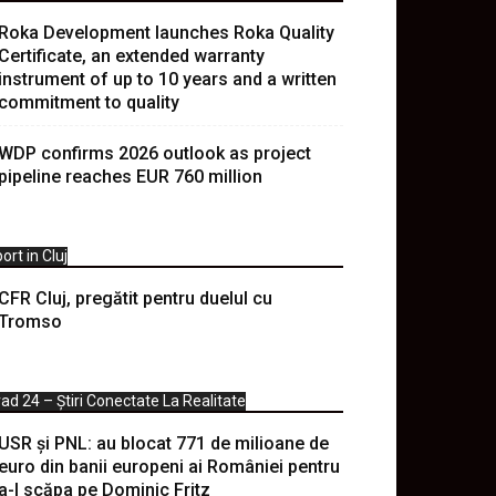
Roka Development launches Roka Quality
Certificate, an extended warranty
instrument of up to 10 years and a written
commitment to quality
WDP confirms 2026 outlook as project
pipeline reaches EUR 760 million
ort in Cluj
CFR Cluj, pregătit pentru duelul cu
Tromso
ad 24 – Știri Conectate La Realitate
USR și PNL: au blocat 771 de milioane de
euro din banii europeni ai României pentru
a-l scăpa pe Dominic Fritz