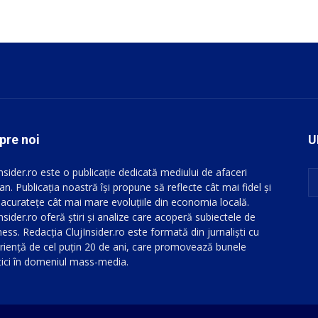
pre noi
U
Insider.ro este o publicație dedicată mediului de afaceri
an. Publicația noastră își propune să reflecte cât mai fidel și
 acuratețe cât mai mare evoluțiile din economia locală.
nsider.ro oferă știri și analize care acoperă subiectele de
ess. Redacția ClujInsider.ro este formată din jurnaliști cu
riență de cel puțin 20 de ani, care promovează bunele
tici în domeniul mass-media.