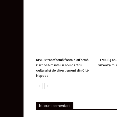
RIVUS transformă fosta platformă
ITM Cluj an
Carbochim într-un nou centru
vizează mu
cultural și de divertisment din Cluj-
Napoca
Nu sunt comentarii