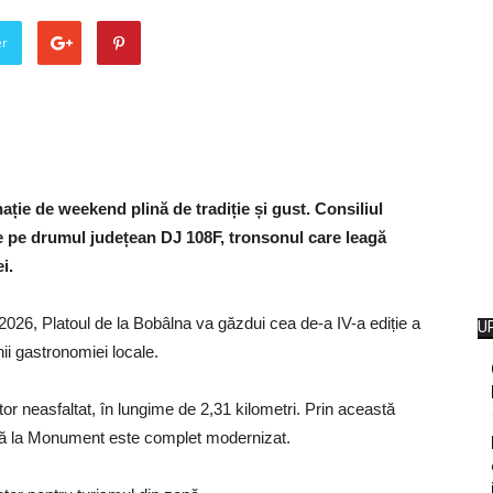
er
ație de weekend plină de tradiție și gust. Consiliul
are pe drumul județean DJ 108F, tronsonul care leagă
i.
2026, Platoul de la Bobâlna va găzdui cea de-a IV-a ediție a
U
nii gastronomiei locale.
tor neasfaltat, în lungime de 2,31 kilometri. Prin această
până la Monument este complet modernizat.