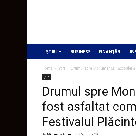
ȘTIRI
BUSINESS
FINANȚĂRI
IN
Home
Știri
Drumul spre Monumentul Răscoalei a fos
Știri
Drumul spre Mon
fost asfaltat comp
Festivalul Plăcint
By
Mihaela Ursan
-
26 June 2026