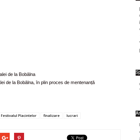
Sp
lei de la Bobâlna
i de la Bobâlna, în plin proces de mentenanță
Ar
Festivalul Placintelor
finalizare
lucrari