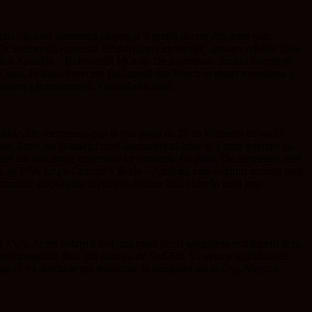
tajele unei asemenea alegeri ar fi prețul decent din acest parc
u. De asemenea, contează infrastructura excelentă, inclusiv rețelele bune
a centurii Apahida – Bulevardul Muncii. De asemenea, drumul european
in Jucu, în fabrici precum DeLonghi sau Bosch ar putea reprezenta și
rant a reprezentat 6,3 la sută din total.
ahida. De asemenea, este la mai puțin de 20 de kilometri de nodul
n. Zona are avantajul unei infrastructuri bune și a unor terenuri cu
are are mai multe conexiuni cu cartierele Clujului. De asemenea, este
a, pe E60, iar pe Centura Vâlcele – Apahida este asigurat accesul ușor
 recomandă amplasarea acestui magazine Ikea chiar în noul parc
ră TVA. Acest volum a fost mai mare decât așteptările conducerii Ikea.
i mare magazine Ikea din Europa de Sud-Est. Va avea o suprafață de
nțat că va deschide noi magazine în următorii ani la Cluj-Napoca,