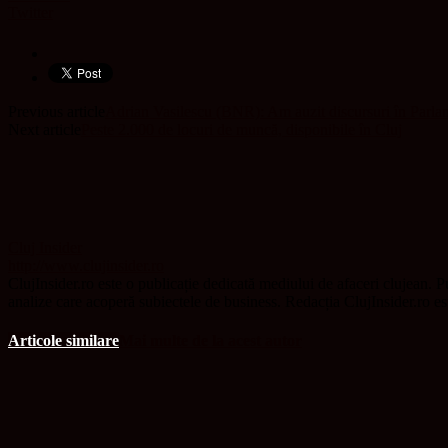
Twitter
Previous article
Adrian Vasilescu (BNR): Am auzit discursuri în Parlame
Next article
Peste 2.000 de locuri de muncă, disponibile în Cluj
Cluj Insider
http://www.clujinsider.ro
ClujInsider.ro este o publicație dedicată mediului de afaceri clujean. Pu
analize care acoperă subiectele de business. Redacția ClujInsider.ro e
Articole similare
Mai multe de la acest autor