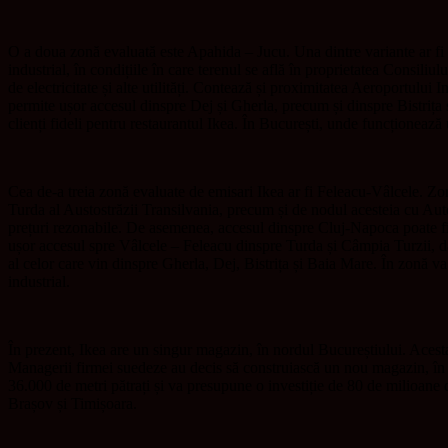
O a doua zonă evaluată este Apahida – Jucu. Una dintre variante ar fi 
industrial, în condițiile în care terenul se află în proprietatea Consili
de electricitate și alte utilități. Contează și proximitatea Aeroportu
permite ușor accesul dinspre Dej și Gherla, precum și dinspre Bistrița
clienți fideli pentru restaurantul Ikea. În București, unde funcționeaz
Cea de-a treia zonă evaluate de emisari Ikea ar fi Feleacu-Vâlcele. Z
Turda al Austostrăzii Transilvania, precum și de nodul acesteia cu Aut
prețuri rezonabile. De asemenea, accesul dinspre Cluj-Napoca poate fi
ușor accesul spre Vâlcele – Feleacu dinspre Turda și Câmpia Turzii, da
al celor care vin dinspre Gherla, Dej, Bistrița și Baia Mare. În zonă v
industrial.
În prezent, Ikea are un singur magazin, în nordul Bucureștiului. Acest
Managerii firmei suedeze au decis să construiască un nou magazin, în 
36.000 de metri pătrați și va presupune o investiție de 80 de milioane
Brașov și Timișoara.