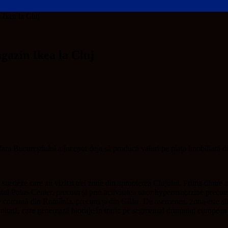
Ikea la Cluj
gazin Ikea la Cluj
ra Bucureștiului a început deja să producă valuri pe piața imobiliară din
i suedeze care au vizitat trei zone din apropierea Clujului. Prima dintre 
stul Polus Center, precum și prin activitatea unor hypermagazine precum
are comună din România, precum și din Gilău. De asemenea, zona este sit
ltată, care generează blocaje în trafic pe segmental drumului european di