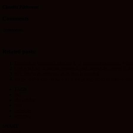
Claudiu Pădurean
Comments
comments
Related posts:
Tipografiile românești, excluse de la finanțările europene. Patro
Cioloș la Cluj: România trebuie să aibă curajul de a inova în dome
RFI: Risipa de mâncare, de la lege la practică
Un joc online creat la Cluj îi învață pe copii cum să reacționeze 
TAGS
cluj
cluj insider
ikea
investitie
magazin
SHARE
Facebook