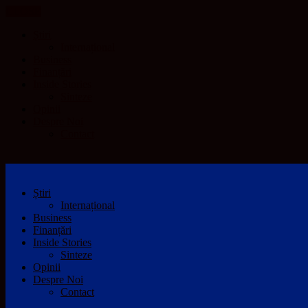
CLOSE
Știri
Internațional
Business
Finanțări
Inside Stories
Sinteze
Opinii
Despre Noi
Contact
Știri
Internațional
Business
Finanțări
Inside Stories
Sinteze
Opinii
Despre Noi
Contact