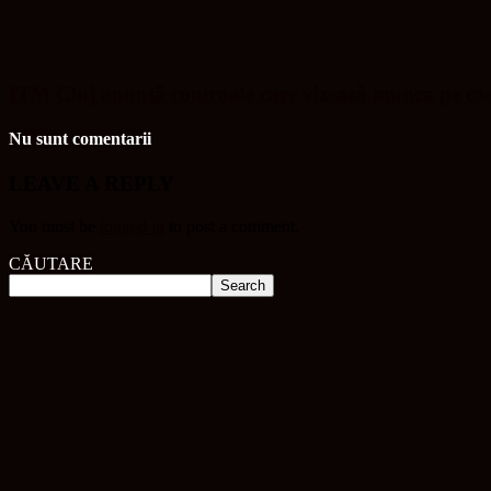
ITM Cluj anunță controale care vizează munca pe ca
Nu sunt comentarii
LEAVE A REPLY
You must be
logged in
to post a comment.
CĂUTARE