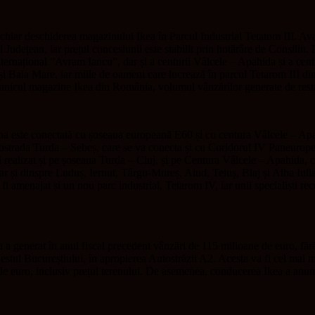
chiar deschiderea magazinului Ikea în Parcul Industrial Tetatom III. Avan
ului Județean, iar prețul concesiunii este stabilit prin hotărâre de Consili
lui Internațional ”Avram Iancu”, dar și a centurii Vâlcele – Apahida și 
 și Baia Mare, iar miile de oameni care lucrează în parcul Tetarom III d
ă unicul magazine Ikea din România, volumul vânzărilor generate de restau
ona este conectată cu șoseaua europeană E60 și cu centura Vâlcele – Ap
ostrada Turda – Sebeș, care se va conecta și cu Coridorul IV Paneuropea
 realizat și pe șoseaua Turda – Cluj, și pe Centura Vâlcele – Apahida, c
r și dinspre Luduș, Iernut, Târgu-Mureș, Aiud, Teiuș, Blaj și Alba Iuli
a fi amenajat și un nou parc industrial, Tetarom IV, iar unii specialiști
a a generat în anul fiscal precedent vânzări de 115 milioane de euro, fă
estul Bucureștiului, în apropierea Autostrăzii A2. Acesta va fi cel ma
 de euro, inclusiv prețul terenului. De asemenea, conducerea Ikea a anu