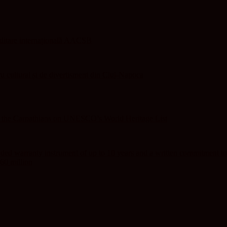
editare internațională AACSB
 cultural și de divertisment din Cluj-Napoca
f the Carpathians on UNESCO’s World Heritage List
ed warranty instrument of up to 10 years and a written commitment to
60 million