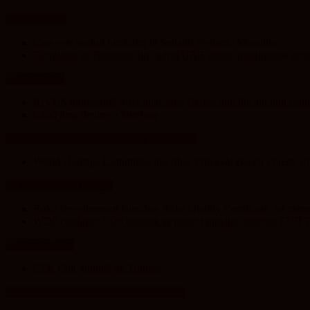
UP NEWS
Care este stadiul lucrărilor la Spitalul Pediatric Monobloc
Facultatea de Business din cadrul UBB obține prestigioasa acr
ClujToday
RIVUS transformă fosta platformă Carbochim într-un nou centru
Când luna devine o întrebare
Unesco in Romania – History & Legacy
World Heritage Committee inscribes Primeval Beech Forests o
Transylvania Today®
Roka Development launches Roka Quality Certificate, an extend
WDP confirms 2026 outlook as project pipeline reaches EUR 7
Sport in Cluj
CFR Cluj, umilită de Tromso
Arad 24 – Știri Conectate La Realitate