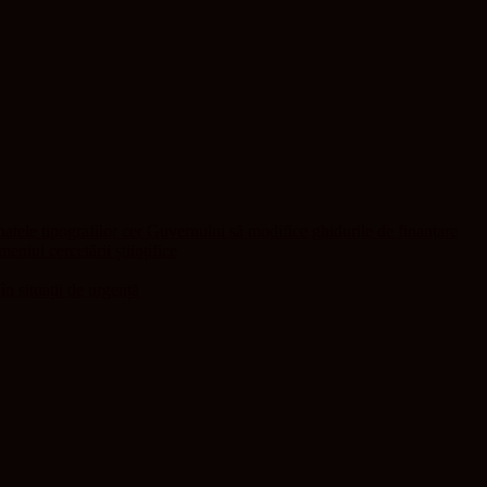
natele tipografilor cer Guvernului să modifice ghidurile de finanțare
niul cercetării științifice
în situații de urgență