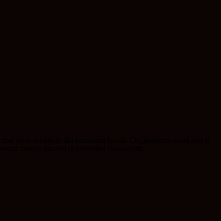
t mai mare evoluțiile din economia locală. ClujInsider.ro oferă știri și
omovează bunele practici în domeniul mass-media.