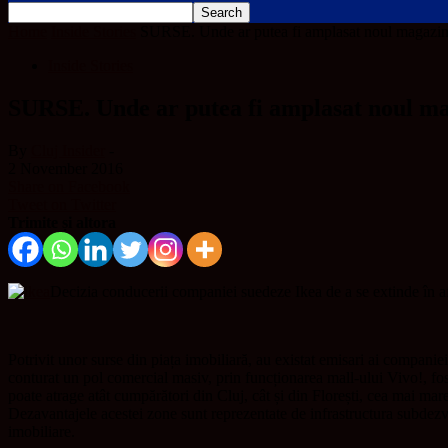
Home
Inside Stories
SURSE. Unde ar putea fi amplasat noul magazin 
Inside Stories
SURSE. Unde ar putea fi amplasat noul ma
By
Cluj Insider
-
2 November 2016
Share on Facebook
Tweet on Twitter
Trimite și altora
Decizia conducerii companiei suedeze Ikea de a se extinde în afa
Potrivit unor surse din piața imobiliară, au existat emisari ai companie
conturat un pol comercial masiv, prin funcționarea mall-ului Vivo!, fo
poate atrage atât cumpărători din Cluj, cât și din Florești, cea mai m
Dezavantajele acestei zone sunt reprezentate de infrastructura subdezvo
imobiliare.