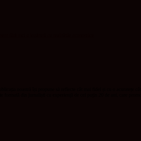
nt fără nici o legătură cu realităţile economice
blicația noastră își propune să reflecte cât mai fidel și cu o acuratețe câ
ste formată din jurnaliști cu experiență de cel puțin 20 de ani, care pr