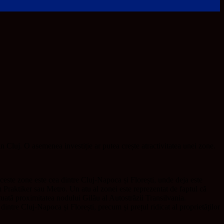
 Cluj. O asemenea investiție ar putea crește atractivitatea unei zone.
aceste zone este cea dintre Cluj-Napoca și Florești, unde deja este
 Praktiker sau Metro. Un atu al zonei este reprezentat de faptul că
uată proximitatea nodului Gilău al Autostrăzii Transilvania.
ntre Cluj-Napoca și Florești, precum și prețul ridicat al proprietăților