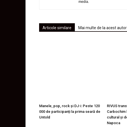
media.
Articole similare
Mai multe de la acest autor
Manele, pop, rock și DJ-i: Peste 120
RIVUS trans
000 de participanți la prima seară de
Carbochim î
Untold
cultural și 
Napoca