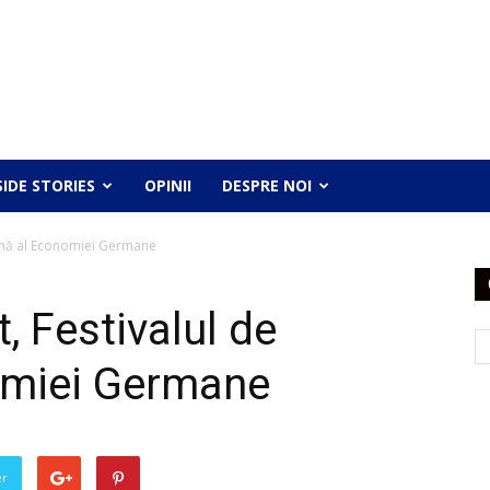
SIDE STORIES
OPINII
DESPRE NOI
mnă al Economiei Germane
, Festivalul de
miei Germane
er