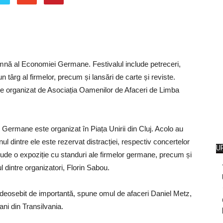
amnă al Economiei Germane. Festivalul include petreceri,
târg al firmelor, precum și lansări de carte și reviste.
ste organizat de Asociația Oamenilor de Afaceri de Limba
Germane este organizat în Piața Unirii din Cluj. Acolo au
l dintre ele este rezervat distracției, respectiv concertelor
U
 include o expoziție cu standuri ale firmelor germane, precum și
 dintre organizatori, Florin Sabou.
deosebit de importantă, spune omul de afaceri Daniel Metz,
ni din Transilvania.