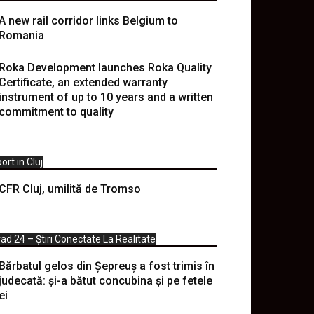
A new rail corridor links Belgium to
Romania
Roka Development launches Roka Quality
Certificate, an extended warranty
instrument of up to 10 years and a written
commitment to quality
ort in Cluj
CFR Cluj, umilită de Tromso
ad 24 – Știri Conectate La Realitate
Bărbatul gelos din Șepreuș a fost trimis în
judecată: și-a bătut concubina și pe fetele
ei