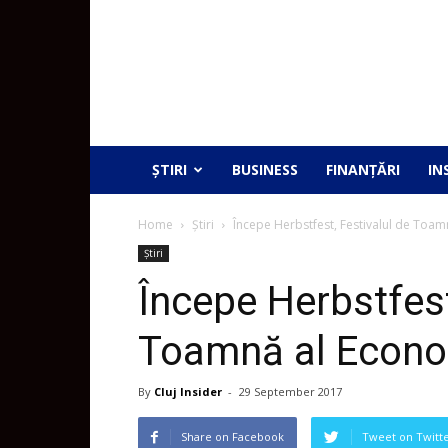
ȘTIRI
BUSINESS
FINANȚĂRI
IN
Home
Știri
Începe Herbstfest, Festivalul de Toa
Știri
Începe Herbstfest
Toamnă al Econo
By
Cluj Insider
-
29 September 2017
Share on Facebook
Tweet on Twitt