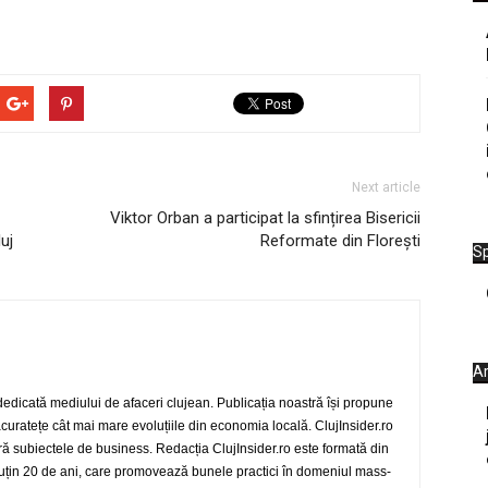
Next article
Viktor Orban a participat la sfințirea Bisericii
uj
Reformate din Florești
Sp
Ar
 dedicată mediului de afaceri clujean. Publicația noastră își propune
 acuratețe cât mai mare evoluțiile din economia locală. ClujInsider.ro
eră subiectele de business. Redacția ClujInsider.ro este formată din
 puțin 20 de ani, care promovează bunele practici în domeniul mass-