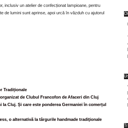
r, inclusiv un atelier de confecționat lampioane, pentru
e de lumini sunt aprinse, apoi urcă în văzduh cu ajutorul
Cl
Un
r Tradiționale
, organizat de Clubul Francofon de Afaceri din Cluj
ni la Cluj. Și care este ponderea Germaniei în comerțul
s, o alternativă la târgurile handmade tradiţionale
T