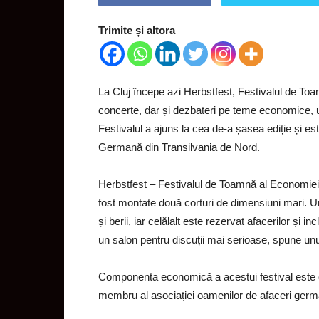
Trimite și altora
La Cluj începe azi Herbstfest, Festivalul de To
concerte, dar și dezbateri pe teme economice, un 
Festivalul a ajuns la cea de-a șasea ediție și e
Germană din Transilvania de Nord.
Herbstfest – Festivalul de Toamnă al Economiei 
fost montate două corturi de dimensiuni mari. Unu
și berii, iar celălalt este rezervat afacerilor și
un salon pentru discuții mai serioase, spune unul
Componenta economică a acestui festival este 
membru al asociației oamenilor de afaceri germa