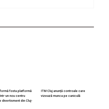
formă fosta platformă
ITM Cluj anunță controale care
ntr-un nou centru
vizează munca pe caniculă
de divertisment din Cluj-