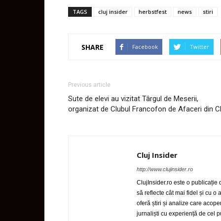
TAGS
cluj insider
herbstfest
news
stiri
SHARE
Facebook
Twitter
Previous article
Sute de elevi au vizitat Târgul de Meserii,
organizat de Clubul Francofon de Afaceri din Cl
Cluj Insider
http://www.clujinsider.ro
ClujInsider.ro este o publicație
să reflecte cât mai fidel și cu o
oferă știri și analize care acop
jurnaliști cu experiență de cel