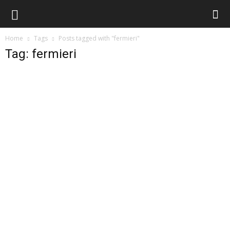
Home
Tags
Posts tagged with "fermieri"
Tag: fermieri