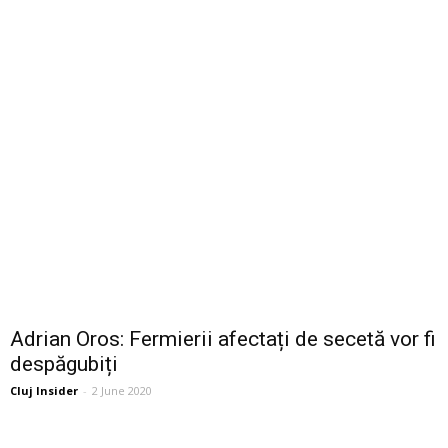
Adrian Oros: Fermierii afectați de secetă vor fi
despăgubiți
Cluj Insider
-
2 June 2020